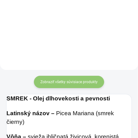
Do košíka
Do košíka
Latinský názov
–
Latinský názov
–
Pinus
Citrus
Sylvestris,
Krajina
Aurantifolia,
Krajina
pôvodu
– Rakúsko
pôvodu
– Brazília
Zobraziť všetky súvisiace produkty
SMREK - Olej dlhovekosti a pevnosti
Latinský názov –
Picea Mariana (smrek
čierny)
Vôňa –
svieža ihličnatá živicová, korenistá