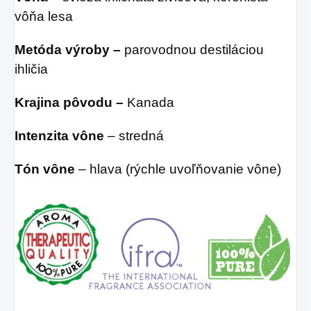
vôňa lesa
Metóda výroby –
parovodnou destiláciou
ihličia
Krajina pôvodu –
Kanada
Intenzita vône
– stredná
Tón vône
– hlava (rýchle uvoľňovanie vône)