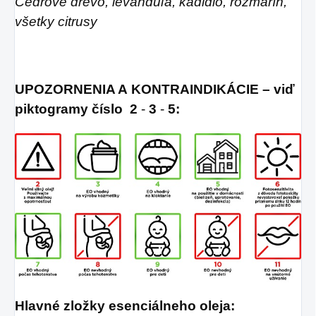
Cédrové drevo, levanduľa, kadidlo, rozmarín,
všetky citrusy
UPOZORNENIA A KONTRAINDIKÁCIE – viď
piktogramy číslo
2
-
3
-
5:
Hlavné zložky esenciálneho oleja: