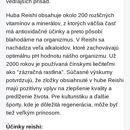
vedľajších prísad.
Huba Reishi obsahuje okolo 200 rozličných
vitamínov a minerálov, z ktorých väčšia časť
má antioxidačné účinky a preto pôsobí
blahodárne na organizmus. V Reishi sa
nachádza veľa alkaloidov, ktoré zachovávajú
optimálnu pH hodnotu nášho organizmu. Už
2000 rokov je používaná čínskymi liečiteľmi
ako "zázračná rastlina". Súčasné výskumy
potvrdzujú, že zložky obsiahnuté v hube Reishi
majú pozitívny vplyv na zlepšenie kvality a
predlženie života. Pre kulturistiku a ďalšie
športy, kde je dôležitá regenerácia, môže byť
tiež veľkým prínosom.
Účinky reishi: