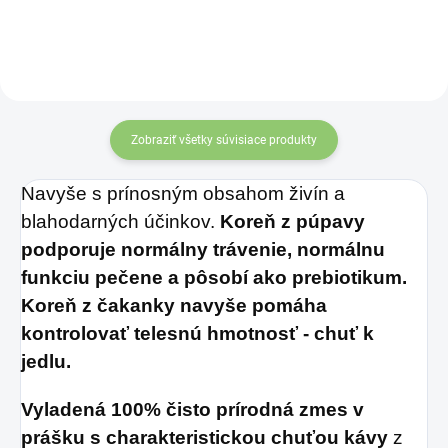
zložený z čistých
pomôcky na tradičnú
prírodných
prípravu čaju
ingrediencií – list
matcha: 1x
stromu moringa,
Chasen,1x
Zobraziť všetky súvisiace produkty
plody šípky, je
Chawan,1x
obohatený o silný
Chasaku, 1x 100g
Navyše s prínosným obsahom živín a
rastlinný kvercetín
BIO Matcha
blahodarných účinkov.
Koreň z púpavy
a extrakt z kurkumy,
podporuje normálny trávenie, normálnu
ktoré posilňujú
funkciu pečene a pôsobí ako prebiotikum.
účinok výživového
Koreň z čakanky navyše pomáha
kontrolovať telesnú hmotnosť - chuť k
komplexného
jedlu.
doplnku.
Vyladená 100% čisto prírodná zmes v
prášku s charakteristickou chuťou kávy
z