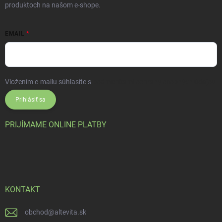
produktoch na našom e-shope.
EMAIL
Vložením e-mailu súhlasíte s
podmienkami ochrany osobných údajov
Prihlásiť sa
PRIJÍMAME ONLINE PLATBY
KONTAKT
obchod
@
altevita.sk