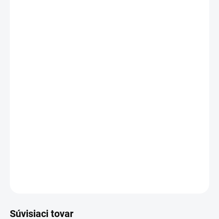
2 ks = zľava 2 %
€1,05
/ ks
3 ks = zľava 4 %
€1,03
/ ks
4 a viac ks = zľava 5 %
€1,02
/ ks
Ušetríte
€0
Chuťovo vyladená
čisto prírodná zmes z
koreňov púpavy a čakanky
je vhodná na
prípravu aromatického nápoja s chuťou a
vôňou kávy.
DETAILNÉ INFORMÁCIE
OPÝTAŤ SA
STRÁŽIŤ
Súvisiaci tovar