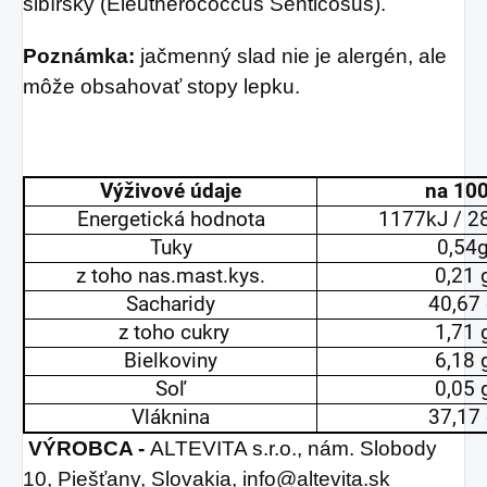
sibírsky (Eleutherococcus Senticosus).
Poznámka:
jačmenný slad nie je alergén, ale
môže obsahovať stopy lepku.
Výživové údaje
na 10
Energetická hodnota
1177kJ / 2
Tuky
0,54
z toho nas.mast.kys.
0,21 
Sacharidy
40,67
z toho cukry
1,71 
Bielkoviny
6,18 
Soľ
0,05 
Vláknina
37,17
VÝROBCA -
ALTEVITA s.r.o., nám. Slobody
10, Piešťany, Slovakia, info@altevita.sk