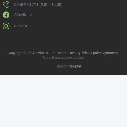
0948 280 711 (9:00 - 14:00)
Altevita.sk
altevita
Copyright 2026
Altevita.sk - life - health - beauty
. Všetky práva vyhradené.
Upraviť nastavenie cookies
Vytvoril Shoptet