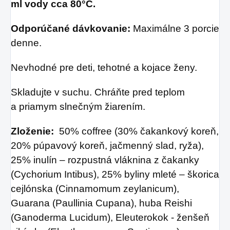
ml vody cca 80°C.
Odporúčané dávkovanie:
Maximálne 3 porcie
denne.
Nevhodné pre deti, tehotné a kojace ženy.
Skladujte v suchu. Chráňte pred teplom
a priamym slnečným žiarením.
Zloženie:
50% coffree (30% čakankový koreň,
20% púpavový koreň, jačmenný slad, ryža),
25% inulín – rozpustná vláknina z čakanky
(Cychorium Intibus), 25% byliny mleté – škorica
cejlónska (Cinnamomum zeylanicum),
Guarana (Paullinia Cupana), huba Reishi
(Ganoderma Lucidum), Eleuterokok - ženšeň