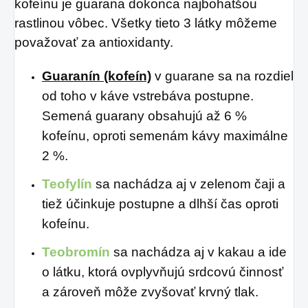
kofeínu je guarana dokonca najbohatšou
rastlinou vôbec. Všetky tieto 3 látky môžeme
považovať za antioxidanty.
Guaranín (kofeín)
v guarane sa na rozdiel
od toho v káve vstrebáva postupne.
Semená guarany obsahujú až 6 %
kofeínu, oproti semenám kávy maximálne
2 %.
Teofylín
sa nachádza aj v zelenom čaji a
tiež účinkuje postupne a dlhší čas oproti
kofeínu.
T
eobromín
sa nachádza aj v kakau a ide
o látku, ktorá ovplyvňujú srdcovú činnosť
a zároveň môže zvyšovať krvný tlak.