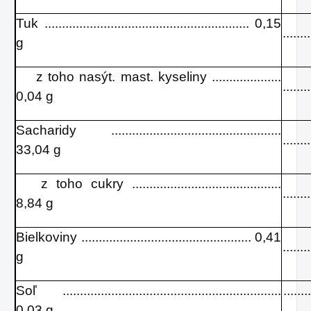
Tuk ........................................................... 0,15
.......
g
z toho nasýt. mast. kyseliny ....................
.......
0,04 g
Sacharidy .................................................
.......
33,04 g
z toho cukry ...........................................
.......
8,84 g
Bielkoviny ................................................. 0,41
.......
g
Soľ ...............................................................
.......
0,03 g