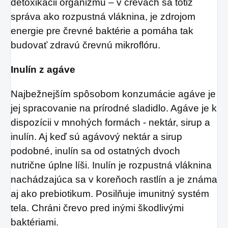
detoxikácii organizmu – v črevách sa totiž
správa ako rozpustná vláknina, je zdrojom
energie pre črevné baktérie a pomáha tak
budovať zdravú črevnú mikroflóru.
Inulín z agáve
Najbežnejším spôsobom konzumácie agáve je
jej spracovanie na prírodné sladidlo. Agáve je k
dispozícii v mnohých formách - nektár, sirup a
inulín. Aj keď sú agávový nektár a sirup
podobné, inulín sa od ostatných dvoch
nutrične úplne líši.
Inulín je rozpustná vláknina
nachádzajúca sa v koreňoch rastlín a je známa
aj ako prebiotikum. Posilňuje imunitný systém
tela. Chráni črevo pred inými škodlivými
baktériami.