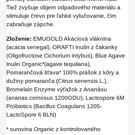
Tiež zvyšuje objem odpadového materiálu a
stimuluje črevo pre ľahké vylučovanie, čím
zabraňuje zápche.
Zloženie:
EMUGOLD Akáciová vláknina
(acacia senegal), ORAFTI Inulín z čakanky
(Oligofructose Cichorium intybus), Blue Agave
Inulin Organic*(agave tequilana),
Pomarančová šťava* 100% prášok z kôry a
dužiny pomaranča (Citrus senensis L.),
Bromelain Enzyme výťažok z Ananásu
(ananas comosus 1200GDU), Lactospore 6M
Probiotics (Bacillus Coagulans 1205-
LactoSpore 6 BLN)
* surovina Organic z kontrolovaného