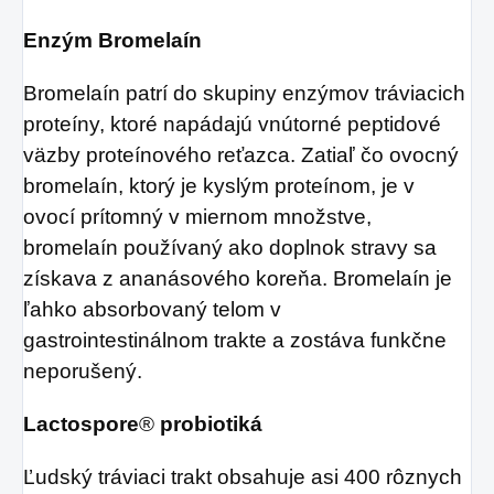
Enzým Bromelaín
Bromelaín patrí do skupiny enzýmov tráviacich
proteíny, ktoré napádajú vnútorné peptidové
väzby proteínového reťazca. Zatiaľ čo ovocný
bromelaín, ktorý je kyslým proteínom, je v
ovocí prítomný v miernom množstve,
bromelaín používaný ako doplnok stravy sa
získava z ananásového koreňa. Bromelaín je
ľahko absorbovaný telom v
gastrointestinálnom trakte a zostáva funkčne
neporušený.
Lactospore
®
probiotiká
Ľudský tráviaci trakt obsahuje asi 400 rôznych