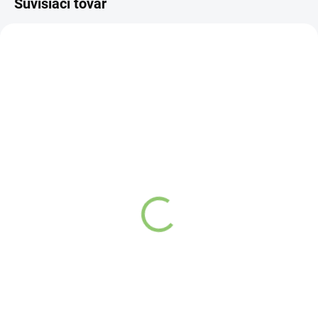
Súvisiaci tovar
VIAC ZA MENEJ
VIAC ZA MENEJ
4208
FL01
SKLADOM
SKLADOM
(>5 KS)
(>5 KS)
Altevita Shaker 1ks
Water & Shake Bottle
€3,95
€1,66
Do košíka
Do košíka
Praktický shaker v
Praktická fľaša v
objeme 300ml
objeme 500ml
vhodný na
miešanie
vhodná na
miešanie