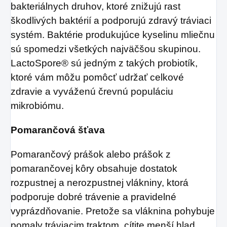
bakteriálnych druhov, ktoré znižujú rast
škodlivých baktérií a podporujú zdravý tráviaci
systém. Baktérie produkujúce kyselinu mliečnu
sú spomedzi všetkých najväčšou skupinou.
LactoSpore® sú jedným z takých probiotík,
ktoré vám môžu pomôcť udržať celkové
zdravie a vyváženú črevnú populáciu
mikrobiómu.
Pomarančová šťava
Pomarančový prášok alebo prášok z
pomarančovej kôry obsahuje dostatok
rozpustnej a nerozpustnej vlákniny, ktorá
podporuje dobré trávenie a pravidelné
vyprázdňovanie. Pretože sa vláknina pohybuje
pomaly tráviacim traktom, cítite menší hlad.