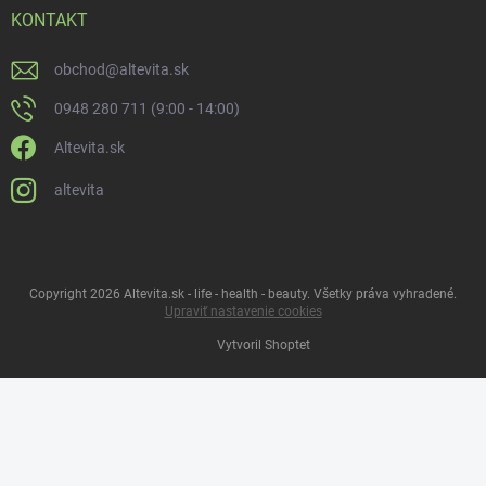
KONTAKT
obchod
@
altevita.sk
0948 280 711 (9:00 - 14:00)
Altevita.sk
altevita
Copyright 2026
Altevita.sk - life - health - beauty
. Všetky práva vyhradené.
Upraviť nastavenie cookies
Vytvoril Shoptet