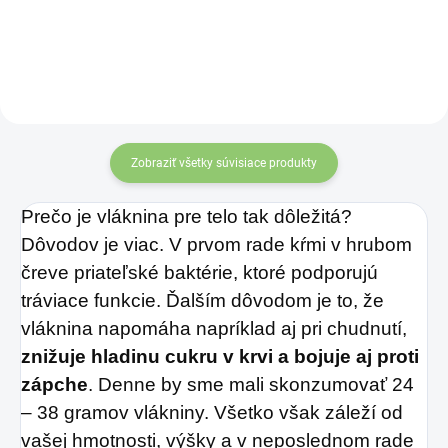
a šejkovanie
a šejkovanie
nápojov
.
nápojov
.
Zobraziť všetky súvisiace produkty
Prečo je vláknina pre telo tak dôležitá?
Dôvodov je viac. V prvom rade kŕmi v hrubom
čreve priateľské baktérie, ktoré podporujú
tráviace funkcie. Ďalším dôvodom je to, že
vláknina napomáha napríklad aj pri chudnutí,
znižuje hladinu cukru v krvi a bojuje aj proti
zápche
. Denne by sme mali skonzumovať 24
– 38 gramov vlákniny. Všetko však záleží od
vašej hmotnosti, výšky a v neposlednom rade