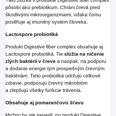
Táto zložka v produkte Digestive fiber complex
pôsobí ako prebiotikum. Chráni črevá pred
škodlivými mikroorganizmami, vďaka čomu
posilňuje aj imunitný systém človeka.
Lactospore probiotiká
Produkt Digestive fiber complex obsahuje aj
Lactospore probiotiká. Tie
slúžia na ničenie
zlých baktérií v čreve
a naopak, na podporu
a dodanie energie tým prospešným črevným
baktériám. Tieto probiotiká udržujú celkové
zdravie, podporujú črevný mikrobióm
a zlepšujú všetky funkcie trávenia.
Obsahuje aj pomarančovú šťavu
Možno by ste neverili, no produkt Digestive