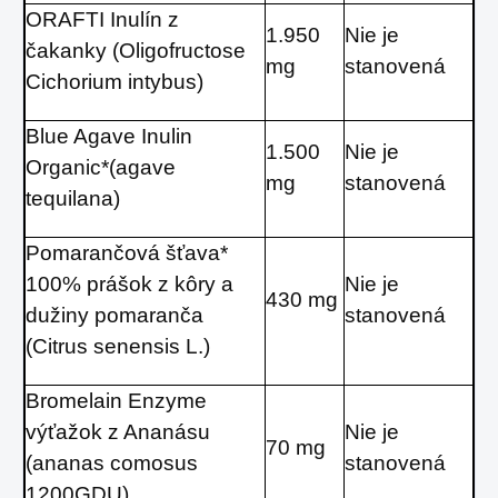
ORAFTI Inulín z
1.950
Nie je
čakanky (Oligofructose
mg
stanovená
Cichorium intybus)
Blue Agave Inulin
1.500
Nie je
Organic*(agave
mg
stanovená
tequilana)
Pomarančová šťava*
100% prášok z kôry a
Nie je
430 mg
dužiny pomaranča
stanovená
(Citrus senensis L.)
Bromelain Enzyme
výťažok z Ananásu
Nie je
70 mg
(ananas comosus
stanovená
1200GDU)