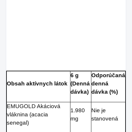
6 g
Odporúčaná
Obsah aktívnych látok
(Denná
denná
dávka)
dávka (%)
EMUGOLD Akáciová
1.980
Nie je
vláknina (acacia
mg
stanovená
senegal)