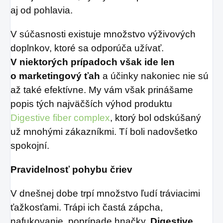
aj od pohlavia.
V súčasnosti existuje množstvo výživových
doplnkov, ktoré sa odporúča užívať.
V niektorých prípadoch však ide len
o marketingový ťah
a účinky nakoniec nie sú
až také efektívne. My vám však prinášame
popis tých najväčších výhod produktu
Digestive fiber complex
, ktorý bol odskúšaný
už mnohými zákazníkmi. Tí boli nadovšetko
spokojní.
Pravidelnosť pohybu čriev
V dnešnej dobe trpí množstvo ľudí tráviacimi
ťažkosťami. Trápi ich častá zápcha,
nafukovanie, poprípade hnačky.
Digestive