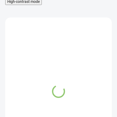
High-contrast mode
SKLADOM
Altevita Masticha
Probiotics & Prebiotics
80 kapsúl
32,02 €
Do košíka
Máte problémy s tráviacou