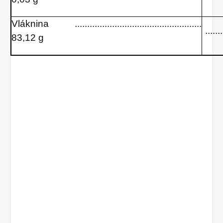
Vláknina ...................................................
......
83,12 g