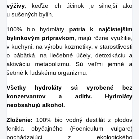
výživy
, keďže ich účinok je silnejší ako
u sušených bylín.
100% bio hydroláty
patria k najčistejším
bylinkovým prípravkom
, majú rôzne využitie,
v kuchyni, na výrobu kozmetiky, v starostlivosti
o bábätká, na liečebné účely, detoxikáciu a
aktiváciu metabolizmu. Sú veľmi jemné a
šetrné k ľudskému organizmu.
Všetky hydroláty sú vyrobené bez
konzervantov a aditív. Hydroláty
neobsahujú alkohol.
Zloženie:
100% bio vodný destilát z plodov
fenikla obyčajného (Foeniculum vulgare)
pochádzajúci z ekologického