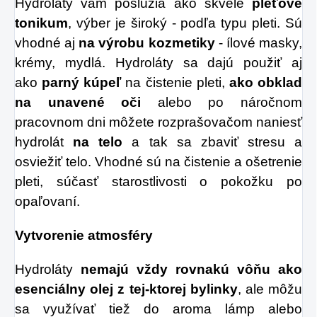
Hydroláty vám poslúžia ako skvelé
pleťové
tonikum
, výber je široký - podľa typu pleti. Sú
vhodné aj
na výrobu kozmetiky
- ílové masky,
krémy, mydlá. Hydroláty sa dajú použiť aj
ako
parný kúpeľ
na čistenie pleti,
ako obklad
na unavené oči
alebo po náročnom
pracovnom dni môžete rozprašovačom naniesť
hydrolát
na telo
a tak sa zbaviť stresu a
osviežiť telo. Vhodné sú na čistenie a ošetrenie
pleti, súčasť starostlivosti o pokožku po
opaľovaní.
Vytvorenie atmosféry
Hydroláty
nemajú vždy rovnakú vôňu ako
esenciálny olej z tej-ktorej bylinky
, ale môžu
sa využívať tiež do aroma lámp alebo