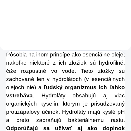
€0,89
Do košíka
Pôsobia na inom princípe ako esenciálne oleje,
nakoľko niektoré z ich zložiek sú hydrofilné,
čiže rozpustné vo vode. Tieto zložky sú
zachované len v hydrolátoch (v esenciálnych
olejoch nie) a
ľudský organizmus ich ľahko
vstrebáva
. Hydroláty obsahujú aj viac
organických kyselín, ktorým je prisudzovaný
protizápalový účinok. Hydroláty majú kyslé pH
a preto zabraňujú bakteriálnemu rastu.
Odporúčajú sa užívať aj ako doplnok