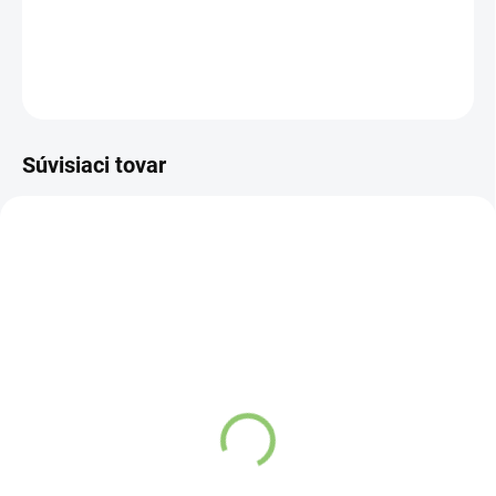
DETAILNÉ INFORMÁCIE
OPÝTAŤ SA
STRÁŽIŤ
Súvisiaci tovar
VIAC ZA MENEJ
9541
SKLADOM
(>5 KS)
Altevita Guličkové pero z
recyklovaného papiera
1ks