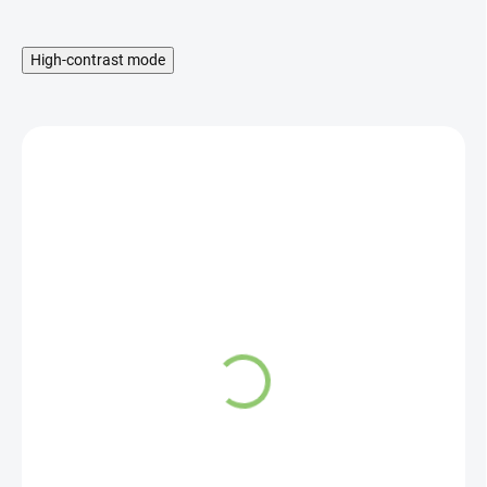
High-contrast mode
SKLADOM
Altevita Oregano
(Pamajorán obyčajný) –
BIO hydrolát 200 ml
16,02 €