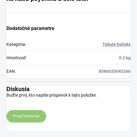
Dodatočné parametre
Kategória
:
Tekuté bylinky
Hmotnosť
:
0.2 kg
EAN
:
8586020045266
Diskusia
Buďte prvý, kto napíše príspevok k tejto položke.
Pridať komentár