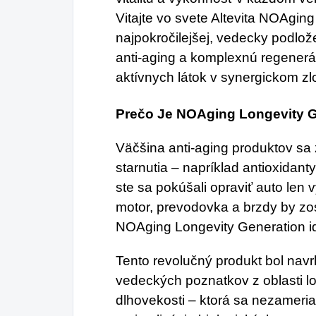
Vitajte vo svete Altevita NOAgin
najpokročilejšej, vedecky podlož
anti-aging a komplexnú regenerá
aktívnych látok v synergickom zl
Prečo Je NOAging Longevity G
Väčšina anti-aging produktov sa
starnutia – napríklad antioxidant
ste sa pokúšali opraviť auto len
motor, prevodovka a brzdy by zos
NOAging Longevity Generation id
Tento revolučný produkt bol nav
vedeckých poznatkov z oblasti l
dlhovekosti – ktorá sa nezameria