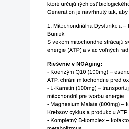
ktoré určujú rýchlosť biologické
Generation je navrhnutý tak, aby 
1. Mitochondriálna Dysfunkcia – 
Buniek
S vekom mitochondrie strácajú s
energie (ATP) a viac voľných rad
Riešenie v NOAging:
- Koenzým Q10 (100mg) – esenci
ATP, chráni mitochondrie pred 
- L-Karnitín (100mg) – transport
mitochondrií pre tvorbu energie
- Magnesium Malate (800mg) – ky
Krebsov cyklus a produkciu ATP
- Kompletný B-komplex – kofakto
metabolizmus