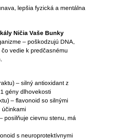
nava, lepšia fyzická a mentálna
ikály Ničia Vaše Bunky
organizme – poškodzujú DNA,
 čo vedie k predčasnému
.
ktu) – silný antioxidant z
T1 gény dlhovekosti
tu) – flavonoid so silnými
i účinkami
– posilňuje cievnu stenu, má
vonoid s neuroprotektívnymi