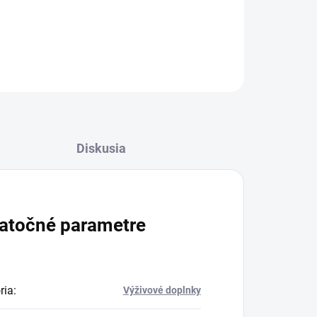
i
OPÝTAŤ SA
STRÁŽIŤ
Diskusia
atočné parametre
ria
:
Výživové doplnky