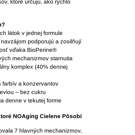
ov, ktoré určujú, ako rýchlo
m?
h látok v jednej formule
 navzájom podporujú a zosilňují
osť vďaka BioPerine®
vých mechanizmov starnutia
álny komplex (40% dennej
 farbív a konzervantov
teviou – bez cukru
a denne v tekutej forme
Ktoré NOAging Cielene Pôsobí
ikovala 7 hlavných mechanizmov,