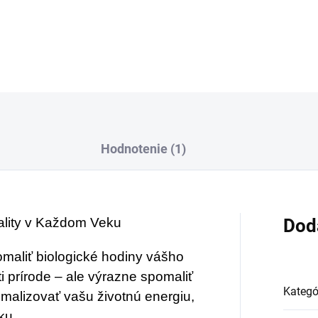
Anti-Aging a Dlhovekost
DETAILNÉ INFORMÁCIE
Hodnotenie (1)
tality v Každom Veku
Dod
pomaliť biologické hodiny vášho
oti prírode – ale výrazne spomaliť
Kategó
malizovať vašu životnú energiu,
ku.