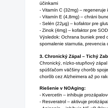
účinkami
- Vitamín C (32mg) – regeneruje 
- Vitamín E (4,8mg) – chráni b
- Selén (22μg) – kofaktor pre glu
- Zinok (4mg) – kofaktor pre SO
Výsledok: Ochrana buniek pred
spomalenie starnutia, prevencia
3. Chronický Zápal – Tichý Zab
Chronický, nízko-stupňový zápal 
spúšťačom väčšiny chorôb spoj
chorôb cez Alzheimera až po rak
Riešenie v NOAging:
- Kvercetín – inhibuje prozápalov
- Resveratrol – aktivuje protizá