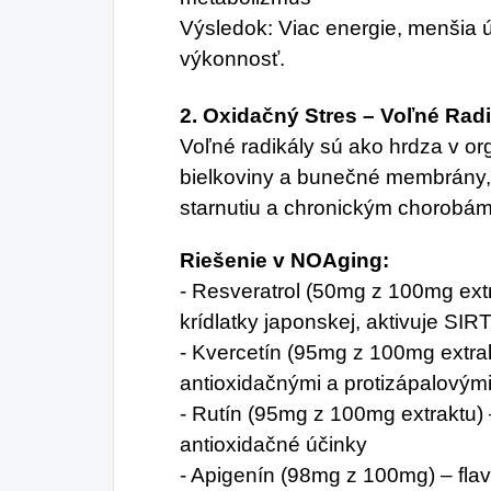
Výsledok: Viac energie, menšia ú
výkonnosť.
2. Oxidačný Stres – Voľné Rad
Voľné radikály sú ako hrdza v 
bielkoviny a bunečné membrány,
starnutiu a chronickým chorobám
Riešenie v NOAging:
- Resveratrol (50mg z 100mg extra
krídlatky japonskej, aktivuje SIR
- Kvercetín (95mg z 100mg extrak
antioxidačnými a protizápalovým
- Rutín (95mg z 100mg extraktu) 
antioxidačné účinky
- Apigenín (98mg z 100mg) – fla