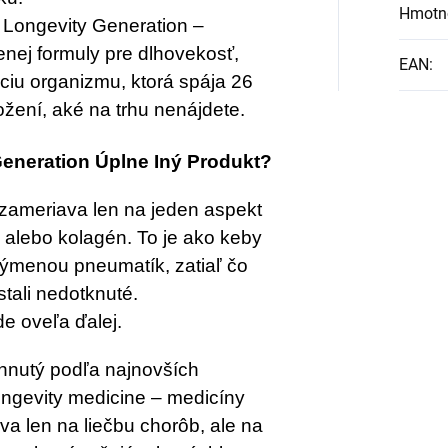
Hmotn
g Longevity Generation –
enej formuly pre dlhovekosť,
EAN
:
ciu organizmu, ktorá spája 26
ožení, aké na trhu nenájdete.
eneration Úplne Iný Produkt?
 zameriava len na jeden aspekt
y alebo kolagén. To je ako keby
 výmenou pneumatík, zatiaľ čo
tali nedotknuté.
e oveľa ďalej.
rhnutý podľa najnovších
ongevity medicine – medicíny
va len na liečbu chorôb, ale na