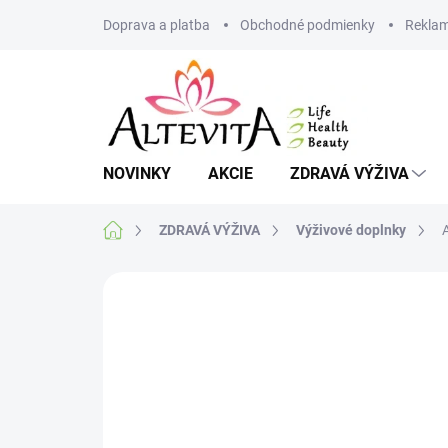
Prejsť
Doprava a platba
Obchodné podmienky
Reklam
na
obsah
NOVINKY
AKCIE
ZDRAVÁ VÝŽIVA
Domov
ZDRAVÁ VÝŽIVA
Výživové doplnky
1 hodnotenie
Podrobnosti hodnoteni
MNOŽSTEVNÁ ZĽAVA
VIAC ZA MENEJ