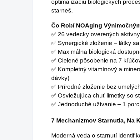
optimalizáciu biologických proces
starneš.
Čo Robí NOAging Výnimočný
✅ 26 vedecky overených aktívnyc
✅ Synergické zloženie – látky sa
✅ Maximálna biologická dostupn
✅ Cielené pôsobenie na 7 kľúčo
✅ Kompletný vitamínový a miner
dávky)
✅ Prírodné zloženie bez umelých
✅ Osviežujúca chuť limetky so s
✅ Jednoduché užívanie – 1 porci
7 Mechanizmov Starnutia, Na 
Moderná veda o starnutí identif