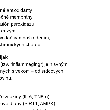
iné antioxidanty
unečné membrány
tatión peroxidázu
D enzým
 oxidačným poškodením,
 chronických chorôb.
ijak
(tzv. "inflammaging") je hlavným
ených s vekom – od srdcových
ovinu.
é cytokíny (IL-6, TNF-α)
palové dráhy (SIRT1, AMPK)