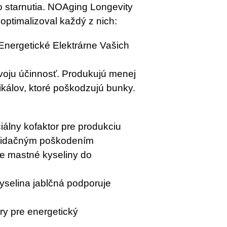
ho starnutia. NOAging Longevity
optimalizoval každý z nich:
Energetické Elektrárne Vašich
voju účinnosť. Produkujú menej
ikálov, ktoré poškodzujú bunky.
álny kofaktor pre produkciu
oxidačným poškodením
uje mastné kyseliny do
selina jablčná podporuje
ry pre energetický