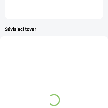
DETAILNÉ INFORMÁCIE
OPÝTAŤ SA
STRÁŽIŤ
Súvisiaci tovar
VIAC ZA MENEJ
VIAC ZA MENEJ
INH02
INH06
SKLADOM
SKLADOM
(>5 KS)
(>5 KS)
Altevita nosný inhalátor
Altevita nosný inhalátor
allergy 1ks
migréna 1ks
€6,63
€6,63