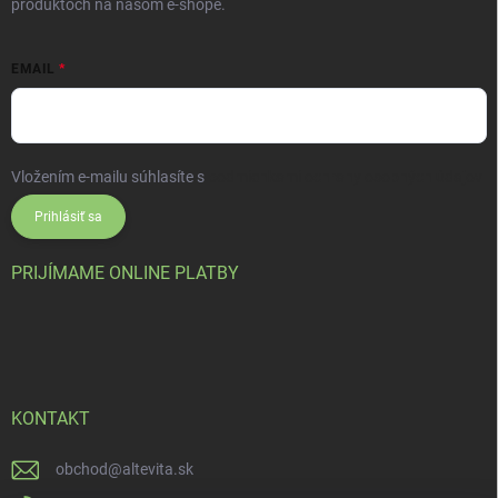
produktoch na našom e-shope.
EMAIL
Vložením e-mailu súhlasíte s
podmienkami ochrany osobných údajov
Prihlásiť sa
PRIJÍMAME ONLINE PLATBY
KONTAKT
obchod
@
altevita.sk