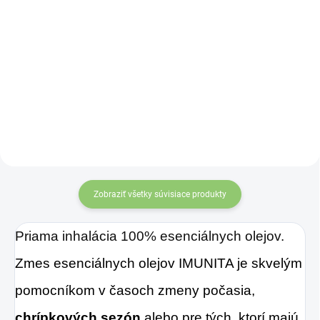
Do košíka
Do košíka
Opuchy slizníc, uľahčenie
Priama inhalácia 100%
dýchania.
Priama inhalácia
esenciálnych olejov. Zmes
100% esenciálnych olejov.
esenciálnych olejov MIGRÉNA je
ideálnou prvou pomocou,
prípadne je vhodné aj na
preventívne použitie.
Zobraziť všetky súvisiace produkty
Priama inhalácia 100% esenciálnych olejov.
Zmes esenciálnych olejov IMUNITA je skvelým
pomocníkom v časoch zmeny počasia,
chrípkových sezón
alebo pre tých, ktorí majú