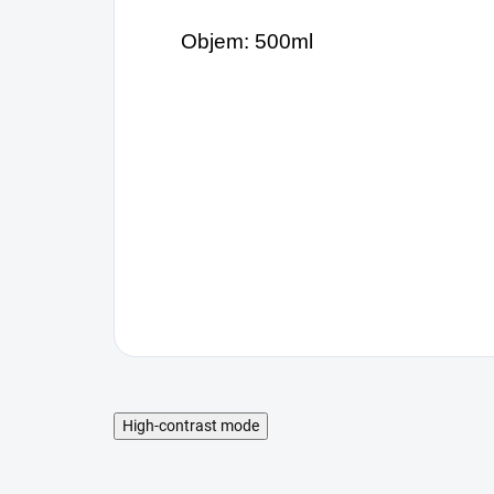
koncentráciu na dlhú
dó
dobu a zároveň
vedie k
Objem: 500ml
Va
uvoľneniu a relaxácii
.
Ka
V jeho zložení nájdete
Pit
proteíny, kofeín,
vnú
vlákninu, vitamíny A-
karotén, E, minerály ako
sú železo, vápnik,
draslík, zinok,
katechíny,
aminokyseliny.
High-contrast mode