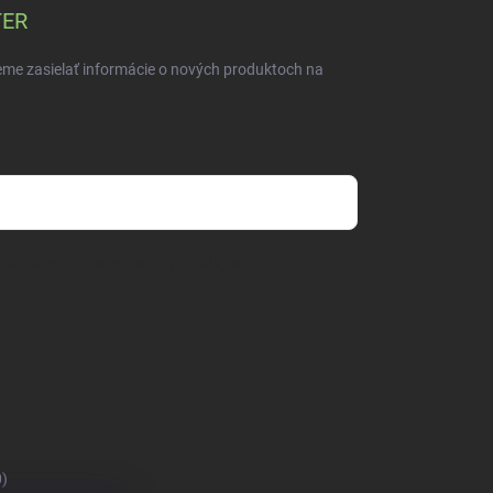
TER
eme zasielať informácie o nových produktoch na
mienkami ochrany osobných údajov
0)