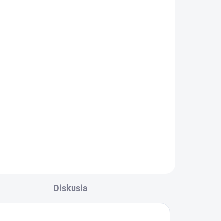
Altevita Shilajit (Mumio)
30g
€50,23
Do košíka
Predstavujeme Vám
Altevita Shilajit –
zázračnú živicu
, ktorá
sa zrodila v
o
neporušenej prírode
a
Altajského pohoria na
í
Sibíri
. Táto živica je
a
Diskusia
vrcholným vyjadrením
je
čistoty
a prírodnej
né