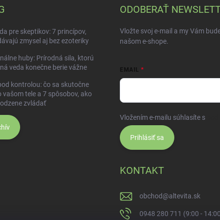
G
ODOBERAŤ NEWSLET
Vložte svoj e-mail a my Vám bud
da pre skeptikov: 7 princípov,
dávajú zmysel aj bez ezoteriky
našom e-shope.
nálne huby: Prírodná sila, ktorú
ná veda konečne berie vážne
EMAIL
pod kontrolou: čo sa skutočne
o vašom tele a 7 spôsobov, ako
rodzene zvládať
Vložením e-mailu súhlasíte s
pod
hív
Prihlásiť sa
KONTAKT
obchod
@
altevita.sk
0948 280 711 (9:00 - 14:0