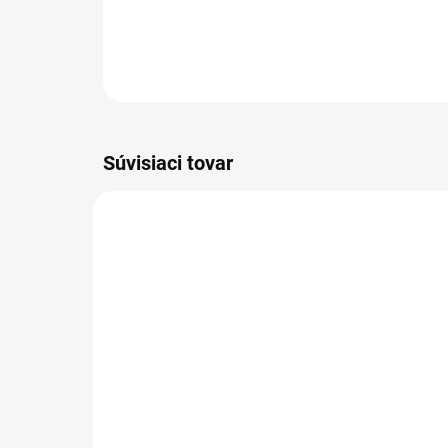
Súvisiaci tovar
AKCIA
VIAC Z
AKCIAMA06
VIAC ZA MENEJ
SKLADOM
Ay
(>5 KS)