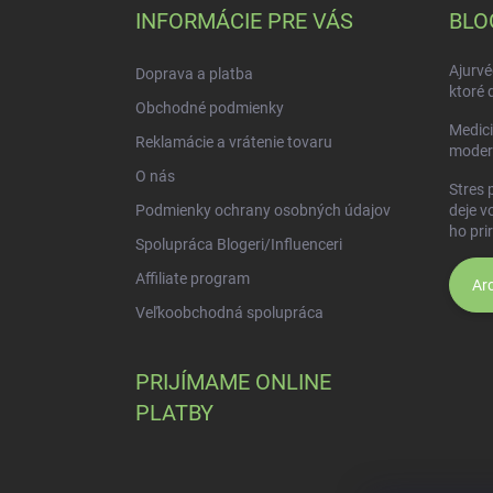
ä
INFORMÁCIE PRE VÁS
BLO
t
i
Ajurvé
Doprava a platba
e
ktoré 
Obchodné podmienky
Medici
Reklamácie a vrátenie tovaru
moder
O nás
Stres 
Podmienky ochrany osobných údajov
deje v
ho pri
Spolupráca Blogeri/Influenceri
Affiliate program
Arc
Veľkoobchodná spolupráca
PRIJÍMAME ONLINE
PLATBY