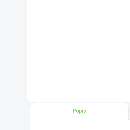
gr
2x BIO MATCHA 100g +
fľa
1x zadarmo
300
€7
€34,07
Do košíka
Me
Konzumácia čaju
(ta
Matcha podporuje
po
rovnomerné rozloženie
20
energie v tele, čím až
o
aj
30 - 40% zrýchľuje
me
metabolizmus a
pit
spomaľuje stárnutie
.
Popis
me
Matcha Tea Vám
pr
umožní udržať
en