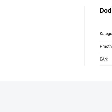
procesy v bunkách,
ša (prvky vzduchu
Dod
znižuje hladinu cukru
ta, vodné prvky
inzulínovú rezistenci
pha a prvky ohňa
diabetikov.
ta) - ktoré cirkulujú vo
Kategó
tri ľudského tela.
Hmotn
EAN
: