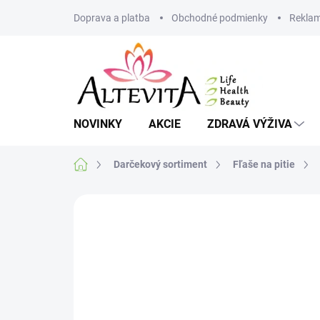
Prejsť
Doprava a platba
Obchodné podmienky
Reklam
na
obsah
NOVINKY
AKCIE
ZDRAVÁ VÝŽIVA
Domov
Darčekový sortiment
Fľaše na pitie
1 hodnotenie
Podrobnosti hodnoteni
VIAC ZA MENEJ