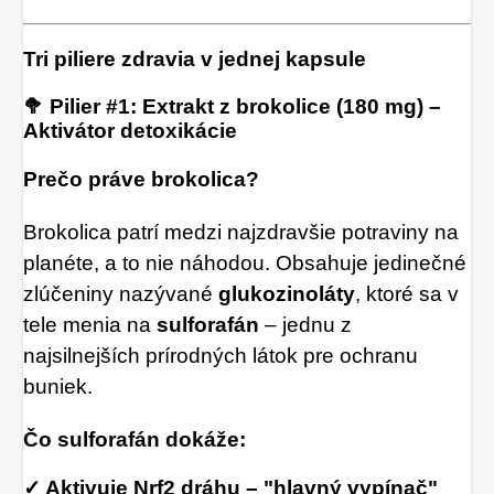
Tri piliere zdravia v jednej kapsule
🥦 Pilier #1: Extrakt z brokolice (180 mg) –
Aktivátor detoxikácie
Prečo práve brokolica?
Brokolica patrí medzi najzdravšie potraviny na
planéte, a to nie náhodou. Obsahuje jedinečné
zlúčeniny nazývané
glukozinoláty
, ktoré sa v
tele menia na
sulforafán
– jednu z
najsilnejších prírodných látok pre ochranu
buniek.
Čo sulforafán dokáže:
✓ Aktivuje Nrf2 dráhu – "hlavný vypínač"