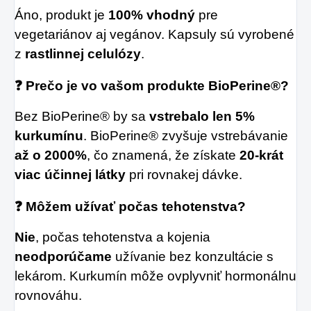
Áno, produkt je
100% vhodný
pre
vegetariánov aj vegánov. Kapsuly sú vyrobené
z
rastlinnej celulózy
.
❓ Prečo je vo vašom produkte BioPerine®?
Bez BioPerine® by sa
vstrebalo len 5%
kurkumínu
. BioPerine® zvyšuje vstrebávanie
až o 2000%
, čo znamená, že získate
20-krát
viac účinnej látky
pri rovnakej dávke.
❓ Môžem užívať počas tehotenstva?
Nie
, počas tehotenstva a kojenia
neodporúčame
užívanie bez konzultácie s
lekárom. Kurkumín môže ovplyvniť hormonálnu
rovnováhu.