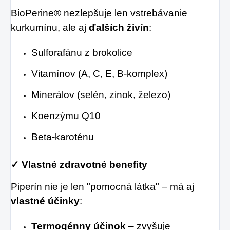
BioPerine® nezlepšuje len vstrebávanie
kurkumínu, ale aj
ďalších živín
:
Sulforafánu z brokolice
Vitamínov (A, C, E, B-komplex)
Minerálov (selén, zinok, železo)
Koenzýmu Q10
Beta-karoténu
✓ Vlastné zdravotné benefity
Piperín nie je len "pomocná látka" – má aj
vlastné účinky
:
Termogénny účinok
– zvyšuje