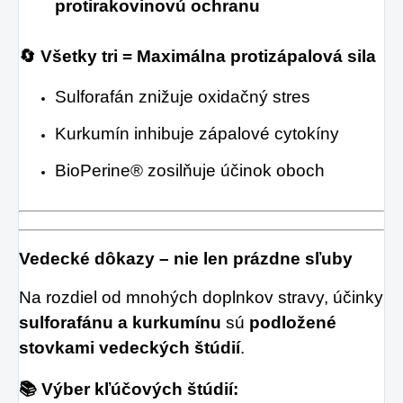
protirakovinovú ochranu
🔄 Všetky tri = Maximálna protizápalová sila
Sulforafán znižuje oxidačný stres
Kurkumín inhibuje zápalové cytokíny
BioPerine® zosilňuje účinok oboch
Vedecké dôkazy – nie len prázdne sľuby
Na rozdiel od mnohých doplnkov stravy, účinky
sulforafánu a kurkumínu
sú
podložené
stovkami vedeckých štúdií
.
📚 Výber kľúčových štúdií: