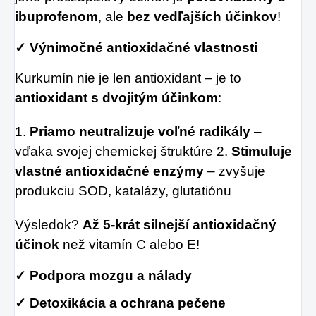
ibuprofenom
, ale
bez vedľajších účinkov
!
✓ Výnimočné antioxidačné vlastnosti
Kurkumín nie je len antioxidant – je to
antioxidant s dvojitým účinkom
:
1.
Priamo neutralizuje voľné radikály
–
vďaka svojej chemickej štruktúre 2.
Stimuluje
vlastné antioxidačné enzýmy
– zvyšuje
produkciu SOD, katalázy, glutatiónu
Výsledok?
Až 5-krát silnejší antioxidačný
účinok
než vitamín C alebo E!
✓ Podpora mozgu a nálady
✓ Detoxikácia a ochrana pečene