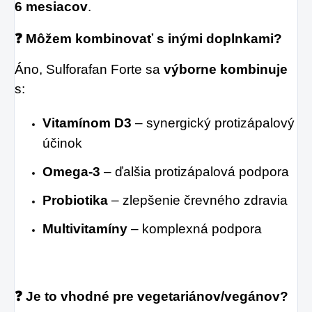
6 mesiacov
.
❓ Môžem kombinovať s inými doplnkami?
Áno, Sulforafan Forte sa
výborne kombinuje
s:
Vitamínom D3
– synergický protizápalový
účinok
Omega-3
– ďalšia protizápalová podpora
Probiotika
– zlepšenie črevného zdravia
Multivitamíny
– komplexná podpora
❓ Je to vhodné pre vegetariánov/vegánov?