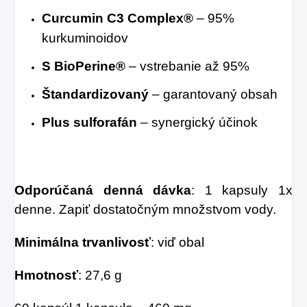
Curcumin C3 Complex®
– 95%
kurkuminoidov
S BioPerine®
– vstrebanie až 95%
Štandardizovaný
– garantovaný obsah
Plus sulforafán
– synergický účinok
Odporúčaná denná dávka
: 1 kapsuly 1x
denne. Zapiť dostatočným množstvom vody.
Minimálna trvanlivosť
: viď obal
Hmotnosť
: 27,6 g