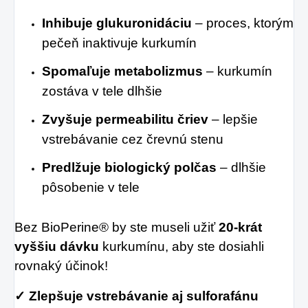
Inhibuje glukuronidáciu
– proces, ktorým
pečeň inaktivuje kurkumín
Spomaľuje metabolizmus
– kurkumín
zostáva v tele dlhšie
Zvyšuje permeabilitu čriev
– lepšie
vstrebávanie cez črevnú stenu
Predlžuje biologický polčas
– dlhšie
pôsobenie v tele
Bez BioPerine® by ste museli užiť
20-krát
vyššiu dávku
kurkumínu, aby ste dosiahli
rovnaký účinok!
✓ Zlepšuje vstrebávanie aj sulforafánu