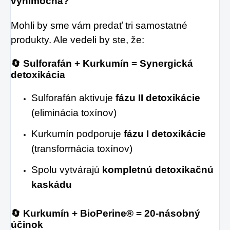
výnimočná?
Mohli by sme vám predať tri samostatné
produkty. Ale vedeli by ste, že:
🔄 Sulforafán + Kurkumín = Synergická
detoxikácia
Sulforafán aktivuje
fázu II detoxikácie
(eliminácia toxínov)
Kurkumín podporuje
fázu I detoxikácie
(transformácia toxínov)
Spolu vytvárajú
kompletnú detoxikačnú
kaskádu
🔄 Kurkumín + BioPerine® = 20-násobný
účinok