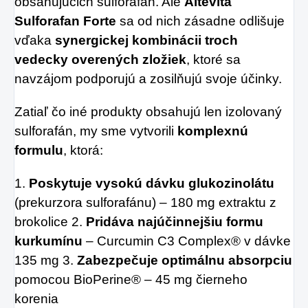
obsahujúcich sulforafán. Ale
Altevita
Sulforafan Forte
sa od nich zásadne odlišuje
vďaka
synergickej kombinácii troch
vedecky overených zložiek
, ktoré sa
navzájom podporujú a zosilňujú svoje účinky.
Zatiaľ čo iné produkty obsahujú len izolovaný
sulforafán, my sme vytvorili
komplexnú
formulu
, ktorá:
1.
Poskytuje vysokú dávku glukozinolátu
(prekurzora sulforafánu) – 180 mg extraktu z
brokolice 2.
Pridáva najúčinnejšiu formu
kurkumínu
– Curcumin C3 Complex® v dávke
135 mg 3.
Zabezpečuje optimálnu absorpciu
pomocou BioPerine® – 45 mg čierneho
korenia