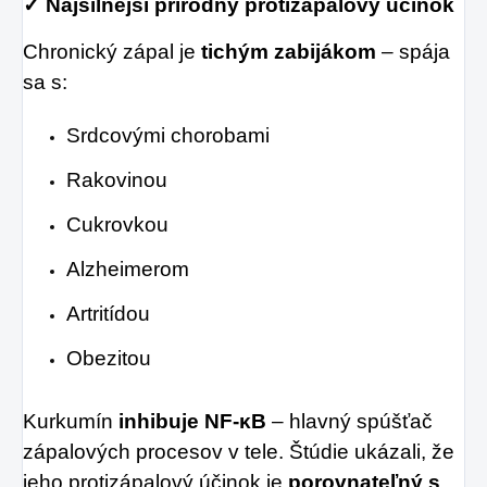
✓ Najsilnejší prírodný protizápalový účinok
Chronický zápal je
tichým zabijákom
– spája
sa s:
Srdcovými chorobami
Rakovinou
Cukrovkou
Alzheimerom
Artritídou
Obezitou
Kurkumín
inhibuje NF-κB
– hlavný spúšťač
zápalových procesov v tele. Štúdie ukázali, že
jeho protizápalový účinok je
porovnateľný s