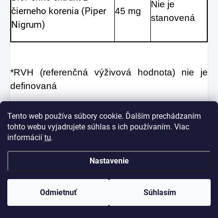
Nie je
čierneho korenia (Piper
45 mg
stanovená
Nigrum)
*RVH (referenčná výživová hodnota) nie je
definovaná
Upozornenie:
Prípravok nie je vhodný pre deti,
Tento web používa súbory cookie. Ďalším prechádzaním
tehotné a dojčiace ženy. Výživový doplnok sa
tohto webu vyjadrujete súhlas s ich používaním. Viac
nesmie používať ako náhrada rozmanitej
informácií
tu
.
stravy.
Nastavenie
Uchovávajte mimo dosahu malých detí.
Ustanovená odporúčaná denná dávka sa
Odmietnuť
Súhlasím
nesmie prekročiť.