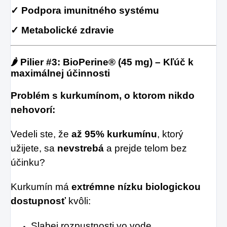
✓ Podpora imunitného systému
✓ Metabolické zdravie
🌶️ Pilier #3: BioPerine® (45 mg) – Kľúč k
maximálnej účinnosti
Problém s kurkumínom, o ktorom nikdo
nehovorí:
Vedeli ste, že
až 95% kurkumínu
, ktorý
užijete, sa
nevstrebá
a prejde telom bez
účinku?
Kurkumín má
extrémne nízku biologickou
dostupnosť
kvôli:
Slabej rozpustnosti vo vode