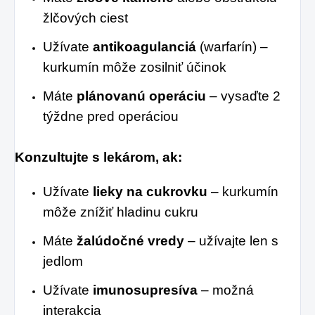
žlčových ciest
Užívate
antikoagulanciá
(warfarín) –
kurkumín môže zosilniť účinok
Máte
plánovanú operáciu
– vysaďte 2
týždne pred operáciou
Konzultujte s lekárom, ak:
Užívate
lieky na cukrovku
– kurkumín
môže znížiť hladinu cukru
Máte
žalúdočné vredy
– užívajte len s
jedlom
Užívate
imunosupresíva
– možná
interakcia