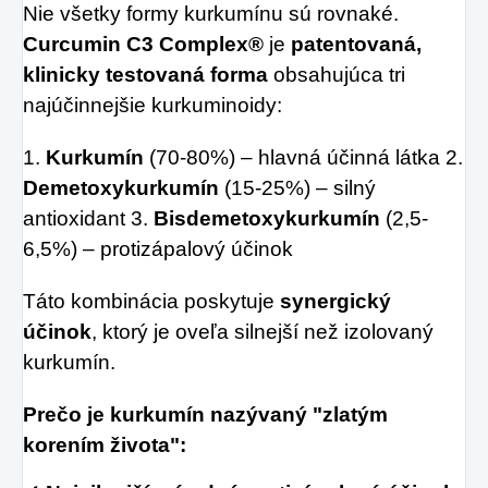
Nie všetky formy kurkumínu sú rovnaké.
Curcumin C3 Complex®
je
patentovaná,
klinicky testovaná forma
obsahujúca tri
najúčinnejšie kurkuminoidy:
1.
Kurkumín
(70-80%) – hlavná účinná látka 2.
Demetoxykurkumín
(15-25%) – silný
antioxidant 3.
Bisdemetoxykurkumín
(2,5-
6,5%) – protizápalový účinok
Táto kombinácia poskytuje
synergický
účinok
, ktorý je oveľa silnejší než izolovaný
kurkumín.
Prečo je kurkumín nazývaný "zlatým
korením života":