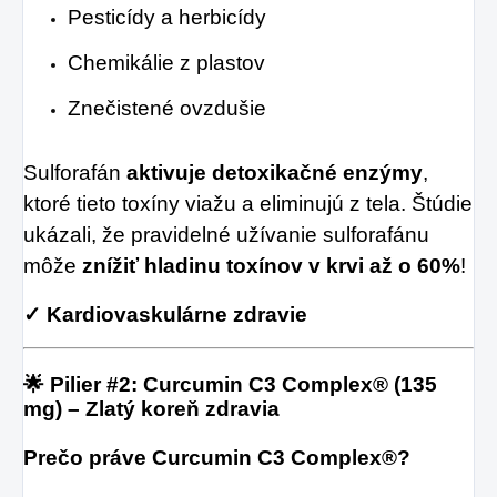
Pesticídy a herbicídy
Chemikálie z plastov
Znečistené ovzdušie
Sulforafán
aktivuje detoxikačné enzýmy
,
ktoré tieto toxíny viažu a eliminujú z tela. Štúdie
ukázali, že pravidelné užívanie sulforafánu
môže
znížiť hladinu toxínov v krvi až o 60%
!
✓ Kardiovaskulárne zdravie
🌟 Pilier #2: Curcumin C3 Complex® (135
mg) – Zlatý koreň zdravia
Prečo práve Curcumin C3 Complex®?