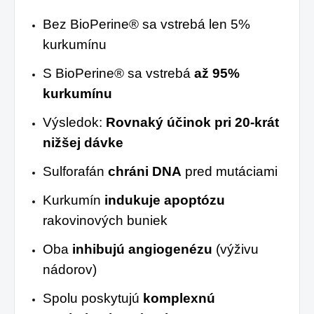
Bez BioPerine® sa vstrebá len 5%
kurkumínu
S BioPerine® sa vstrebá
až 95%
kurkumínu
Výsledok:
Rovnaký účinok pri 20-krát
nižšej dávke
Sulforafán
chráni DNA
pred mutáciami
Kurkumín
indukuje apoptózu
rakovinových buniek
Oba
inhibujú angiogenézu
(výživu
nádorov)
Spolu poskytujú
komplexnú