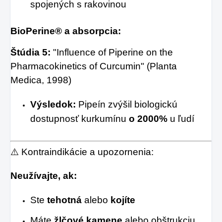
spojených s rakovinou
BioPerine® a absorpcia:
Štúdia 5:
"Influence of Piperine on the
Pharmacokinetics of Curcumin" (Planta
Medica, 1998)
Výsledok:
Pipeín zvýšil biologickú
dostupnosť kurkumínu
o 2000%
u ľudí
⚠️ Kontraindikácie a upozornenia:
Neužívajte, ak:
Ste
tehotná
alebo
kojíte
Máte
žlčové kamene
alebo obštrukciu