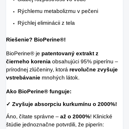
Rýchlemu metabolizmu v pečeni
Rýchlej eliminácii z tela
Riešenie? BioPerine®!
BioPerine® je
patentovaný extrakt z
čierneho korenia
obsahujúci 95% piperínu –
prírodnej zlúčeniny, ktorá
revolučne zvyšuje
vstrebávanie
mnohých látok.
Ako BioPerine® funguje:
✓ Zvyšuje absorpciu kurkumínu o 2000%!
Áno, čítate správne –
až o 2000%
! Klinické
štúdie jednoznačne potvrdili, že piperín: