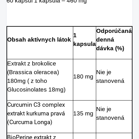
60 kapsúl 1 kapsula – 460 mg
Odporúčaná
1
Obsah aktívnych látok
denná
kapsula
dávka (%)
Extrakt z brokolice
(Brassica oleracea)
Nie je
180 mg
180mg ( z toho
stanovená
Glucosinolates 18mg)
Curcumin C3 complex
Nie je
extrakt kurkuma pravá
135 mg
stanovená
(Curcuma Longa)
BioPerine extrakt z