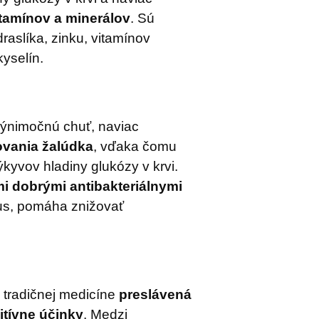
itamínov a minerálov
. Sú
aslíka, zinku, vitamínov
yselín.
výnimočnú chuť, naviac
ovania žalúdka
, vďaka čomu
ýkyvov hladiny glukózy v krvi.
i dobrými antibakteriálnymi
lus, pomáha znižovať
 tradičnej medicíne
preslávená
itívne účinky
. Medzi