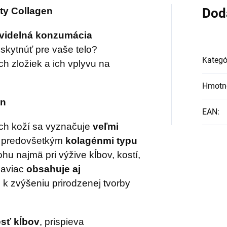
ktoré posilňujú účino
ty Collagen
Dod
výživového
videlná konzumácia
komplexného doplnk
skytnúť pre vaše telo?
Kategó
h zložiek a ich vplyvu na
Hmotn
én
EAN
:
ch koží sa vyznačuje
veľmi
e predovšetkým
kolagénmi typu
ohu najmä pri výžive kĺbov, kostí,
naviac
obsahuje aj
ú k zvýšeniu prirodzenej tvorby
esť kĺbov
, prispieva