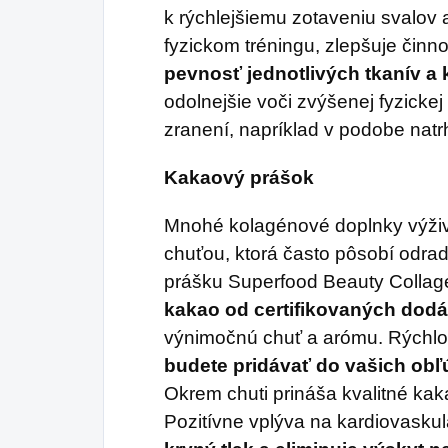
k rýchlejšiemu zotaveniu svalov 
fyzickom tréningu, zlepšuje činno
pevnosť jednotlivých tkanív a 
odolnejšie voči zvýšenej fyzickej
zranení, napríklad v podobe natr
Kakaový prášok
Mnohé kolagénové doplnky výživ
chuťou, ktorá často pôsobí odrad
prášku Superfood Beauty Collag
kakao od certifikovaných dod
výnimočnú chuť a arómu. Rýchlo 
budete pridávať do vašich obľ
Okrem chuti prináša kvalitné kaka
Pozitívne vplýva na kardiovasku