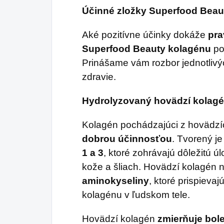
koncentráciu na dlhú
Účinné zložky Superfood Beau
dobu a zároveň
vedie k
Aké pozitívne účinky dokáže
pra
uvoľneniu a relaxácii
.
Superfood Beauty kolagénu
po
V jeho zložení nájdete
Prinášame vám rozbor jednotlivýc
proteíny, kofeín,
zdravie.
vlákninu, vitamíny A-
karotén, E, minerály ako
Hydrolyzovaný hovädzí kolag
sú železo, vápnik,
Kolagén pochádzajúci z hovädzí
draslík, zinok,
dobrou účinnosťou
. Tvorený j
katechíny,
1 a 3
, ktoré zohrávajú dôležitú úl
aminokyseliny.
kože a šliach. Hovädzí kolagén 
aminokyseliny
, ktoré prispievaj
kolagénu v ľudskom tele.
Hovädzí kolagén
zmierňuje bol