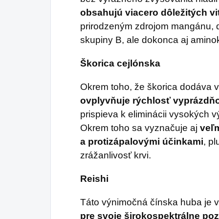
obsahujú viacero dôležitých v
prirodzeným zdrojom mangánu, dr
skupiny B, ale dokonca aj aminok
Škorica cejlónska
Okrem toho, že škorica dodáva 
ovplyvňuje rýchlosť vyprázdň
prispieva k eliminácii vysokých v
Okrem toho sa vyznačuje aj
veľm
a protizápalovými účinkami
, p
zrážanlivosť krvi.
Reishi
Táto výnimočná čínska huba je v
pre svoje širokospektrálne poz