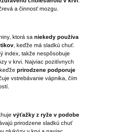
ezdravého cholesterolu v krvi
.
črevá a činnosť mozgu.
niny, ktorá sa
niekedy používa
tikov
, keďže má sladkú chuť.
ý index, takže nespôsobuje
zy v krvi. Najviac pozitívnych
, keďže
prirodzene podporuje
čuje vstrebávanie vápnika, čím
stí.
ahuje
výťažky z ryže v podobe
dávajú prirodzene sladkú chuť
y glukózy v krvi a naviac