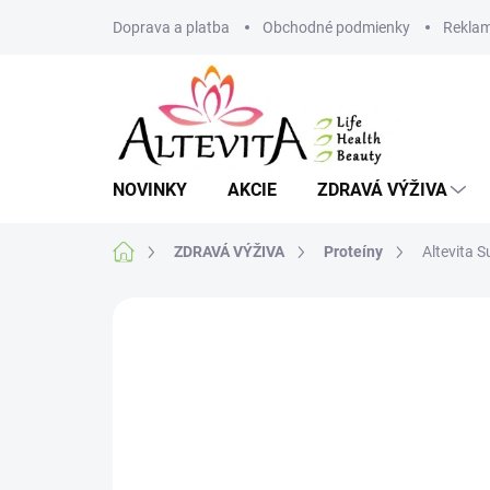
Prejsť
Doprava a platba
Obchodné podmienky
Reklam
na
obsah
NOVINKY
AKCIE
ZDRAVÁ VÝŽIVA
Domov
ZDRAVÁ VÝŽIVA
Proteíny
Altevita 
1 hodnotenie
Podrobnosti hodnoteni
VIAC ZA MENEJ