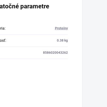
k
atočné parametre
u.
ria
:
Proteíny
osť
:
0.38 kg
8586020043262