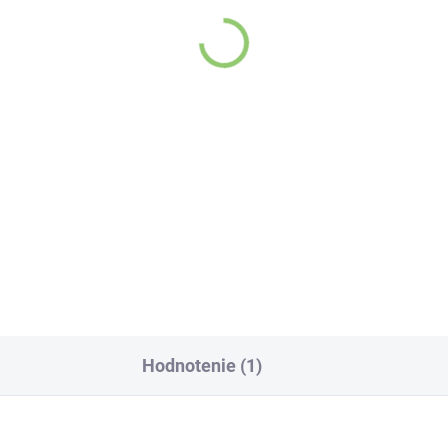
čekový set + BIO
Altevita Moringa
tcha 100g
histamin 140 kapsúl
3,05
€36,31
Do košíka
Do košíka
jový obrad u vás
Výživový doplnok
ma! Darčekový set
MORINGA HISTAMIN
sahuje pomôcky na
zložený z čistých
dičnú prípravu čaju
prírodných ingredienc
tcha: 1x Chasen,1x
– list stromu moringa,
awan,1x Chasaku,
plody šípky, je
Hodnotenie (1)
 100g BIO Matcha
obohatený o silný
rastlinný kvercetín
a extrakt z kurkumy,