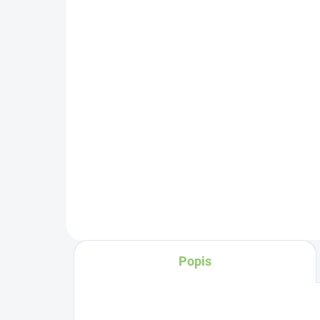
2x BIO MATCHA 100g +
Dar
1x zadarmo
Ma
€34,07
€4
Do košíka
Konzumácia čaju
Ča
Matcha podporuje
do
rovnomerné rozloženie
ob
energie v tele, čím až
o
tra
30 - 40% zrýchľuje
ma
metabolizmus a
Ch
Popis
spomaľuje stárnutie
.
1x
Matcha Tea Vám
umožní udržať