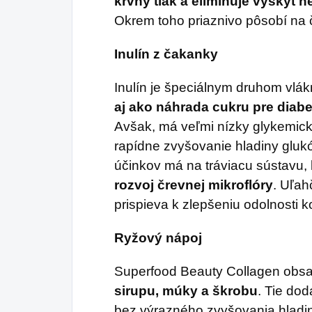
krvný tlak a eliminuje výskyt n
Okrem toho priaznivo pôsobí na 
Inulín z čakanky
Inulín je špeciálnym druhom vlák
aj ako náhrada cukru pre diabe
Avšak, má veľmi nízky glykemick
rapídne zvyšovanie hladiny glukó
účinkov má na tráviacu sústavu
rozvoj črevnej mikroflóry
. Uľah
prispieva k zlepšeniu odolnosti ko
Ryžový nápoj
Superfood Beauty Collagen obs
sirupu, múky a škrobu
. Tie do
bez výrazného zvyšovania hladin