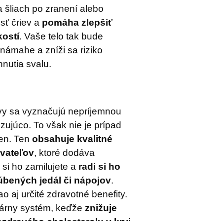
a šliach po zranení alebo
sť čriev a
pomáha zlepšiť
kostí
. Vaše telo tak bude
 námahe a zníži sa riziko
hnutia svalu.
y sa vyznačujú nepríjemnou
zujúco. To však nie je prípad
en. Ten
obsahuje kvalitné
ávateľov
, ktoré dodáva
si ho zamilujete a
radi si ho
úbených jedál či nápojov
.
o aj určité zdravotné benefity.
lárny systém, keďže
znižuje