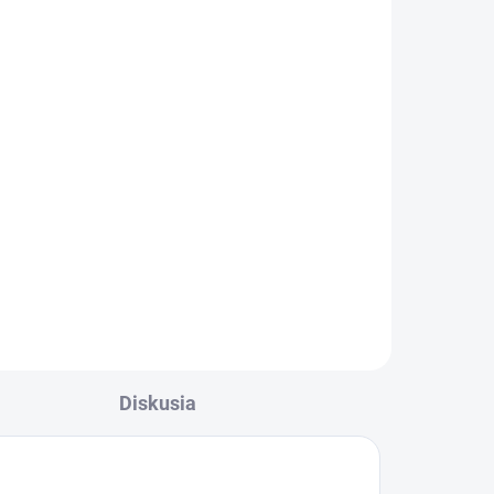
2 + 1 zadarmo Altevita
Reishi Coffee 100g
€29,73
Do košíka
3 balenia za cenu 2
 je
Konzumácia reishi kávy
môže pomôcť
ií
predchádzať niekoľkým
chronickým ochoreniam
(vrátane cukrovky a
Diskusia
Parkinsonovej choroby).