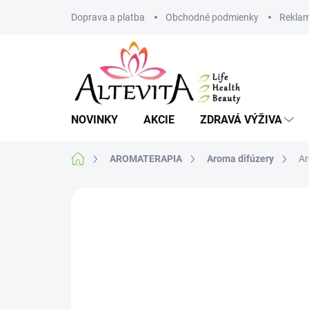
Prejsť
Doprava a platba
Obchodné podmienky
Reklam
na
obsah
NOVINKY
AKCIE
ZDRAVÁ VÝŽIVA
Domov
AROMATERAPIA
Aroma difúzery
Ar
1 hodnotenie
Podrobnosti hodnoteni
AKCIA
VIAC ZA MENEJ