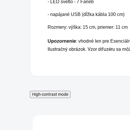
- LED svetlo - 7 Farieb
- napájané USB (dĺžka kábla 100 cm)
Rozmery: výška: 15 cm, priemer: 11 cm
Upozornenie
: vhodné len pre Esenciáln
Ilustračný obrázok. Vzor difuzéru sa môž
High-contrast mode