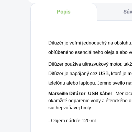
uzo
Popis
Súv
Môž
ka
za
pra
Difuzér je veľmi jednoduchý na obsluhu.
obľúbeného esenciálneho oleja alebo v
Difúzer používa ultrazvukový motor, takž
Difúzer je napájaný cez USB, ktoré je m
telefónu alebo laptopu. Jemné svetlo na
Marseille Difúzor -USB kábel -
Meniace
okamžité odparenie vody a éterického ol
suchej voňavej hmly.
- Objem nádrže 120 ml