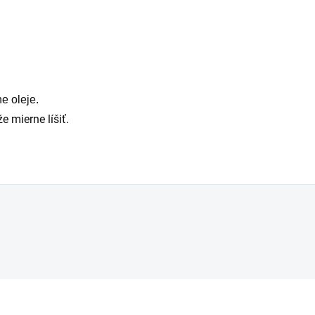
e oleje.
e mierne líšiť.