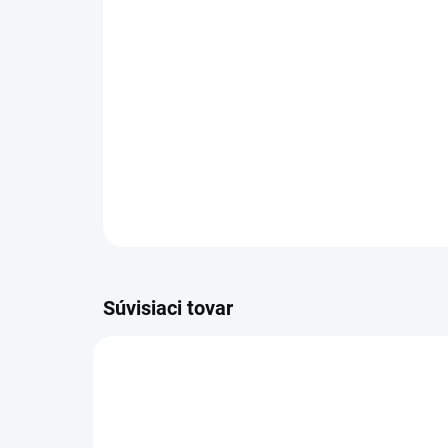
Súvisiaci tovar
VIAC ZA MENEJ
VIAC Z
9541