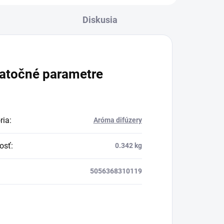
hodnôt približne 10 x
Diskusia
silnejší, než bežný
zelený čaj.
atočné parametre
ria
:
Aróma difúzery
osť
:
0.342 kg
5056368310119