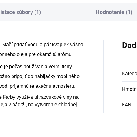
l šťastia“ na konci šnúrky.
isiace súbory (1)
Hodnotenie (1)
ete ich nosiť v aktovke,
belke alebo ich môžete
vesiť v byte, či na
covisku.
Dod
 Stačí pridať vodu a pár kvapiek vášho
onného oleja pre okamžitú arómu.
e je počas používania veľmi tichý.
Kategó
ožno pripojiť do nabíjačky mobilného
vodí príjemnú relaxačnú atmosféru.
Hmotn
 Farby využíva ultrazvukové vlny na
eja v nádrži, na vytvorenie chladnej
EAN
: