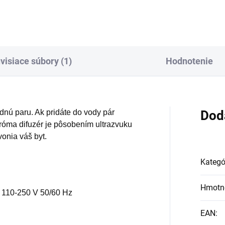
visiace súbory (1)
Hodnotenie
dnú paru. Ak pridáte do vody pár
Dod
aróma difuzér je pôsobením ultrazvuku
vonia váš byt.
Kategó
Hmotn
/ 110-250 V 50/60 Hz
EAN
: