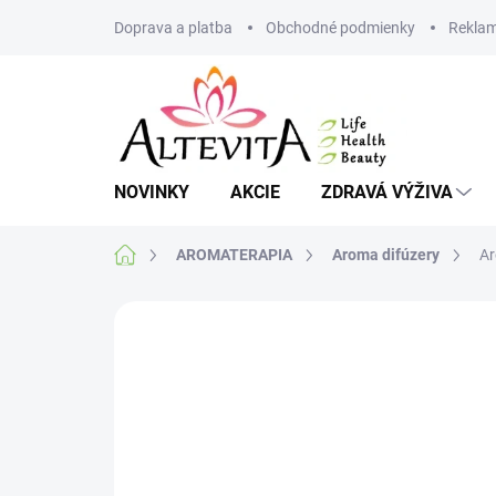
Prejsť
Doprava a platba
Obchodné podmienky
Reklam
na
obsah
NOVINKY
AKCIE
ZDRAVÁ VÝŽIVA
Domov
AROMATERAPIA
Aroma difúzery
Ar
Neohodnotené
Podrobnosti hodnote
AKCIA
VIAC ZA MENEJ