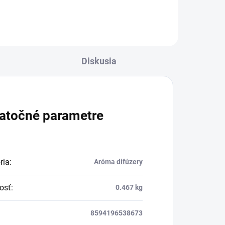
v množstve 80 %. Ako
dobre vieme, pokožku
ovplyvňujú mnohé
Diskusia
faktory, dôsledkom
čoho môže produkcia
kolagénu zanikať. Preto
rad prichádza na
atočné parametre
produkt Verisol, ktorý je
v tomto prípade
skvelým riešením.
ria
:
Aróma difúzery
osť
:
0.467 kg
8594196538673