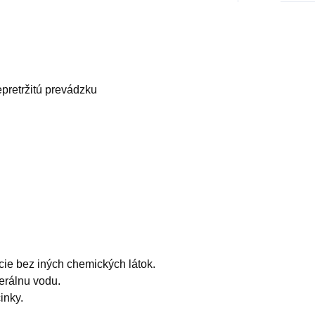
pretržitú prevádzku
cie bez iných chemických látok.
nerálnu vodu.
inky.