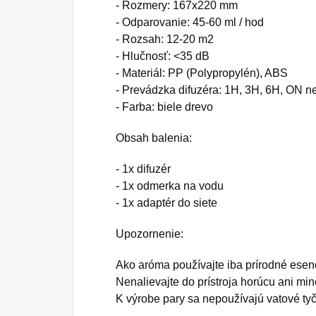
- Rozmery: 167x220 mm
- Odparovanie: 45-60 ml / hod
- Rozsah: 12-20 m2
- Hlučnosť: <35 dB
- Materiál: PP (Polypropylén), ABS
- Prevádzka difuzéra: 1H, 3H, 6H, ON ne
- Farba: biele drevo
Obsah balenia:
- 1x difuzér
- 1x odmerka na vodu
- 1x adaptér do siete
Upozornenie:
Ako aróma používajte iba prírodné esen
Nenalievajte do prístroja horúcu ani mi
K výrobe pary sa nepoužívajú vatové tyč