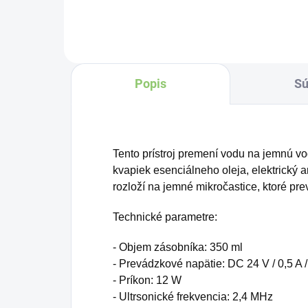
priaznivé vibrácie pre
finančnú stabilitu. Účinok
mincí zvyšuje „nekonečný
uzol šťastia“ na konci šnúrky.
Môžete ich nosiť v aktovke,
Popis
Sú
kabelke alebo ich môžete
zavesiť v byte, či na
pracovisku.
Tento prístroj premení vodu na jemnú vo
kvapiek esenciálneho oleja, elektrický 
rozloží na jemné mikročastice, ktoré pre
Technické parametre:
- Objem zásobníka: 350 ml
- Prevádzkové napätie: DC 24 V / 0,5 A 
- Príkon: 12 W
- Ultrsonické frekvencia: 2,4 MHz