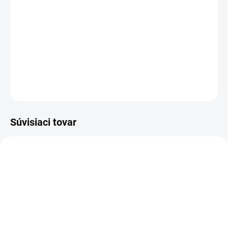
ducha a šírenie vianočnej nálady s našou
fantastickou
Vianočnou Sadou Bômb do
Kúpeľa
Perníkové Mesto
.
DETAILNÉ INFORMÁCIE
OPÝTAŤ SA
STRÁŽIŤ
Súvisiaci tovar
TIP
9563
VIAC ZA MENEJ
SKLADOM