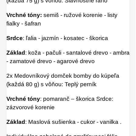
(každá 75 g) s vôňou: Slávnostné ráno
Vrchné tóny:
semiš - ružové korenie - listy
fialky - šafran
Srdce
: ľalia - jazmín - kosatec - škorica
Základ
: koža - pačuli - santalové drevo - ambra
- zamatové drevo - agarové drevo
2x Medovníkový domček bomby do kúpeľa
(každá 80 g) s vôňou: Teplý perník
Vrchné tóny
: pomaranč – škorica Srdce:
zázvorové korenie
Základ
: Maslová sušienka - cukor - vanilka .