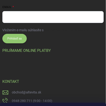
EMAIL
Vložením e-mailu súhlasíte s
podmienkami ochrany osobných údajov
Prihlásiť sa
PRIJÍMAME ONLINE PLATBY
KONTAKT
obchod
@
altevita.sk
0948 280 711 (9:00 - 14:00)