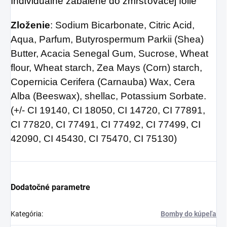
Individuálne zabalené do zmršťovacej fólie
Zloženie
: Sodium Bicarbonate, Citric Acid,
Aqua, Parfum, Butyrospermum Parkii (Shea)
Butter, Acacia Senegal Gum, Sucrose, Wheat
flour, Wheat starch, Zea Mays (Corn) starch,
Copernicia Cerifera (Carnauba) Wax, Cera
Alba (Beeswax), shellac, Potassium Sorbate.
(+/- CI 19140, CI 18050, CI 14720, CI 77891,
CI 77820, CI 77491, CI 77492, CI 77499, CI
42090, CI 45430, CI 75470, CI 75130)
Dodatočné parametre
Kategória
:
Bomby do kúpeľa