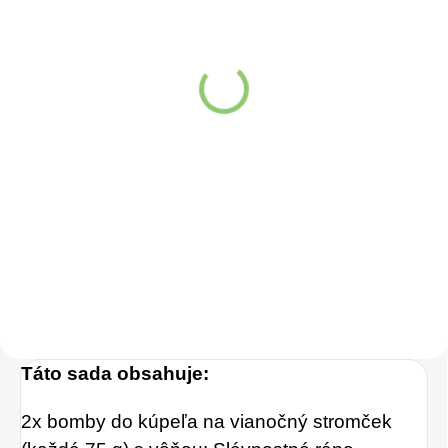
(>5 KS)
Hydro Balance
Watermelon electrolytes
4,7g
€1,07
Do košíka
Hydro Balance
Watermelon
Electrolytes –
Dokonalá
hydratácia
, ktorá
mení pravidlá hry!
Táto sada obsahuje:
2x bomby do kúpeľa na vianočný stromček