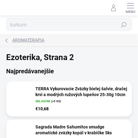
Prejsť
na
obsah
Hľadať
AROMATERAPIA
Ezoterika
, Strana 2
Najpredávanejšie
TERRA Vykurovacie Zväzky bielej šalvie, dračej
krvi a modrých ružových lupeňov 25-30g 10cm
SKLADOM
(>5 KS)
€10,68
Sagrada Madre Sahumitos smudge
aromatické zväzky kopál v krabičke 5ks