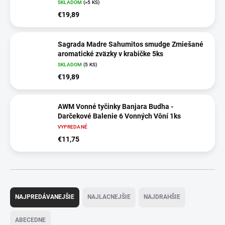
SKLADOM
(>5 KS)
€19,89
Sagrada Madre Sahumitos smudge Zmiešané
aromatické zväzky v krabičke 5ks
SKLADOM
(5 KS)
€19,89
AWM Vonné tyčinky Banjara Budha -
Darčekové Balenie 6 Vonných Vôní 1ks
VYPREDANÉ
€11,75
R
a
NAJPREDÁVANEJŠIE
NAJLACNEJŠIE
NAJDRAHŠIE
d
e
ABECEDNE