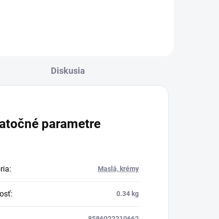
poznali už v starovekom
Egypte.
ži!
Diskusia
atočné parametre
ria
:
Maslá, krémy
osť
:
0.34 kg
8586022210662