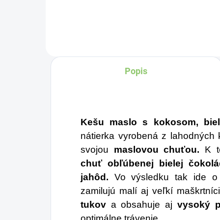
Charlie's Organics. Táto
pr
perlivá voda s prírodnou
fin
maracujovou šťavou je
mi
vyrobená z BIO
uzo
certifikovaných prísad.
Môž
Popis
Je skvelá na zahnanie
ka
za
smädu alebo len ako
pra
osvieženie v týchto
Kešu maslo s kokosom, bie
sparných dňoch.
nátierka vyrobená z lahodných 
svojou
maslovou chuťou.
K 
chuť obľúbenej bielej čokol
jahôd.
Vo výsledku tak ide o 
zamilujú malí aj veľkí maškrtní
tukov
a obsahuje aj
vysoký p
optimálne trávenie.