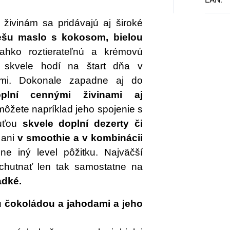
živinám sa pridávajú aj široké
šu maslo s kokosom, bielou
ahko roztierateľnú a krémovú
a skvele hodí na štart dňa v
tami. Dokonale zapadne aj do
oplní cennými živinami aj
ôžete napríklad jeho spojenie s
huťou
skvele doplní dezerty či
 ani
v smoothie a v kombinácii
lne iný level pôžitku. Najväčší
chutnať len tak samostatne na
adké.
 čokoládou a jahodami a jeho