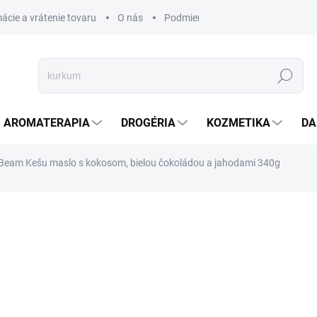
ácie a vrátenie tovaru
O nás
Podmienky ochrany osobných úda
Hľadať
AROMATERAPIA
DROGÉRIA
KOZMETIKA
DA
eam Kešu maslo s kokosom, bielou čokoládou a jahodami 340g
nia
ZNAČKA:
GYMBEAM
€8,20
€6,89 bez DPH
Jednotková
SKLADOM
(5 KS)
cena: