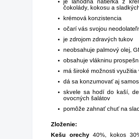
je lahodná nátierka z kré
čokolády, kokosu a sladkýc
krémová konzistencia
očarí vás svojou neodolate
je zdrojom zdravých tukov
neobsahuje palmový olej, 
obsahuje vlákninu prospešn
má široké možnosti využitia
dá sa konzumovať aj samos
skvele sa hodí do kaší, dez
ovocných šalátov
pomôže zahnať chuť na sla
Zloženie:
Kešu orechy
40%, kokos 30%,