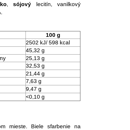
eko
,
sójový
lecitín, vanilkový
.
100 g
2502 kJ/ 598 kcal
45,32 g
iny
25,13 g
32,53 g
21,44 g
7,63 g
9,47 g
<0,10 g
m mieste. Biele sfarbenie na