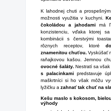
K lahodnej chuti a prospešným 
možnosti využitia v kuchyni.
Ke
čokoládou a jahodami
má ľ
konzistenciu, vďaka ktorej s
kombinácii s čerstvými toas
rôznych receptov, ktoré
d
znamenitou chuťou.
Vyskúšať m
raňajkovou kašou. Jemnou c
ovocné šaláty.
Nestratí sa však
s palacinkami
predstavuje úp
maškrtníci si ho však môžu vy
lyžičku a
zahnať tak chuť na sl
Kešu maslo s kokosom, bielou
výhody