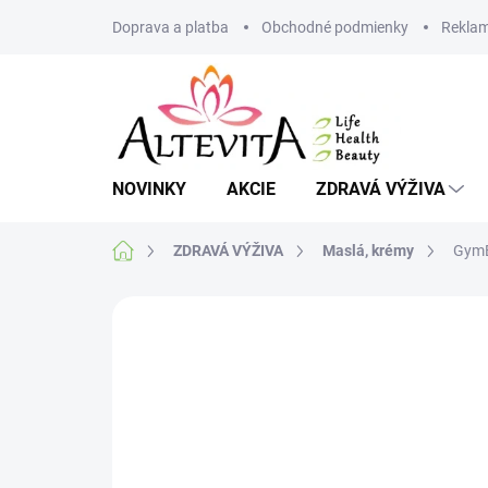
Prejsť
Doprava a platba
Obchodné podmienky
Reklam
na
obsah
NOVINKY
AKCIE
ZDRAVÁ VÝŽIVA
Domov
ZDRAVÁ VÝŽIVA
Maslá, krémy
GymB
Neohodnotené
Podrobnosti hodnote
MAXIMÁLNA ZĽAVA 8%
VIAC ZA MENEJ