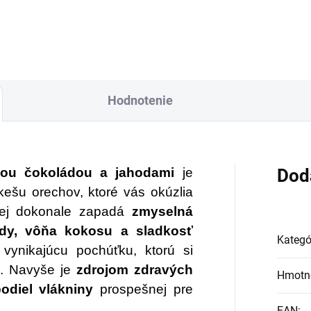
prostatu 500 ml –
iaznivé vibrácie pre
Starajte sa o svoju
ančnú stabilitu. Účinok
ncí zvyšuje „nekonečný
prostatu, ako si zaslú
l šťastia“ na konci šnúrky.
ete ich nosiť v aktovke,
Hodnotenie
belke alebo ich môžete
vesiť v byte, či na
covisku.
lou čokoládou a jahodami
je
Dod
kešu orechov, ktoré vás okúzlia
tej dokonale zapadá
zmyselná
ády, vôňa kokosu a sladkosť
Kategó
vynikajúcu pochúťku, ktorú si
ci. Navyše je
zdrojom zdravých
Hmotn
odiel vlákniny
prospešnej pre
EAN
: