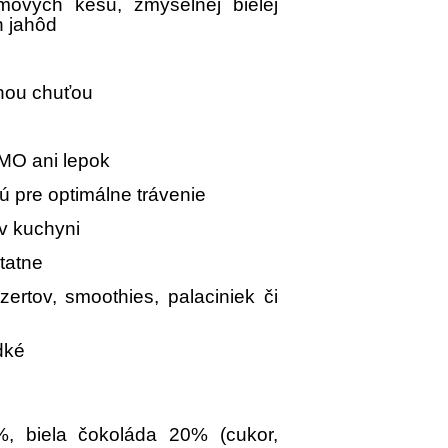
mových kešu, zmyselnej bielej
h jahôd
ľnou chuťou
GMO ani lepok
ú pre optimálne trávenie
 v kuchyni
tatne
ertov, smoothies, palaciniek či
dké
 biela čokoláda 20% (cukor,