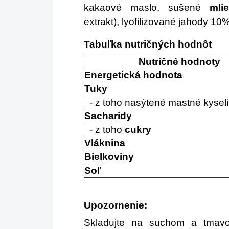
kakaové maslo, sušené
mli
extrakt), lyofilizované jahody 10%
Tabuľka nutričných hodnôt
Nutričné hodnoty
Energetická hodnota
Tuky
- z toho nasýtené mastné kysel
Sacharidy
- z toho
cukry
Vláknina
Bielkoviny
Soľ
Upozornenie:
Skladujte na suchom a tmavo