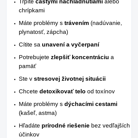
Trpíte
častými nachladnutiami
alebo
chrípkami
Máte problémy s
trávením
(nadúvanie,
plynatosť, zápcha)
Cítite sa
unavení a vyčerpaní
Potrebujete
zlepšiť koncentráciu
a
pamäť
Ste v
stresovej životnej situácii
Chcete
detoxikovať telo
od toxínov
Máte problémy s
dýchacími cestami
(kašeľ, astma)
Hľadáte
prírodné riešenie
bez vedľajších
účinkov