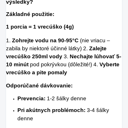
výsledky?
Základné použitie:
1 porcia = 1 vrecúško (4g)
1.
Zohrejte vodu na 90-95°C
(nie vriacu –
zabila by niektoré účinné látky) 2.
Zalejte
vrecúško 250ml vody
3.
Nechajte lúhovať 5-
10 minút
pod pokrývkou (dôležité!) 4.
Vyberte
vrecúško a pite pomaly
Odporúčané dávkovanie:
Prevencia:
1-2 šálky denne
Pri akútnych problémoch:
3-4 šálky
denne