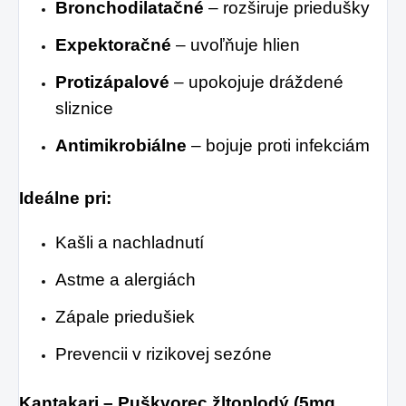
Bronchodilatačné
– rozširuje priedušky
Expektoračné
– uvoľňuje hlien
Protizápalové
– upokojuje dráždené
sliznice
Antimikrobiálne
– bojuje proti infekciám
Ideálne pri:
Kašli a nachladnutí
Astme a alergiách
Zápale priedušiek
Prevencii v rizikovej sezóne
Kantakari – Puškvorec žltoplodý (5mg