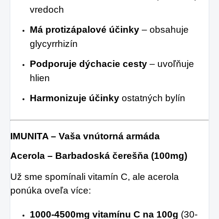
vredoch
Má protizápalové účinky
– obsahuje
glycyrrhizín
Podporuje dýchacie cesty
– uvoľňuje
hlien
Harmonizuje účinky
ostatných bylín
IMUNITA – Vaša vnútorná armáda
Acerola – Barbadoská čerešňa (100mg)
Už sme spomínali vitamín C, ale acerola
ponúka oveľa více:
1000-4500mg vitamínu C na 100g
(30-