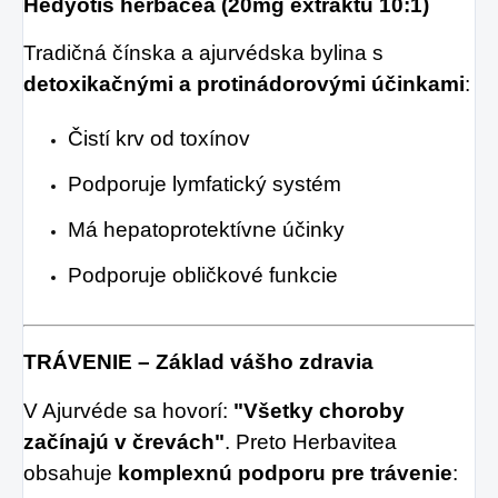
Hedyotis herbacea (20mg extraktu 10:1)
Tradičná čínska a ajurvédska bylina s
detoxikačnými a protinádorovými účinkami
:
Čistí krv od toxínov
Podporuje lymfatický systém
Má hepatoprotektívne účinky
Podporuje obličkové funkcie
TRÁVENIE – Základ vášho zdravia
V Ajurvéde sa hovorí:
"Všetky choroby
začínajú v črevách"
. Preto Herbavitea
obsahuje
komplexnú podporu pre trávenie
: