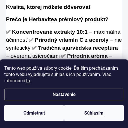
Kvalita, ktorej môžete dôverovať
Prečo je Herbavitea prémiový produkt?
✅
Koncentrované extrakty 10:1
– maximálna
účinnosť ✅
Prírodný vitamín C z aceroly
– nie
syntetický ✅
Tradičná ajurvédska receptúra
– overená tisícročiami ✅
Prírodná aróma
–
žiadne umelé prísady ✅
Presné dávkovanie
–
Tento web používa súbory cookie. Ďalším prechádzaním
každé vrecúško obsahuje rovnaké množstvo
tohto webu vyjadrujete súhlas s ich používaním. Viac
✅
Praktické balenie
– 20 vrecúšok pre 20 dní
informácií
tu
.
(alebo 10 dní pri 2 šálkach denne) ✅
Dlhá
Nastavenie
trvanlivosť
– extrakty sú stabilné a účinné
Čo v Herbavitea NENÁJDETE:
Odmietnuť
Súhlasím
❌ Umelé farbivá ❌ Umelé konzervanty ❌ GMO