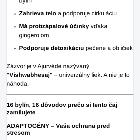
bylín
Zahrieva telo
a podporuje cirkuláciu
Má protizápalové účinky
vďaka
gingerolom
Podporuje detoxikáciu
pečene a obličiek
Zázvor je v Ajurvéde nazývaný
"Vishwabhesaj"
– univerzálny liek. A nie je to
náhoda.
16 bylín, 16 dôvodov prečo si tento čaj
zamilujete
ADAPTOGÉNY – Vaša ochrana pred
stresom