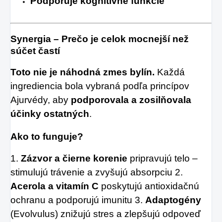
Podporuje kognitívne funkcie
Synergia – Prečo je celok mocnejší než
súčet častí
Toto nie je náhodná zmes bylín.
Každá
ingrediencia bola vybraná podľa princípov
Ajurvédy, aby
podporovala a zosilňovala
účinky ostatných
.
Ako to funguje?
1.
Zázvor a čierne korenie
pripravujú telo –
stimulujú trávenie a zvyšujú absorpciu 2.
Acerola a vitamín C
poskytujú antioxidačnú
ochranu a podporujú imunitu 3.
Adaptogény
(Evolvulus) znižujú stres a zlepšujú odpoveď