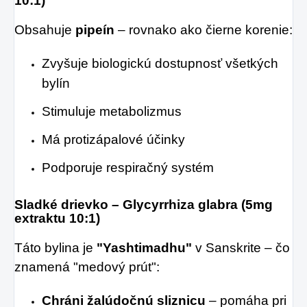
10:1)
Obsahuje
pipeín
– rovnako ako čierne korenie:
Zvyšuje biologickú dostupnosť všetkých
bylín
Stimuluje metabolizmus
Má protizápalové účinky
Podporuje respiračný systém
Sladké drievko – Glycyrrhiza glabra (5mg
extraktu 10:1)
Táto bylina je
"Yashtimadhu"
v Sanskrite – čo
znamená "medový prút":
Chráni žalúdočnú sliznicu
– pomáha pri