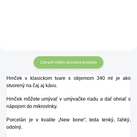
hrnček pre všetkých,
motívom Karma -
ktorí si radi dajú
Mandala v darčekovom
balení.
dobrý čaj, kávu či iný
nápoj z kvalitného
porcelánu. Dekor na
hrnčeka so
zasneženou krajinou
Zobraziť všetky súvisiace produkty
a sobím záprahom
Hrnček v klasickom tvare s objemom 340 ml je ako
so saňami je krásny
stvorený na čaj aj kávu.
ozdobný prvok.
Pripomína tú pravú
Hrnček môžete umývať v umývačke riadu a dať ohriať s
nápojom do mikrovlnky.
zimnú atmosféru aj
očakávané zimné
Porcelán je v kvalite „New bone“, teda tenký, ľahký,
odolný.
radovánky.