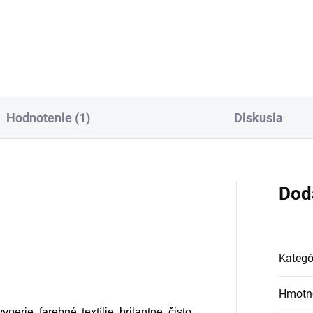
Hodnotenie (1)
Diskusia
Dod
Kategó
Hmotn
perie farebné textílie brilantne čisto.