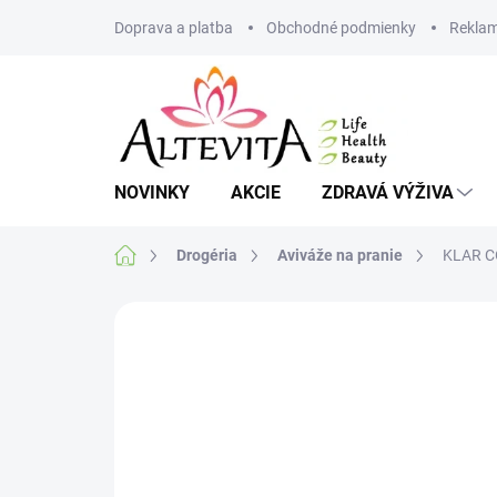
Prejsť
Doprava a platba
Obchodné podmienky
Reklam
na
obsah
NOVINKY
AKCIE
ZDRAVÁ VÝŽIVA
Domov
Drogéria
Aviváže na pranie
KLAR CO
1 hodnotenie
Podrobnosti hodnoteni
AKCIA
VIAC ZA MENEJ