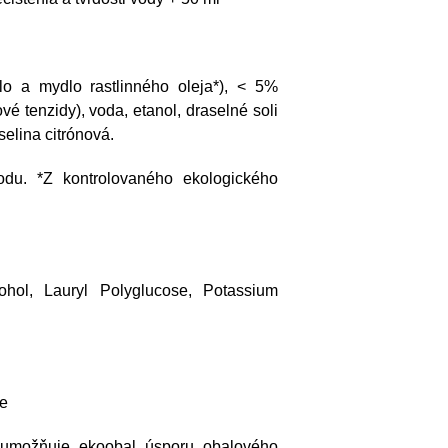
o a mydlo rastlinného oleja*), < 5%
vé tenzidy), voda, etanol, draselné soli
selina citrónová.
odu. *Z kontrolovaného ekologického
ohol, Lauryl Polyglucose, Potassium
ie
u umožňuje ekoobal úsporu obalového