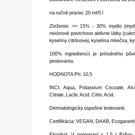
na ručné pranie: 20 ml/5 l
Zloženie: >= 15% - 30% mydlo (mydl
neiónové povrchovo aktívne látky (cukro
kyseliny citrónovej, kyselina mliečna, ky
100% ingrediencií je prírodného pôv
pestovania.
HODNOTA Ph: 10,5
INCI: Aqua, Potassium Cocoate, Alc
Citrate, Lactic Acid, Citric Acid.
Dermatologicky úspešne testované.
Certifikácia: VEGAN, DAAB, Ecogarant
Ekoobal: V porovnaní s 1,5 l fľašo