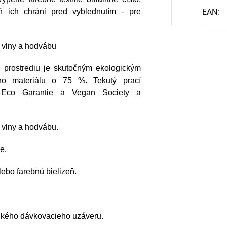
ň ich chráni pred vyblednutím - pre
EAN
:
m vlny a hodvábu
u prostrediu je skutočným ekologickým
ho materiálu o 75 %. Tekutý prací
B, Eco Garantie a Vegan Society a
 vlny a hodvábu.
e.
ebo farebnú bielizeň.
ckého dávkovacieho uzáveru.