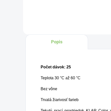
Do košíka
Popis
Počet dávok: 25
Teplota 30 °C až 60 °C
Bez vône
Trvalá žiarivosť farieb
Tekutý prací prostriedok KLAR Color vy