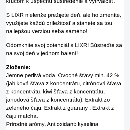
kľúčom k úspechu sústredenie a vytrvalosť.
S LIXR nielenže prežijete deň, ale ho zmeníte,
využijete každú príležitosť a stanete sa tou
najlepšou verziou seba samého!
Odomknite svoj potenciál s LIXR! Sústreďte sa
na svoj deň v jednom balení!
Zloženie:
Jemne perlivá voda, Ovocné šťavy min. 42 %
(jablková šťava z koncentrátu, citrónová šťava
z koncentrátu, kiwi šťava z koncentrátu,
jahodová šťava z koncentrátu), Extrakt zo
zeleného čaju, Extrakt z guarany , Extrakt z
čaju matcha,
Prírodné arómy, Antioxidant: kyselina