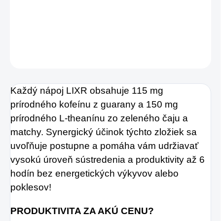
hektického každodenného života.
DETAILNÉ INFORMÁCIE
OPÝTAŤ SA
STRÁŽIŤ
Každý nápoj LIXR obsahuje 115 mg
prírodného kofeínu z guarany a 150 mg
prírodného L-theanínu zo zeleného čaju a
matchy. Synergický účinok týchto zložiek sa
uvoľňuje postupne a pomáha vám udržiavať
vysokú úroveň sústredenia a produktivity až 6
hodín bez energetických výkyvov alebo
poklesov!
PRODUKTIVITA ZA AKÚ CENU?