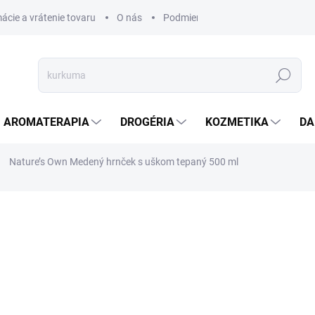
ácie a vrátenie tovaru
O nás
Podmienky ochrany osobných úda
Hľadať
AROMATERAPIA
DROGÉRIA
KOZMETIKA
DA
Nature’s Own Medený hrnček s uškom tepaný 500 ml
a
ZNAČKA:
NATURE'S OWN
€17,60
€14,31 bez DPH
Jednotková
VYPREDANÉ
cena: