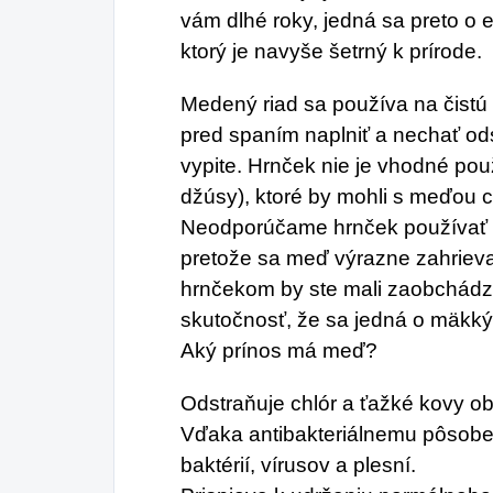
vám dlhé roky, jedná sa preto o 
ktorý je navyše šetrný k prírode.
Medený riad sa používa na čistú 
pred spaním naplniť a nechať od
vypite. Hrnček nie je vhodné pou
džúsy), ktoré by mohli s meďou 
Neodporúčame hrnček používať a
pretože sa meď výrazne zahrieva 
hrnčekom by ste mali zaobchádz
skutočnosť, že sa jedná o mäkký
Aký prínos má meď?
Odstraňuje chlór a ťažké kovy ob
Vďaka antibakteriálnemu pôsobe
baktérií, vírusov a plesní.