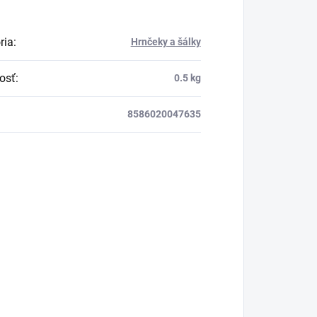
ria
:
Hrnčeky a šálky
osť
:
0.5 kg
8586020047635