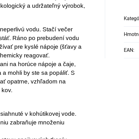
ekologický a udržateľný výrobok,
Kategó
neperlivú vodu. Stačí večer
Hmotn
stáť. Ráno po prebudení vodu
žívať pre kyslé nápoje (šťavy a
EAN
:
chemicky reagovať.
ni na horúce nápoje a čaje,
a mohli by ste sa popáliť. S
ať opatrne, vzhľadom na
 kov.
siahnuté v kohútikovej vode.
niu zabraňuje množeniu