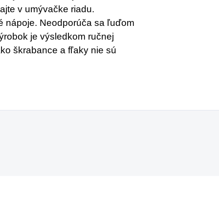
ajte v umývačke riadu.
slé nápoje. Neodporúča sa ľuďom
ýrobok je výsledkom ručnej
ko škrabance a fľaky nie sú
ŽSTEVNÁ ZĽAVA
MNOŽSTEVNÁ ZĽAVA