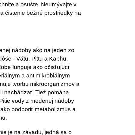
chnite a osušte. Neumývajte v
a čistenie bežné prostriedky na
enej nádoby ako na jeden zo
dóše - Vátu, Pittu a Kaphu.
be funguje ako očisťujúci
eriálnym a antimikrobiálnym
minuje tvorbu mikroorganizmov a
hli nachádzať. Tiež pomáha
Pitie vody z medenej nádoby
, ako podporiť metabolizmus a
mu.
ie je na závadu, jedná sa o