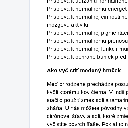
Prispieva k udržaniu normálneho 
Prispieva k normálnemu energet
Prispieva k normálnej činnosti ne
mozgovú aktivitu.
Prispieva k normálnej pigmentáci
Prispieva k normálnemu prenosu 
Prispieva k normálnej funkcii im
Prispieva k ochrane buniek pred
Ako vyčistiť medený hrnček
Meď prirodzene prechádza post
kvôli ktorému kov čierna. V Indii
stačilo použiť zmes soli a tamari
zháňa. U nás môžete pôvodný v
citrónovej šťavy a soli, ktoré z
vyčistíte povrch fľaše. Pokiaľ to n