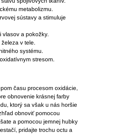
stavu spojivových tkanív.
ickému metabolizmu.
rvovej sústavy a stimuluje
i vlasov a pokožky.
železa v tele.
unitného systému.
 oxidatívnym stresom.
upom času procesom oxidácie,
 pre obnovenie krásnej farby
ndu, ktorý sa však u nás horšie
zhľad obnoviť pomocou
miešate a pomocou jemnej hubky
estačí, pridajte trochu octu a