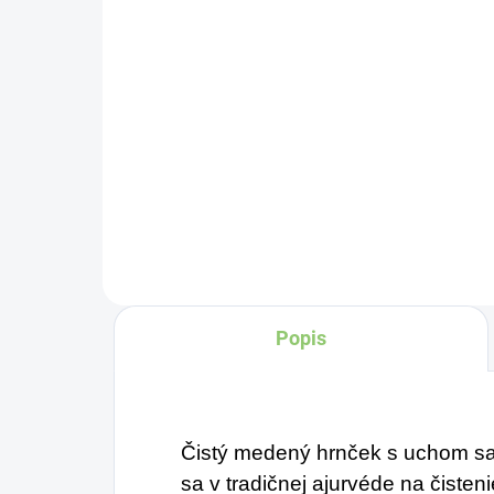
recyklovaného papiera
€4
1ks
€0,89
Do košíka
Čí
č
sym
zdr
pr
fin
mi
Popis
uzo
Môž
ka
za
Čistý medený hrnček s uchom sa 
pra
sa v tradičnej ajurvéde na čiste