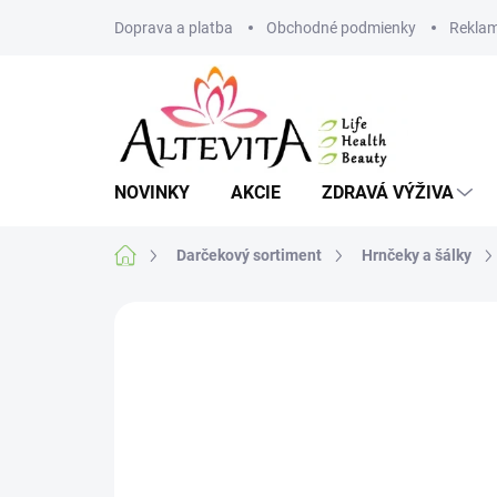
Prejsť
Doprava a platba
Obchodné podmienky
Reklam
na
obsah
NOVINKY
AKCIE
ZDRAVÁ VÝŽIVA
Domov
Darčekový sortiment
Hrnčeky a šálky
2 hodnotenia
Podrobnosti hodnoteni
VIAC ZA MENEJ