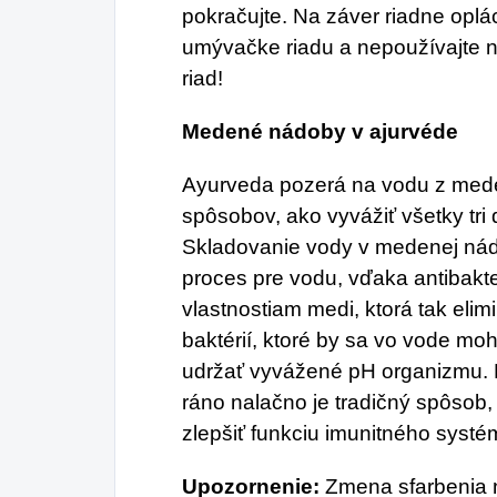
pokračujte. Na záver riadne oplá
umývačke riadu a nepoužívajte n
riad!
Medené nádoby v ajurvéde
Ayurveda pozerá na vodu z med
spôsobov, ako vyvážiť všetky tri 
Skladovanie vody v medenej nádo
proces pre vodu, vďaka antibakt
vlastnostiam medi, ktorá tak eli
baktérií, ktoré by sa vo vode mo
udržať vyvážené pH organizmu. 
ráno nalačno je tradičný spôsob
zlepšiť funkciu imunitného systé
Upozornenie:
Zmena sfarbenia n