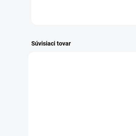
Súvisiaci tovar
VIAC ZA MENEJ
VIAC Z
9541
SKLADOM
(>5 KS)
Zá
Altevita Guličkové pero z
čí