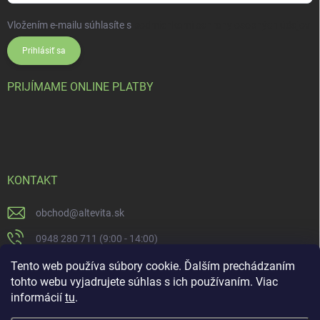
Vložením e-mailu súhlasíte s
podmienkami ochrany osobných údajov
Prihlásiť sa
PRIJÍMAME ONLINE PLATBY
KONTAKT
obchod
@
altevita.sk
0948 280 711 (9:00 - 14:00)
Altevita.sk
Tento web používa súbory cookie. Ďalším prechádzaním
tohto webu vyjadrujete súhlas s ich používaním. Viac
altevita
informácií
tu
.