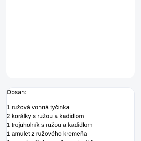
prosperita a pokoj. Táto sada kombinuje
kvetinové a živicové vône so symbolickými
prvkami, vďaka čomu je vhodná na chvíle
relaxácie, starostlivosti o seba a na vytvorenie
teplej, harmonickej atmosféry.
DETAILNÉ INFORMÁCIE
OPÝTAŤ SA
STRÁŽIŤ
Obsah:
1 ružová vonná tyčinka
2 korálky s ružou a kadidlom
1 trojuholník s ružou a kadidlom
1 amulet z ružového kremeňa