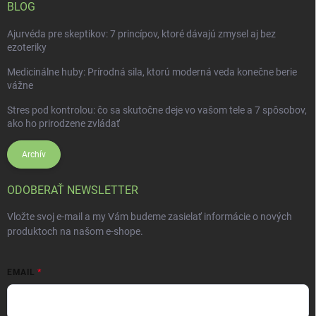
BLOG
Ajurvéda pre skeptikov: 7 princípov, ktoré dávajú zmysel aj bez
ezoteriky
Medicinálne huby: Prírodná sila, ktorú moderná veda konečne berie
vážne
Stres pod kontrolou: čo sa skutočne deje vo vašom tele a 7 spôsobov,
ako ho prirodzene zvládať
Archív
ODOBERAŤ NEWSLETTER
Vložte svoj e-mail a my Vám budeme zasielať informácie o nových
produktoch na našom e-shope.
EMAIL