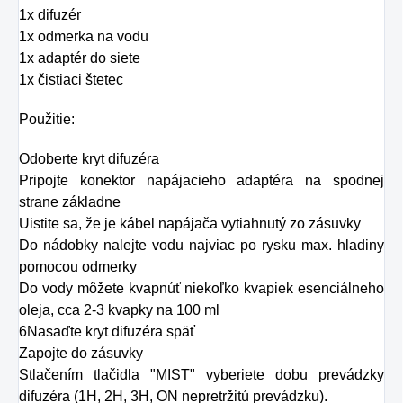
1x difuzér
1x odmerka na vodu
1x adaptér do siete
1x čistiaci štetec
Použitie:
Odoberte kryt difuzéra
Pripojte konektor napájacieho adaptéra na spodnej
strane základne
Uistite sa, že je kábel napájača vytiahnutý zo zásuvky
Do nádobky nalejte vodu najviac po rysku max. hladiny
pomocou odmerky
Do vody môžete kvapnúť niekoľko kvapiek esenciálneho
oleja, cca 2-3 kvapky na 100 ml
6Nasaďte kryt difuzéra späť
Zapojte do zásuvky
Stlačením tlačidla "MIST" vyberiete dobu prevádzky
difuzéra (1H, 2H, 3H, ON nepretržitú prevádzku).