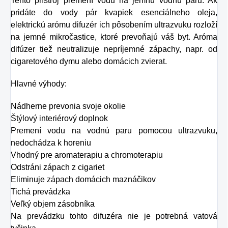
Tento prístroj premení vodu na jemnú vodnú paru. Ak
kabelke alebo ich môžete
pridáte do vody pár kvapiek esenciálneho oleja,
zavesiť v byte, či na
elektrickú arómu difuzér ich pôsobením ultrazvuku rozloží
pracovisku.
na jemné mikročastice, ktoré prevoňajú váš byt. Aróma
difúzer tiež neutralizuje nepríjemné zápachy, napr. od
cigaretového dymu alebo domácich zvierat.
Hlavné výhody:
Nádherne prevonia svoje okolie
Štýlový interiérový doplnok
Premení vodu na vodnú paru pomocou ultrazvuku,
nedochádza k horeniu
Vhodný pre aromaterapiu a chromoterapiu
Odstráni zápach z cigariet
Eliminuje zápach domácich maznáčikov
Tichá prevádzka
Veľký objem zásobníka
Na prevádzku tohto difuzéra nie je potrebná vatová