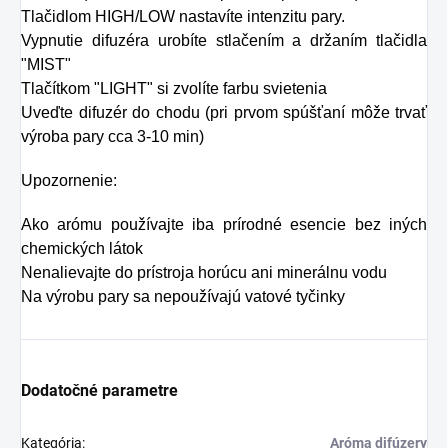
Tlačidlom HIGH/LOW nastavíte intenzitu pary.
Vypnutie difuzéra urobíte stlačením a držaním tlačidla
"MIST"
Tlačítkom "LIGHT" si zvolíte farbu svietenia
Uveďte difuzér do chodu (pri prvom spúšťaní môže trvať
výroba pary cca 3-10 min)
Upozornenie:
Ako arómu používajte iba prírodné esencie bez iných
chemických látok
Nenalievajte do prístroja horúcu ani minerálnu vodu
Na výrobu pary sa nepoužívajú vatové tyčinky
Dodatočné parametre
Kategória
:
Aróma difúzery