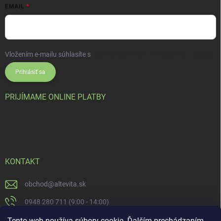
EMAIL
Vložením e-mailu súhlasíte s
podmienkami ochrany osobných údajov
Prihlásiť sa
PRIJÍMAME ONLINE PLATBY
KONTAKT
obchod
@
altevita.sk
0948 280 711 (9:00 - 14:00)
Altevita.sk
Tento web používa súbory cookie. Ďalším prechádzaním