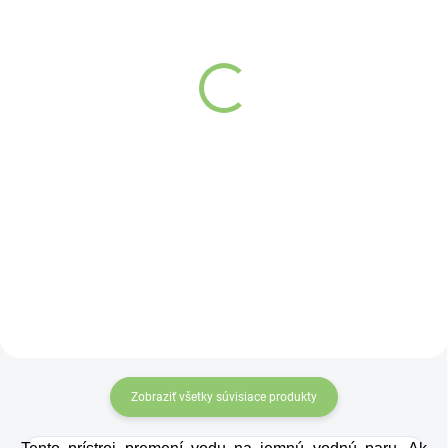
(>5 KS)
Závesný talizman – 3
Altevita Guličkové pero z
čínske mince 1 kus
recyklovaného papiera
€4,37
1ks
€0,89
Detail
Do košíka
Čínske mince
zviazané
červenou šnúrkou
symbolizujú
nevyčerpateľný zdroj
príjmov a vytvárajú
priaznivé vibrácie pre
finančnú stabilitu. Účinok
mincí zvyšuje
„nekonečný uzol šťastia“
na konci šnúrky. Môžete
Zobraziť všetky súvisiace produkty
ich nosiť v aktovke,