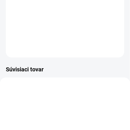
prevonia miestnosti a dokáže zlepšiť náladu. Aróma
difúzery sú vhodné pre aromaterapiu, chromoterapiu,
vzhľadom na svoj dizajn sú aj štýlovým interiérovým
doplnkom.
DETAILNÉ INFORMÁCIE
OPÝTAŤ SA
STRÁŽIŤ
Súvisiaci tovar
VIAC ZA MENEJ
VIAC ZA MENEJ
9541
9122
SKLADOM
VYPREDANÉ