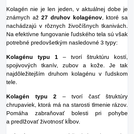
Kolagén nie je len jeden, v aktuálnej dobe je
známych až
27 druhov kolagénov
, ktoré sa
nachádzajú v rôznych živočíšnych tkanivách.
Na efektívne fungovanie ľudského tela sú však
potrebné predovšetkým nasledovné 3 typy:
Kolagénu typu 1
– tvorí štruktúru kostí,
spojivových tkanív, zubov a kože. Je tak
najdôležitejším druhom kolagénu v ľudskom
tele.
Kolagén typu 2
– tvorí časť štruktúry
chrupaviek, ktorá má na starosti tlmenie rázov.
Pomáha zabraňovať bolesti pri pohybe
a predlžovať životnosť kĺbov.