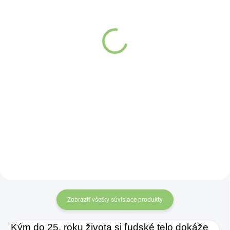
Altevita Collagen
Water & Shake Bottle
Peptides Pure Premium
€1,66
8g
Do košíka
€1,07
Do košíka
Praktická fľaša v
objeme 500ml
Kolagén sa považuje
vhodná na
miešanie
za hlavnú zložku
a šejkovanie
pokožky. Tvorí ju,
nápojov
.
dokonca, až
v množstve 80 %.
Ako dobre vieme,
pokožku ovplyvňujú
Zobraziť všetky súvisiace produkty
mnohé faktory,
dôsledkom čoho
Kým do 25. roku života si ľudské telo dokáže