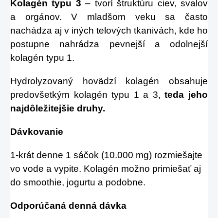
Kolagén typu 3
– tvorí štruktúru ciev, svalov
a orgánov. V mladšom veku sa často
nachádza aj v iných telových tkanivách, kde ho
postupne nahrádza pevnejší a odolnejší
kolagén typu 1.
Hydrolyzovaný hovädzí kolagén obsahuje
predovšetkým kolagén typu 1 a 3,
teda jeho
najdôležitejšie druhy.
Dávkovanie
1-krát denne 1 sáčok (10.000 mg) rozmiešajte
vo vode a vypite. Kolagén možno
primiešať aj
do smoothie, jogurtu a podobne.
Odporúčaná denná dávka