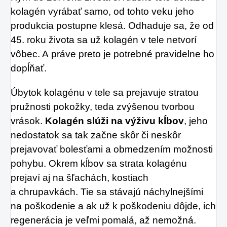
môže produkcia
kolagén vyrábať samo, od tohto veku jeho
kolagénu zanikať.
produkcia postupne klesá. Odhaduje sa, že od
Preto rad prichádza
45. roku života sa už kolagén v tele netvorí
na produkt Verisol,
vôbec. A práve preto je potrebné pravidelne ho
dopĺňať.
ktorý je v tomto
prípade skvelým
Úbytok kolagénu v tele sa prejavuje stratou
riešením.
pružnosti pokožky, teda zvýšenou tvorbou
vrások.
Kolagén slúži na výživu kĺbov
, jeho
nedostatok sa tak začne skôr či neskôr
prejavovať bolesťami a obmedzením možnosti
pohybu. Okrem kĺbov sa strata kolagénu
prejaví aj na šľachách, kostiach
a chrupavkách. Tie sa stávajú náchylnejšími
na poškodenie a ak už k poškodeniu dôjde, ich
regenerácia je veľmi pomalá, až nemožná.