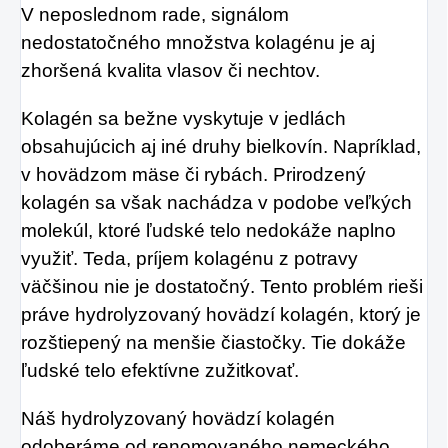
V neposlednom rade, signálom
nedostatočného množstva kolagénu je aj
zhoršená kvalita vlasov či nechtov.
Kolagén sa bežne vyskytuje v jedlách
obsahujúcich aj iné druhy bielkovín. Napríklad,
v hovädzom mäse či rybách. Prirodzený
kolagén sa však nachádza v podobe veľkých
molekúl, ktoré ľudské telo nedokáže naplno
využiť. Teda, príjem kolagénu z potravy
väčšinou nie je dostatočný. Tento problém rieši
práve hydrolyzovaný hovädzí kolagén, ktorý je
rozštiepený na menšie čiastočky. Tie dokáže
ľudské telo efektívne zužitkovať.
Náš hydrolyzovaný hovädzí kolagén
odoberáme od renomovaného nemeckého