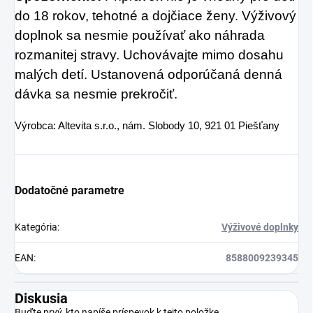
do 18 rokov, tehotné a dojčiace ženy.
Výživový
doplnok sa nesmie používať ako náhrada
rozmanitej stravy. Uchovávajte mimo
dosahu
malých detí. Ustanovená odporúčaná denná
dávka sa nesmie prekročiť.
Výrobca: Altevita s.r.o., nám. Slobody 10, 921 01 Piešťany
Dodatočné parametre
Kategória
:
Výživové doplnky
EAN
:
8588009239345
Diskusia
Buďte prvý, kto napíše príspevok k tejto položke.