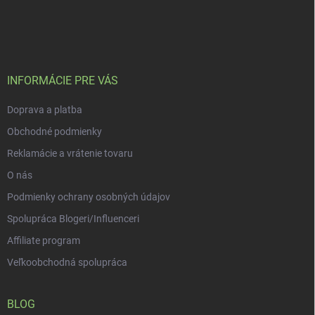
Z
á
p
ä
t
i
INFORMÁCIE PRE VÁS
e
Doprava a platba
Obchodné podmienky
Reklamácie a vrátenie tovaru
O nás
Podmienky ochrany osobných údajov
Spolupráca Blogeri/Influenceri
Affiliate program
Veľkoobchodná spolupráca
BLOG