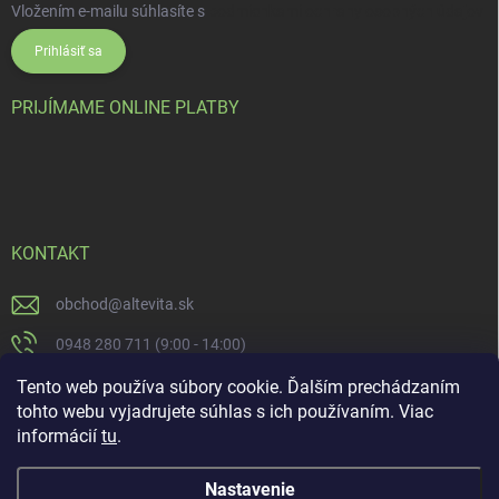
Vložením e-mailu súhlasíte s
podmienkami ochrany osobných údajov
Prihlásiť sa
PRIJÍMAME ONLINE PLATBY
KONTAKT
obchod
@
altevita.sk
0948 280 711 (9:00 - 14:00)
Altevita.sk
Tento web používa súbory cookie. Ďalším prechádzaním
tohto webu vyjadrujete súhlas s ich používaním. Viac
altevita
informácií
tu
.
Nastavenie