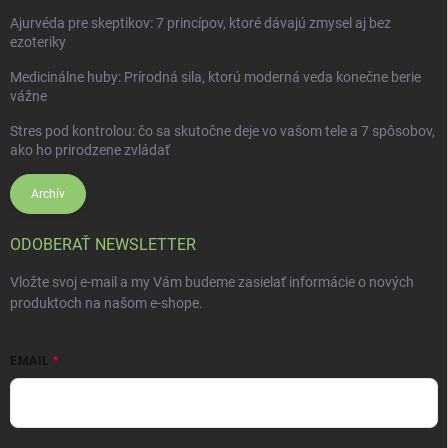
Ajurvéda pre skeptikov: 7 princípov, ktoré dávajú zmysel aj bez
ezoteriky
Medicinálne huby: Prírodná sila, ktorú moderná veda konečne berie
vážne
Stres pod kontrolou: čo sa skutočne deje vo vašom tele a 7 spôsobov,
ako ho prirodzene zvládať
Archív
ODOBERAŤ NEWSLETTER
Vložte svoj e-mail a my Vám budeme zasielať informácie o nových
produktoch na našom e-shope.
EMAIL