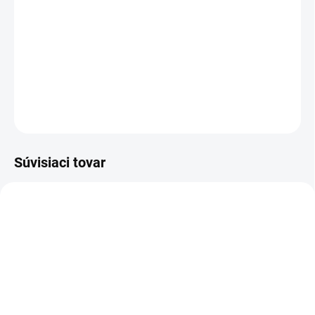
v ľudskom tele.
Tvorí významnú úlohu
v rámci chrupaviek, kostí, kĺbov, kože,
svalov,
ale aj mnohých ďalších orgánov.
DETAILNÉ INFORMÁCIE
OPÝTAŤ SA
STRÁŽIŤ
Súvisiaci tovar
VIAC ZA MENEJ
VIAC ZA MENEJ
5267
FL01
SKLADOM
SKLADOM
(>5 KS)
(>5 KS)