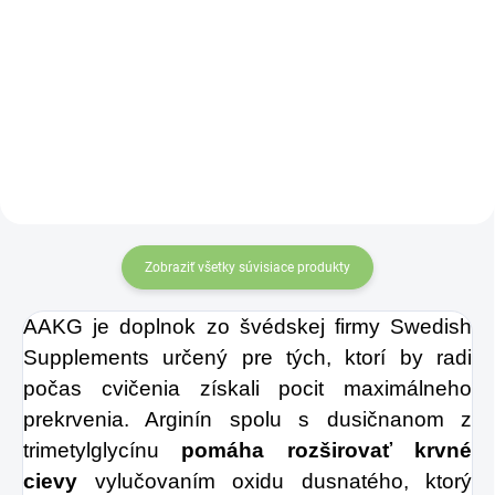
100% arašidový
Čo sa stane, keď
krém
. Vyrobené z
ponoríme
arašidov prvotriednej
lyofilizované maliny
kvality, ktorých
do bohatej tmavej
výberom sme strávili
čokolády?
Spadne
niekoľko mesiacov.
ti čeľusť. Obrazne
Výsledkom je
povedané, dúfame!
produkt
krémovej
Mať pusu otvorenú
Zobraziť všetky súvisiace produkty
konzistencie
,
dlho sa síce
neobsahujúci žiadne
AAKG je doplnok zo švédskej firmy Swedish
nepristane, ale s
konzervanty, farbivá
Supplements určený pre tých, ktorí by radi
touto dobrôtkou po
počas cvičenia získali pocit maximálneho
a iné prímesi. Ide
ruke budeš mať
prekrvenia. Arginín spolu s dusičnanom z
teda o čisto prírodný
naozaj problémy ju
trimetylglycínu
pomáha rozširovať krvné
produkt s vysokým
zavrieť a prestať
cievy
vylučovaním oxidu dusnatého, ktorý
obsahom bielkovín,