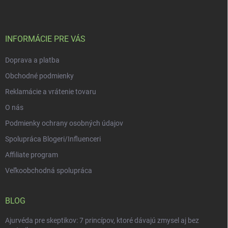
p
ä
t
i
INFORMÁCIE PRE VÁS
e
Doprava a platba
Obchodné podmienky
Reklamácie a vrátenie tovaru
O nás
Podmienky ochrany osobných údajov
Spolupráca Blogeri/Influenceri
Affiliate program
Veľkoobchodná spolupráca
BLOG
Ajurvéda pre skeptikov: 7 princípov, ktoré dávajú zmysel aj bez