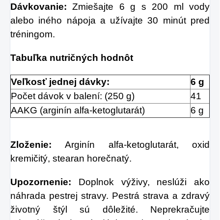
Dávkovanie:
Zmiešajte 6 g s 200 ml vody
alebo iného nápoja a užívajte 30 minút pred
tréningom.
Tabuľka nutričných hodnôt
Veľkosť jednej dávky:
6 g
Počet dávok v balení: (250 g)
41
AAKG (arginín alfa-ketoglutarát)
6 g
Zloženie:
Arginín alfa-ketoglutarát, oxid
kremičitý, stearan horečnatý.
Upozornenie:
Doplnok výživy, neslúži ako
náhrada pestrej stravy. Pestrá strava a zdravý
životný štýl sú dôležité. Neprekračujte