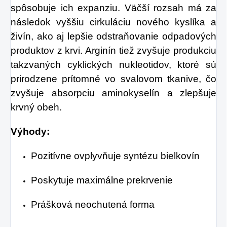
slintať.
Mrazom
spôsobuje ich expanziu. Väčší rozsah má za
zdravých tukov a
sušené maliny
následok vyššiu cirkuláciu nového kyslíka a
vlákniny, ktorá by vo
obalené v horkej
živín, ako aj lepšie odstraňovanie odpadových
vašom jedálničku
produktov z krvi. Arginín tiež zvyšuje produkciu
čokoláde
rozhodne nemala
takzvaných cyklických nukleotidov, ktoré sú
prvotriednej kvality
chýbať.
prirodzene prítomné vo svalovom tkanive, čo
ti prinesú dokonalý
zvyšuje absorpciu aminokyselín a zlepšuje
kontrast chutí a
krvný obeh.
pritom tak
harmonický zážitok!
Výhody:
Pozitívne ovplyvňuje syntézu bielkovín
Poskytuje maximálne prekrvenie
Prášková neochutená forma