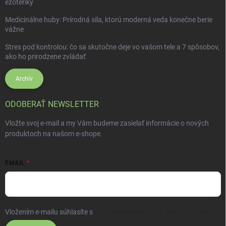
ezoteriky
Medicinálne huby: Prírodná sila, ktorú moderná veda konečne berie
vážne
Stres pod kontrolou: čo sa skutočne deje vo vašom tele a 7 spôsobov,
ako ho prirodzene zvládať
Archív
ODOBERAŤ NEWSLETTER
Vložte svoj e-mail a my Vám budeme zasielať informácie o nových
produktoch na našom e-shope.
EMAIL
Vložením e-mailu súhlasíte s
podmienkami ochrany osobných údajov