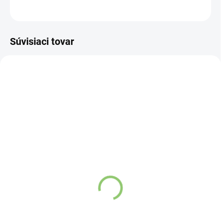
OPÝTAŤ SA
STRÁŽIŤ
Súvisiaci tovar
VIAC ZA MENEJ
VIAC ZA MENEJ
19429
19428
SKLADOM
VYPREDANÉ
(4 KS)
BIG BOY® Maliny v
BIG BOY® Arašidový
horkej čokoláde by
krém 1000g
@kamilasikol 160g
€11,78
€13,16
Do košíka
Detail