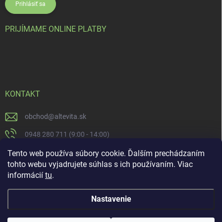
Prihlásiť sa
PRIJÍMAME ONLINE PLATBY
KONTAKT
obchod
@
altevita.sk
0948 280 711 (9:00 - 14:00)
Altevita.sk
Tento web používa súbory cookie. Ďalším prechádzaním
tohto webu vyjadrujete súhlas s ich používaním. Viac
altevita
informácií
tu
.
Nastavenie
Copyright 2026
Altevita.sk - life - health - beauty
. Všetky práva vyhradené.