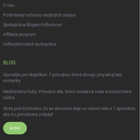
O nás
Podmienky ochrany osobných údajov
Spolupráca Blogeri/Influenceri
Affiliate program
Veľkoobchodná spolupráca
BLOG
Ajurvéda pre skeptikov: 7 princípov, ktoré dávajú zmysel aj bez
ezoteriky
Medicinálne huby: Prírodná sila, ktorú moderná veda konečne berie
vážne
Stres pod kontrolou: čo sa skutočne deje vo vašom tele a 7 spôsobov,
ako ho prirodzene zvládať
Archív