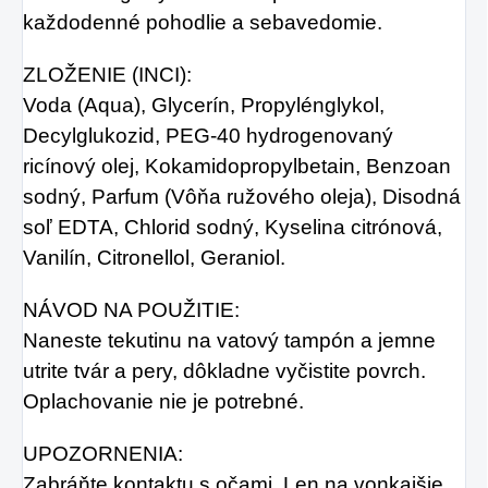
každodenné pohodlie a sebavedomie.
ZLOŽENIE (INCI):
Voda (Aqua), Glycerín, Propylénglykol,
Decylglukozid, PEG-40 hydrogenovaný
ricínový olej, Kokamidopropylbetain, Benzoan
sodný, Parfum (Vôňa ružového oleja), Disodná
soľ EDTA, Chlorid sodný, Kyselina citrónová,
Vanilín, Citronellol, Geraniol.
NÁVOD NA POUŽITIE:
Naneste tekutinu na vatový tampón a jemne
utrite tvár a pery, dôkladne vyčistite povrch.
Oplachovanie nie je potrebné.
UPOZORNENIA:
Zabráňte kontaktu s očami. Len na vonkajšie