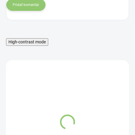
Pridať komentár
High-contrast mode
MNOŽSTEVNÁ ZĽAVA
PATANJALI Krém proti
vráskam 50g