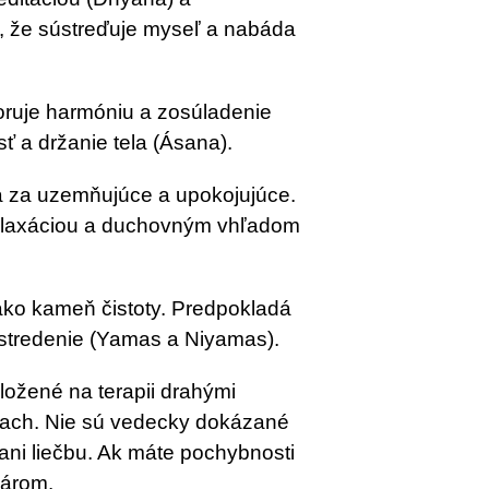
, že sústreďuje myseľ a nabáda
oruje harmóniu a zosúladenie
ť a držanie tela (Ásana).
 za uzemňujúce a upokojujúce.
relaxáciou a duchovným vhľadom
ako kameň čistoty. Predpokladá
stredenie (Yamas a Niyamas).
ložené na terapii drahými
ach. Nie sú vedecky dokázané
ni liečbu. Ak máte pochybnosti
károm.