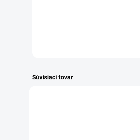
Súvisiaci tovar
VIAC ZA MENEJ
MAXIM
7688
VIAC Z