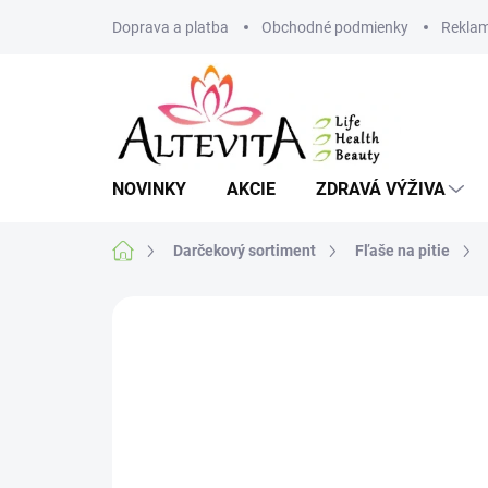
Prejsť
Doprava a platba
Obchodné podmienky
Reklam
na
obsah
NOVINKY
AKCIE
ZDRAVÁ VÝŽIVA
Domov
Darčekový sortiment
Fľaše na pitie
Neohodnotené
Podrobnosti hodnote
MNOŽSTEVNÁ ZĽAVA
VIAC ZA MENEJ