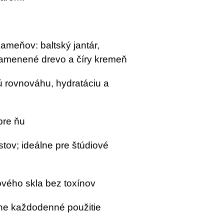
meňov: baltský jantár,
kamenené drevo a číry kremeň
ú rovnováhu, hydratáciu a
pre ňu
tov; ideálne pre štúdiové
ového skla bez toxínov
ne každodenné použitie