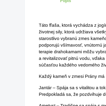
Popis
di
glu
v
Táto fľaša, ktorá vychádza z jo
st
životnej sily, ktorá udržiava vše
p
starostlivo vybranú zmes kameňov
Z
podporujú všímavosť, vnútornú j
me
terapie drahokamami môžu vybra
gl
a revitalizovať pitnú vodu, vďak
súčasťou každého vedomého živo
še
R
Každý kameň v zmesi Prány má sv
s
en
Jantár – Spája sa s vitalitou a to
Predpokladá sa, že pozdvihuje du
v
ma
Ametyst – Tradične sa spája s m