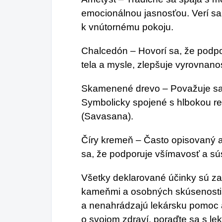
emocionálnou jasnosťou. Verí sa
k vnútornému pokoju.
Chalcedón – Hovorí sa, že podp
tela a mysle, zlepšuje vyrovnanos
Skamenené drevo – Považuje sa
Symbolicky spojené s hlbokou 
(Savasana).
Číry kremeň – Často opisovaný 
sa, že podporuje všímavosť a sú
Všetky deklarované účinky sú za
kameňmi a osobných skúsenosti
a nenahrádzajú lekársku pomoc a
o svojom zdraví, poraďte sa s le