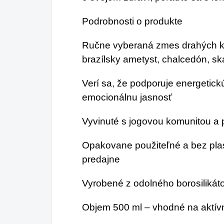
Podrobnosti o produkte
Ručne vyberaná zmes drahých ka
brazílsky ametyst, chalcedón, s
Verí sa, že podporuje energetick
emocionálnu jasnosť
Vyvinuté s jogovou komunitou a 
Opakovane použiteľné a bez plas
predajne
Vyrobené z odolného borosilikát
Objem 500 ml – vhodné na aktív