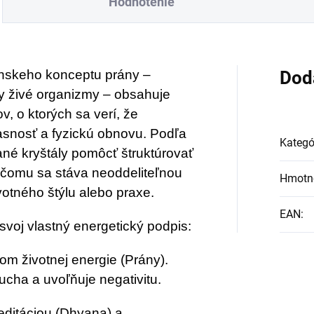
Hodnotenie
sacharid zložený z
kózy a fruktózy, ktorý
ám zabezpečí
gínskeho konceptu prány –
Dod
abilný a nepretržitý
tky živé organizmy – obsahuje
rísun energie.
, o ktorých sa verí, že
ároveň vyvoláva
asnosť a fyzickú obnovu. Podľa
Kategó
nší vzostup hladiny
né kryštály pomôcť štruktúrovať
ukózy
v krvi a je
a čomu sa stáva neoddeliteľnou
Hmotn
tného štýlu alebo praxe.
trný k vašim zubom.
eCharge Gél vás
EAN
:
oj vlastný energetický podpis:
poľahlivo
nabije
ergiou
a pomôže
kom životnej energie (Prány).
cha a uvoľňuje negativitu.
ám dosiahnuť
ximálny výkon.
editáciou (Dhyana) a