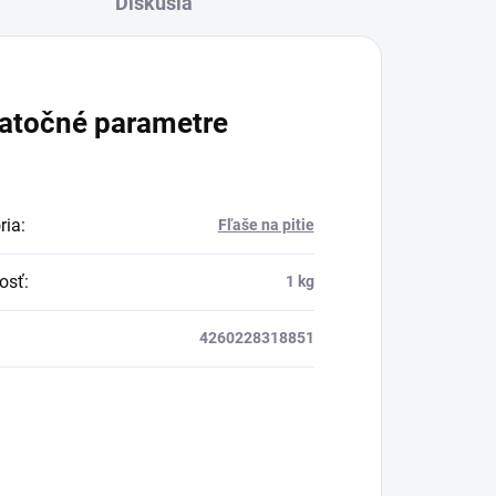
Diskusia
atočné parametre
ria
:
Fľaše na pitie
osť
:
1 kg
4260228318851