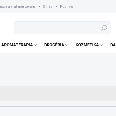
ácie a vrátenie tovaru
O nás
Podmienky ochrany osobných úda
Hľadať
AROMATERAPIA
DROGÉRIA
KOZMETIKA
DA