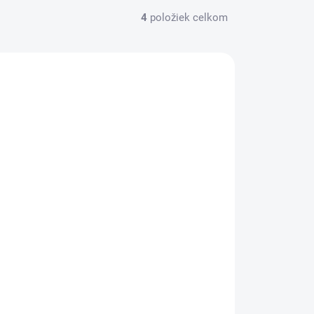
4
položiek celkom
AC ZA MENEJ
83277
SKLADOM
(>5 KS)
Alteja RASTLINNÝ ČAJ S RÍBEZĽAMI