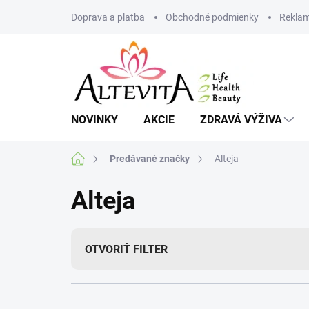
Prejsť
Doprava a platba
Obchodné podmienky
Reklam
na
obsah
NOVINKY
AKCIE
ZDRAVÁ VÝŽIVA
Domov
Predávané značky
Alteja
Alteja
OTVORIŤ FILTER
R