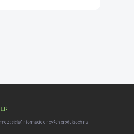
TER
eme zasielať informácie o nových produktoch na