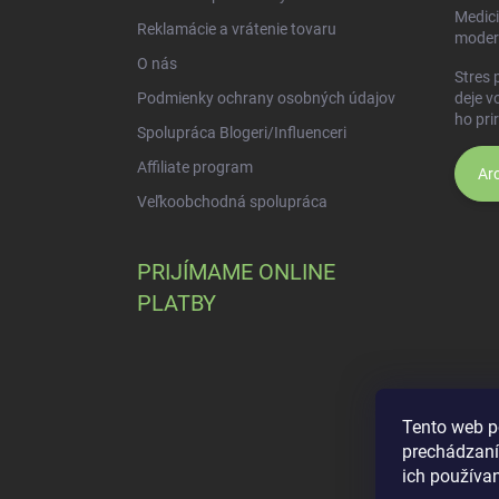
Medici
Reklamácie a vrátenie tovaru
moder
O nás
Stres 
Podmienky ochrany osobných údajov
deje v
ho pri
Spolupráca Blogeri/Influenceri
Affiliate program
Arc
Veľkoobchodná spolupráca
PRIJÍMAME ONLINE
PLATBY
Tento web p
prechádzaní
ich používa