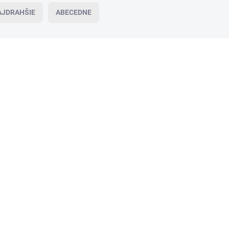
AJDRAHŠIE
ABECEDNE
VIAC ZA MENEJ
VI
83278
SKLADOM
(>5 KS)
Alteja BYLINKOVÝ ČAJ S VRBOU a