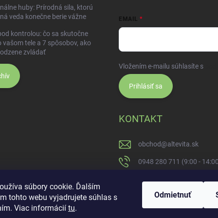
nálne huby: Prírodná sila, ktorú
ná veda konečne berie vážne
EMAIL
pod kontrolou: čo sa skutočne
o vašom tele a 7 spôsobov, ako
rodzene zvládať
Vložením e-mailu súhlasíte s
pod
hív
Prihlásiť sa
KONTAKT
obchod
@
altevita.sk
0948 280 711 (9:00 - 14:0
Altevita.sk
oužíva súbory cookie. Ďalším
Odmietnuť
m tohto webu vyjadrujete súhlas s
altevita
ním. Viac informácií
tu
.