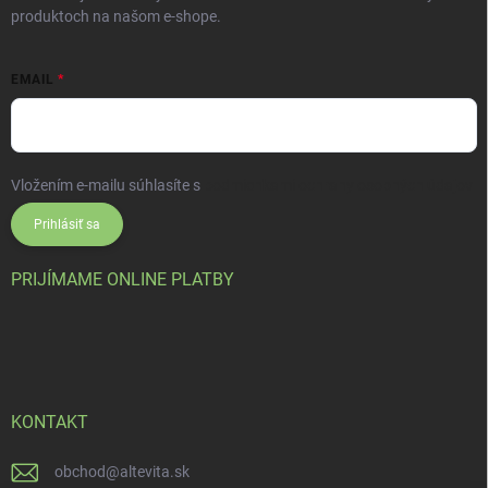
produktoch na našom e-shope.
EMAIL
Vložením e-mailu súhlasíte s
podmienkami ochrany osobných údajov
Prihlásiť sa
PRIJÍMAME ONLINE PLATBY
KONTAKT
obchod
@
altevita.sk