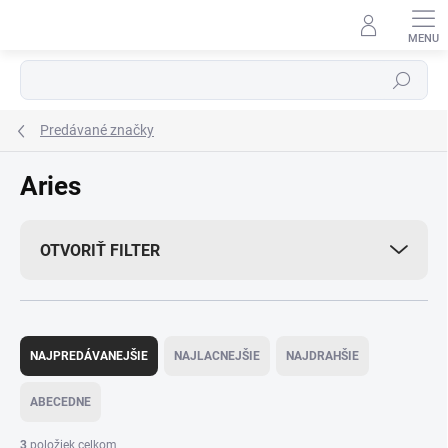
Prejsť
na
obsah
Hľadať
Predávané značky
Aries
OTVORIŤ FILTER
R
a
NAJPREDÁVANEJŠIE
NAJLACNEJŠIE
NAJDRAHŠIE
d
e
ABECEDNE
n
i
3
položiek celkom