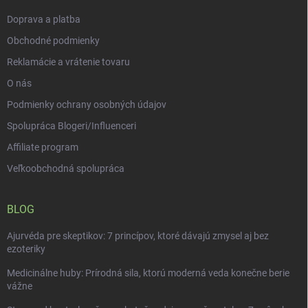
e
Doprava a platba
Obchodné podmienky
Reklamácie a vrátenie tovaru
O nás
Podmienky ochrany osobných údajov
Spolupráca Blogeri/Influenceri
Affiliate program
Veľkoobchodná spolupráca
BLOG
Ajurvéda pre skeptikov: 7 princípov, ktoré dávajú zmysel aj bez
ezoteriky
Medicinálne huby: Prírodná sila, ktorú moderná veda konečne berie
vážne