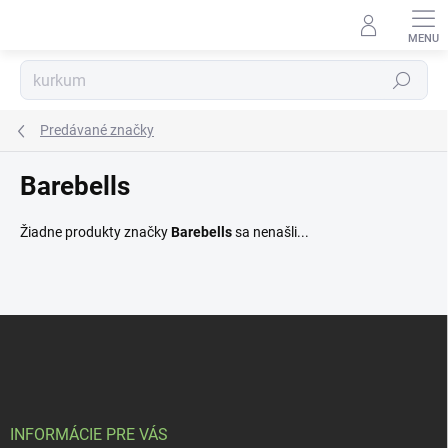
Prejsť
na
obsah
Hľadať
Predávané značky
Barebells
Žiadne produkty značky
Barebells
sa nenašli...
Z
á
p
ä
t
i
INFORMÁCIE PRE VÁS