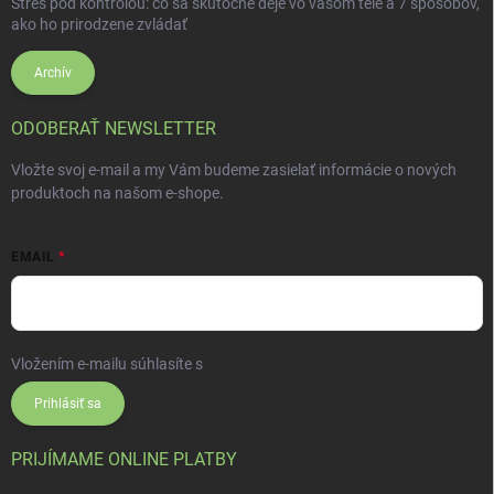
Stres pod kontrolou: čo sa skutočne deje vo vašom tele a 7 spôsobov,
ako ho prirodzene zvládať
Archív
ODOBERAŤ NEWSLETTER
Vložte svoj e-mail a my Vám budeme zasielať informácie o nových
produktoch na našom e-shope.
EMAIL
Vložením e-mailu súhlasíte s
podmienkami ochrany osobných údajov
Prihlásiť sa
PRIJÍMAME ONLINE PLATBY