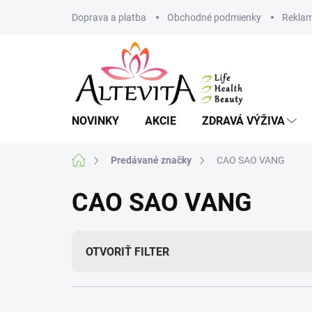
Prejsť
Doprava a platba
Obchodné podmienky
Reklam
na
obsah
NOVINKY
AKCIE
ZDRAVÁ VÝŽIVA
Domov
Predávané značky
CAO SAO VANG
CAO SAO VANG
OTVORIŤ FILTER
R