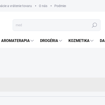
ácie a vrátenie tovaru
O nás
Podmienky ochrany osobných úda
Hľadať
AROMATERAPIA
DROGÉRIA
KOZMETIKA
DA