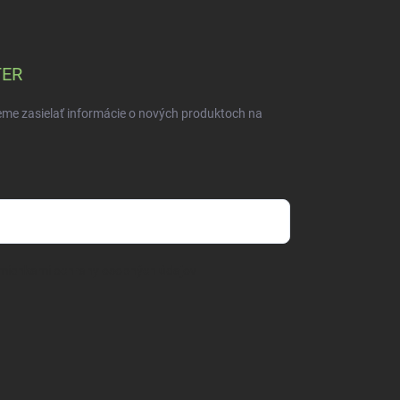
TER
eme zasielať informácie o nových produktoch na
mienkami ochrany osobných údajov