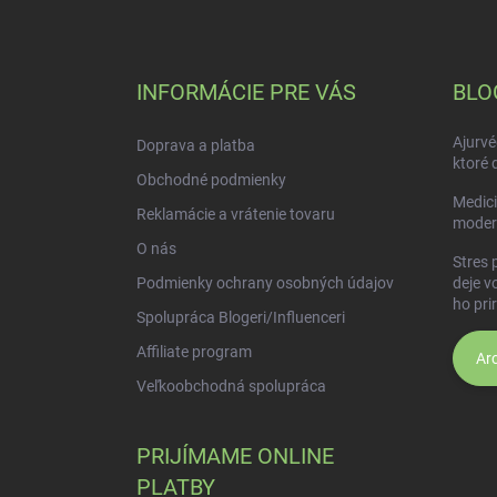
Z
á
p
ä
INFORMÁCIE PRE VÁS
BLO
t
i
Ajurvé
Doprava a platba
e
ktoré 
Obchodné podmienky
Medici
Reklamácie a vrátenie tovaru
moder
O nás
Stres 
Podmienky ochrany osobných údajov
deje v
ho pri
Spolupráca Blogeri/Influenceri
Affiliate program
Arc
Veľkoobchodná spolupráca
PRIJÍMAME ONLINE
PLATBY