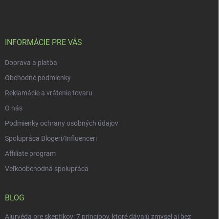
c
p
i
e
ä
p
t
r
i
INFORMÁCIE PRE VÁS
v
e
k
Doprava a platba
y
v
Obchodné podmienky
ý
p
Reklamácie a vrátenie tovaru
i
O nás
s
u
Podmienky ochrany osobných údajov
Spolupráca Blogeri/Influenceri
Affiliate program
Veľkoobchodná spolupráca
BLOG
Ajurvéda pre skeptikov: 7 princípov, ktoré dávajú zmysel aj bez