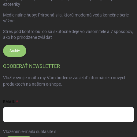
ezoteriky
Medicinálne huby: Prírodná sila, ktorú moderná veda konečne berie
vážne
Stres pod kontrolou: čo sa skutočne deje vo vašom tele a 7 spôsobov,
ako ho prirodzene zvládať
Archív
ODOBERAŤ NEWSLETTER
Vložte svoj e-mail a my Vám budeme zasielať informácie o nových
produktoch na našom e-shope.
EMAIL
Vložením e-mailu súhlasíte s
podmienkami ochrany osobných údajov