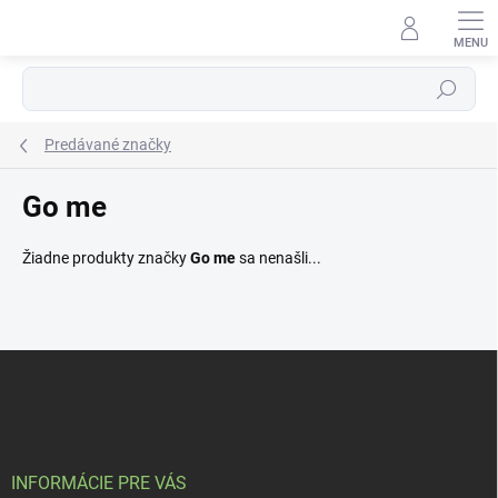
Prejsť
na
obsah
Hľadať
Predávané značky
Go me
Žiadne produkty značky
Go me
sa nenašli...
Z
á
p
ä
t
i
INFORMÁCIE PRE VÁS