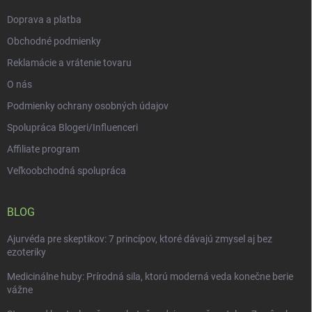
e
Doprava a platba
Obchodné podmienky
Reklamácie a vrátenie tovaru
O nás
Podmienky ochrany osobných údajov
Spolupráca Blogeri/Influenceri
Affiliate program
Veľkoobchodná spolupráca
BLOG
Ajurvéda pre skeptikov: 7 princípov, ktoré dávajú zmysel aj bez
ezoteriky
Medicinálne huby: Prírodná sila, ktorú moderná veda konečne berie
vážne