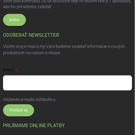
Stres pod kontrolou: čo sa skutočne deje vo vašom tele a 7 spôsobov,
ako ho prirodzene zvládať
Archív
ODOBERAŤ NEWSLETTER
Vložte svoj e-mail a my Vám budeme zasielať informácie o nových
produktoch na našom e-shope.
EMAIL
Vložením e-mailu súhlasíte s
podmienkami ochrany osobných údajov
Prihlásiť sa
PRIJÍMAME ONLINE PLATBY