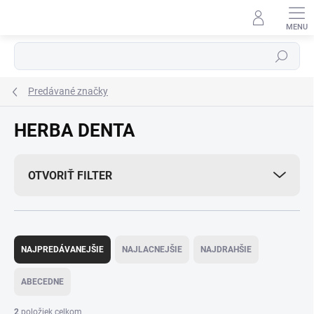
Prejsť
na
obsah
Hľadať
Predávané značky
HERBA DENTA
OTVORIŤ FILTER
R
a
NAJPREDÁVANEJŠIE
NAJLACNEJŠIE
NAJDRAHŠIE
d
e
ABECEDNE
n
i
2
položiek celkom