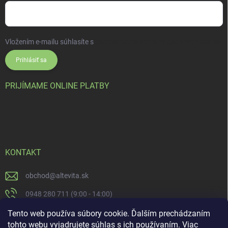
Vložením e-mailu súhlasíte s
podmienkami ochrany osobných údajov
Prihlásiť sa
PRIJÍMAME ONLINE PLATBY
KONTAKT
obchod
@
altevita.sk
0948 280 711 (9:00 - 14:00)
Altevita.sk
Tento web používa súbory cookie. Ďalším prechádzaním
tohto webu vyjadrujete súhlas s ich používaním. Viac