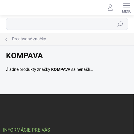
Prejsť
na
obsah
Hľadať
Predávané značky
KOMPAVA
Žiadne produkty značky
KOMPAVA
sa nenašli...
Z
á
p
ä
t
i
INFORMÁCIE PRE VÁS