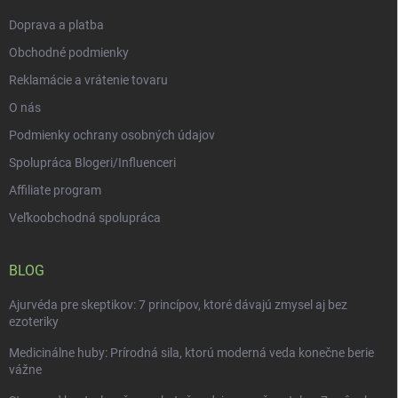
e
Doprava a platba
Obchodné podmienky
Reklamácie a vrátenie tovaru
O nás
Podmienky ochrany osobných údajov
Spolupráca Blogeri/Influenceri
Affiliate program
Veľkoobchodná spolupráca
BLOG
Ajurvéda pre skeptikov: 7 princípov, ktoré dávajú zmysel aj bez
ezoteriky
Medicinálne huby: Prírodná sila, ktorú moderná veda konečne berie
vážne