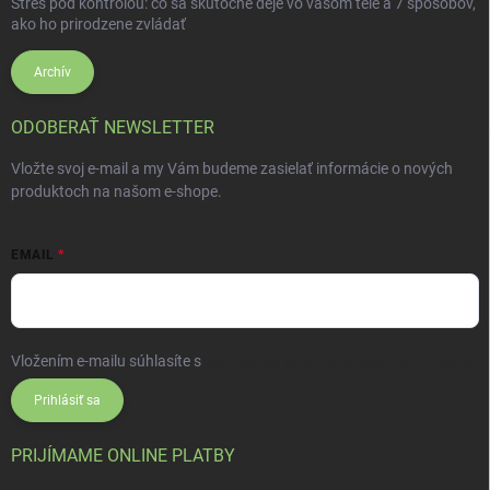
Stres pod kontrolou: čo sa skutočne deje vo vašom tele a 7 spôsobov,
ako ho prirodzene zvládať
Archív
ODOBERAŤ NEWSLETTER
Vložte svoj e-mail a my Vám budeme zasielať informácie o nových
produktoch na našom e-shope.
EMAIL
Vložením e-mailu súhlasíte s
podmienkami ochrany osobných údajov
Prihlásiť sa
PRIJÍMAME ONLINE PLATBY