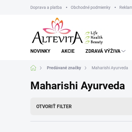
Prejsť
Doprava a platba
Obchodné podmienky
Reklam
na
obsah
NOVINKY
AKCIE
ZDRAVÁ VÝŽIVA
Domov
Predávané značky
Maharishi Ayurveda
Maharishi Ayurveda
OTVORIŤ FILTER
R