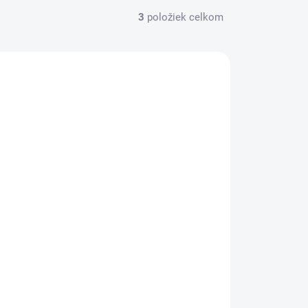
3
položiek celkom
AC ZA MENEJ
12113
SKLADOM
(>5 KS)
Maharishi Ayurveda BIO čaj Váta