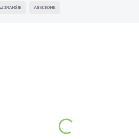
AJDRAHŠIE
ABECEDNE
VIAC ZA MENEJ
VI
19485
SKLADOM
(>5 KS)
Maharishi Ayurveda BIO čaj Kapha