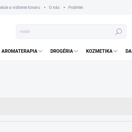
ácie a vrátenie tovaru
O nás
Podmienky ochrany osobných úda
Hľadať
AROMATERAPIA
DROGÉRIA
KOZMETIKA
DA