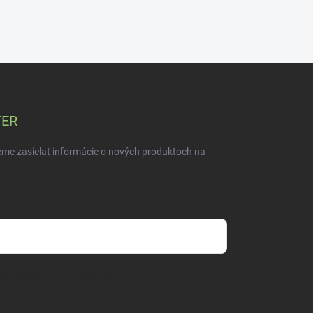
TER
eme zasielať informácie o nových produktoch na
mienkami ochrany osobných údajov