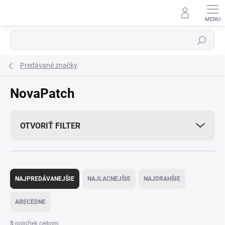
Prejsť
na
obsah
Hľadať
Predávané značky
NovaPatch
OTVORIŤ FILTER
R
a
NAJPREDÁVANEJŠIE
NAJLACNEJŠIE
NAJDRAHŠIE
d
e
ABECEDNE
n
i
5
položiek celkom