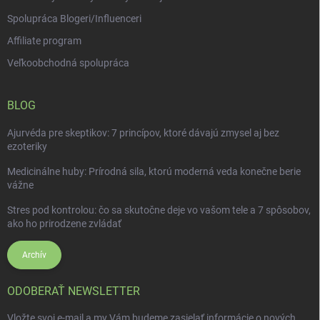
Spolupráca Blogeri/Influenceri
Affiliate program
Veľkoobchodná spolupráca
BLOG
Ajurvéda pre skeptikov: 7 princípov, ktoré dávajú zmysel aj bez
ezoteriky
Medicinálne huby: Prírodná sila, ktorú moderná veda konečne berie
vážne
Stres pod kontrolou: čo sa skutočne deje vo vašom tele a 7 spôsobov,
ako ho prirodzene zvládať
Archív
ODOBERAŤ NEWSLETTER
Vložte svoj e-mail a my Vám budeme zasielať informácie o nových