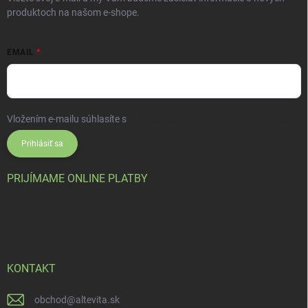
produktoch na našom e-shope.
EMAIL
Vložením e-mailu súhlasíte s
podmienkami ochrany osobných údajov
Prihlásiť sa
PRIJÍMAME ONLINE PLATBY
KONTAKT
obchod
@
altevita.sk