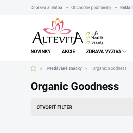
Prejsť
Doprava a platba
Obchodné podmienky
Reklam
na
obsah
NOVINKY
AKCIE
ZDRAVÁ VÝŽIVA
Domov
Predávané značky
Organic Goodness
Organic Goodness
OTVORIŤ FILTER
R