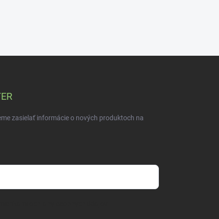
TER
eme zasielať informácie o nových produktoch na
mienkami ochrany osobných údajov