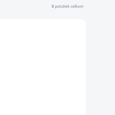
3
položiek celkom
AC ZA MENEJ
10290
SKLADOM
(>5 KS)
Organic Goodness Organické kadidlo