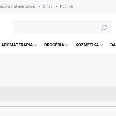
ácie a vrátenie tovaru
O nás
Podmienky ochrany osobných úda
Hľadať
AROMATERAPIA
DROGÉRIA
KOZMETIKA
DA