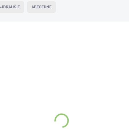
AJDRAHŠIE
ABECEDNE
VIAC ZA MENEJ
VI
10919
SKLADOM
(>5 KS)
Organic Goodness Organická