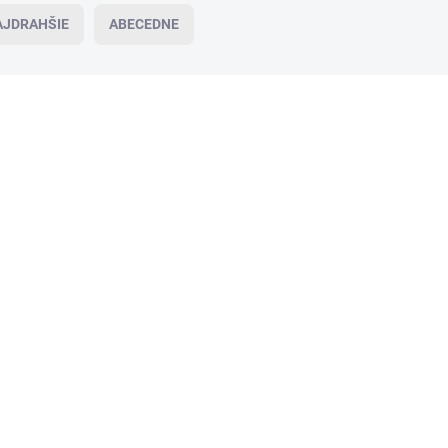
AJDRAHŠIE
ABECEDNE
AKCIA
AK
19244
VIAC ZA MENEJ
VI
VYPREDANÉ
POLLY Pink London Classic –
nealkoholická alternatíva ružového