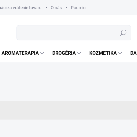
ácie a vrátenie tovaru
O nás
Podmienky ochrany osobných úda
Hľadať
AROMATERAPIA
DROGÉRIA
KOZMETIKA
DA