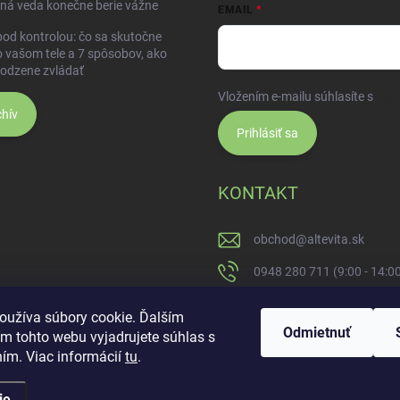
ná veda konečne berie vážne
EMAIL
pod kontrolou: čo sa skutočne
o vašom tele a 7 spôsobov, ako
rodzene zvládať
Vložením e-mailu súhlasíte s
pod
hív
Prihlásiť sa
KONTAKT
obchod
@
altevita.sk
0948 280 711 (9:00 - 14:0
Altevita.sk
oužíva súbory cookie. Ďalším
Odmietnuť
m tohto webu vyjadrujete súhlas s
altevita
ním. Viac informácií
tu
.
ie