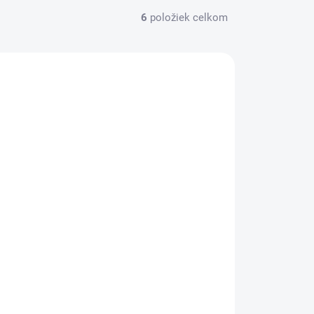
6
položiek celkom
CIA
19238
AC ZA MENEJ
VYPREDANÉ
POLLY Alternatíva nealkoholického
ginu – London Classic Borievka