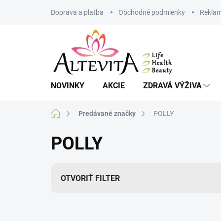
Prejsť
Doprava a platba
Obchodné podmienky
Reklam
na
obsah
NOVINKY
AKCIE
ZDRAVÁ VÝŽIVA
Domov
Predávané značky
POLLY
POLLY
OTVORIŤ FILTER
R