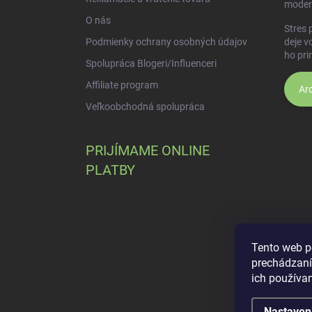
moder
O nás
Stres 
Podmienky ochrany osobných údajov
deje v
ho pri
Spolupráca Blogeri/Influenceri
Affiliate program
Arc
Veľkoobchodná spolupráca
PRIJÍMAME ONLINE
PLATBY
Tento web p
prechádzaní
ich používa
Nastaven