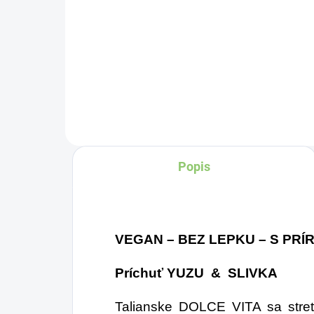
Do košíka
Čí
č
sym
zdr
pr
fin
mi
uzo
Popis
Môž
ka
za
pra
VEGAN – BEZ LEPKU – S PR
Príchuť YUZU
& SLIVKA
Talianske DOLCE VITA sa stre