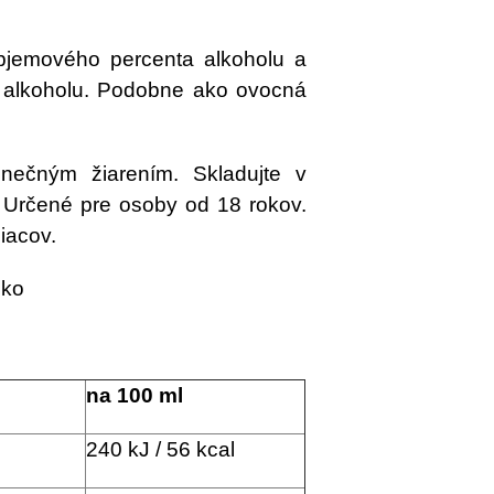
bjemového percenta alkoholu a
z alkoholu. Podobne ako ovocná
lnečným žiarením. Skladujte v
. Určené pre osoby od 18 rokov.
iacov.
cko
na 100 ml
240 kJ / 56 kcal