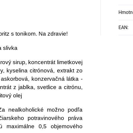
Hmotn
EAN
:
itz s tonikom. Na zdravie!
 slivka
rový sirup, koncentrát limetkovej
y, kyselina citrónová, extrakt zo
a askorbová, konzervačná látka -
trát z jablka, svetlice a citrónu,
itový olej
Za nealkoholické možno podľa
iarskeho potravinového práva
ujú maximálne 0,5 objemového