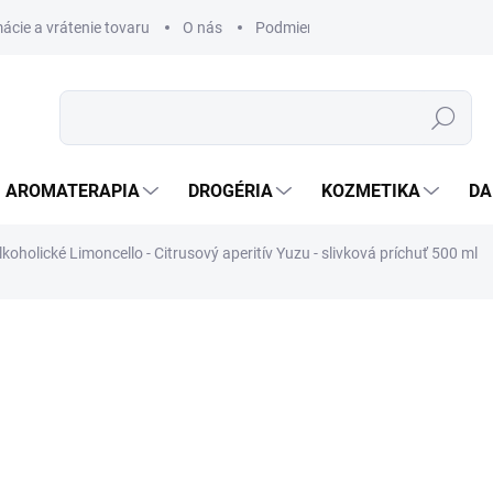
ácie a vrátenie tovaru
O nás
Podmienky ochrany osobných úda
Hľadať
AROMATERAPIA
DROGÉRIA
KOZMETIKA
DA
oholické Limoncello - Citrusový aperitív Yuzu - slivková príchuť 500 ml
nia
ZNAČKA:
POLLY
€26,72
€8,33
€7 bez DPH
Jednotková
VYPREDANÉ
cena: