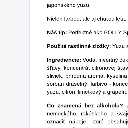
japonského yuzu.
Nielen farbou, ale aj chuťou leta.
Náš tip:
Perfektné ako POLLY Spr
Použité rastlinné zložky:
Yuzu a
Ingrediencie:
Voda, invertný cuk
šťavy, koncentrát citrónovej šťav
sliviek, prírodná aróma, kyselin
sorban draselný, farbivo - koncen
yuzu, citrón, limetkový a grapefru
Čo znamená bez alkoholu?
nemeckého, rakúskeho a švajč
označiť nápoje, ktoré obsah