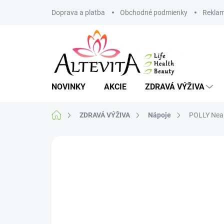
Prejsť
Doprava a platba
Obchodné podmienky
Reklam
na
obsah
NOVINKY
AKCIE
ZDRAVÁ VÝŽIVA
Domov
ZDRAVÁ VÝŽIVA
Nápoje
POLLY Nealk
Neohodnotené
Podrobnosti hodnote
AKCIA
VIAC ZA MENEJ