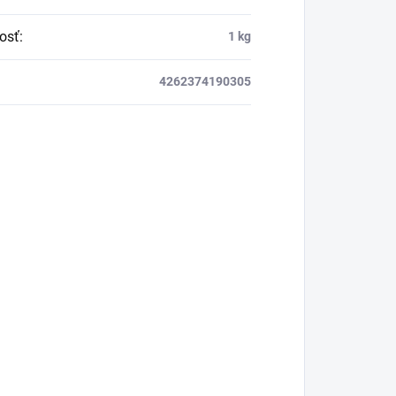
povýšiť na nový level!
osť
:
1 kg
4262374190305