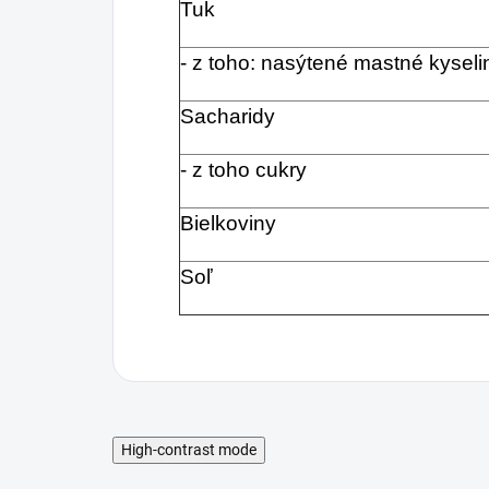
Tuk
- z toho: nasýtené mastné kyseli
Sacharidy
- z toho cukry
Bielkoviny
Soľ
High-contrast mode