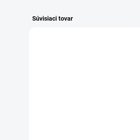
Súvisiaci tovar
VIAC ZA MENEJ
VIAC Z
9541
SKLADOM
(>5 KS)
Zá
Altevita Guličkové pero z
čí
recyklovaného papiera
€4
1ks
€0,89