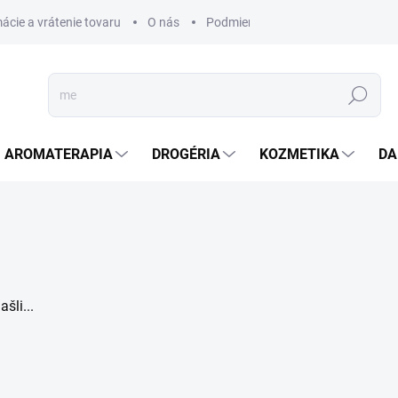
ácie a vrátenie tovaru
O nás
Podmienky ochrany osobných úda
Hľadať
AROMATERAPIA
DROGÉRIA
KOZMETIKA
DA
šli...