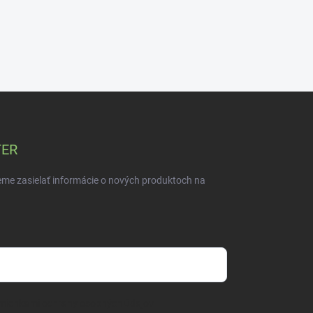
TER
eme zasielať informácie o nových produktoch na
mienkami ochrany osobných údajov