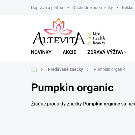
Prejsť
Doprava a platba
Obchodné podmienky
Reklam
na
obsah
NOVINKY
AKCIE
ZDRAVÁ VÝŽIVA
Domov
Predávané značky
Pumpkin organic
Pumpkin organic
Žiadne produkty značky
Pumpkin organic
sa nena