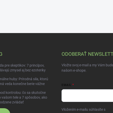
G
ODOBERAŤ NEWSLET
Vložte svoj e-mail a my Vám bud
da pre skeptikov: 7 princípov,
dávajú zmysel aj bez ezoteriky
našom e-shope.
nálne huby: Prírodná sila, ktorú
ná veda konečne berie vážne
EMAIL
pod kontrolou: čo sa skutočne
o vašom tele a 7 spôsobov, ako
rodzene zvládať
Vložením e-mailu súhlasíte s
pod