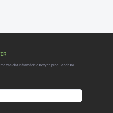
TER
eme zasielať informácie o nových produktoch na
mienkami ochrany osobných údajov