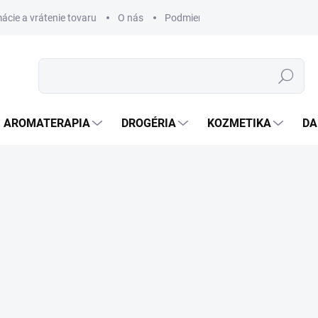
ácie a vrátenie tovaru
O nás
Podmienky ochrany osobných úda
Hľadať
AROMATERAPIA
DROGÉRIA
KOZMETIKA
DA