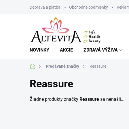
Prejsť
Doprava a platba
Obchodné podmienky
Reklam
na
obsah
NOVINKY
AKCIE
ZDRAVÁ VÝŽIVA
Domov
Predávané značky
Reassure
Reassure
Žiadne produkty značky
Reassure
sa nenašli...