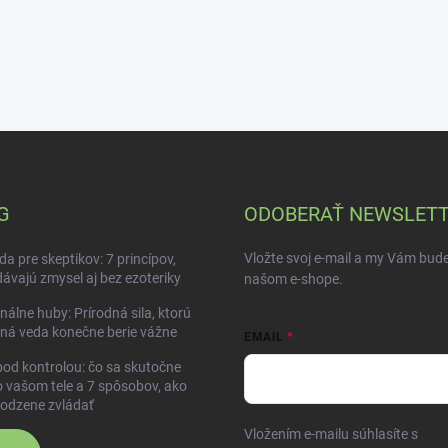
G
ODOBERAŤ NEWSLET
Vložte svoj e-mail a my Vám bud
da pre skeptikov: 7 princípov,
dávajú zmysel aj bez ezoteriky
našom e-shope.
nálne huby: Prírodná sila, ktorú
ná veda konečne berie vážne
EMAIL
pod kontrolou: čo sa skutočne
o vašom tele a 7 spôsobov, ako
rodzene zvládať
Vložením e-mailu súhlasíte s
pod