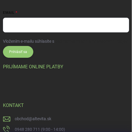
EMAIL
Vložením e-mailu súhlasíte s
podmienkami ochrany osobných údajov
Prihlásiť sa
PRIJÍMAME ONLINE PLATBY
KONTAKT
obchod
@
altevita.sk
0948 280 711 (9:00 - 14:00)