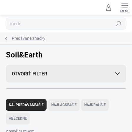
Prejsť
na
obsah
Hľadať
Predávané značky
Soil&Earth
OTVORIŤ FILTER
R
a
NAJPREDÁVANEJŠIE
NAJLACNEJŠIE
NAJDRAHŠIE
d
e
ABECEDNE
n
i
2
položiek celkom