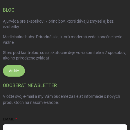
BLOG
Ajurvéda pre skeptikov: 7 princípov, ktoré dávajú zmysel aj bez
ezoteriky
Medicinálne huby: Prírodná sila, ktorú moderná veda konečne berie
vážne
Stres pod kontrolou: čo sa skutočne deje vo vašom tele a 7 spôsobov,
ako ho prirodzene zvládať
Archív
ODOBERAŤ NEWSLETTER
Vložte svoj e-mail a my Vám budeme zasielať informácie o nových
produktoch na našom e-shope.
EMAIL