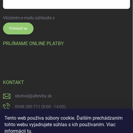
Vložením e-mailu súhlasíte s
podmienkami ochrany osobných údajov
Prihlásiť sa
PRIJÍMAME ONLINE PLATBY
KONTAKT
obchod
@
altevita.sk
0948 280 711 (9:00 - 14:00)
Altevita.sk
Tento web používa súbory cookie. Ďalším prechádzaním
tohto webu vyjadrujete súhlas s ich používaním. Viac
altevita
informácií
tu
.