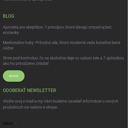
BLOG
Ajurvéda pre skeptikov: 7 princípov, ktoré dávajú zmysel aj bez
ezoteriky
Medicinálne huby: Prírodná sila, ktorú moderná veda konečne berie
vážne
Stres pod kontrolou: čo sa skutočne deje vo vašom tele a 7 spôsobov,
ako ho prirodzene zvládať
Archív
ODOBERAŤ NEWSLETTER
Vložte svoj e-mail a my Vám budeme zasielať informácie o nových
produktoch na našom e-shope.
EMAIL