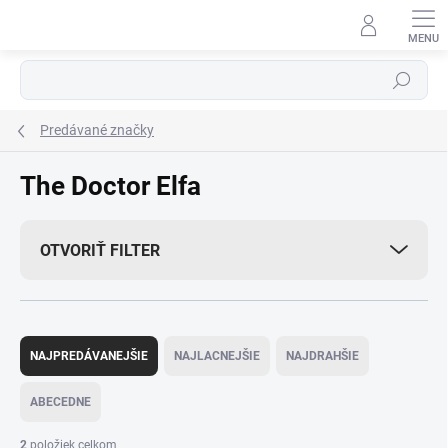
Prejsť
na
obsah
Hľadať
Predávané značky
The Doctor Elfa
OTVORIŤ FILTER
R
a
NAJPREDÁVANEJŠIE
NAJLACNEJŠIE
NAJDRAHŠIE
d
e
ABECEDNE
n
i
2
položiek celkom