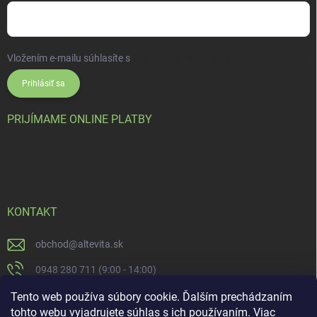
Vložením e-mailu súhlasíte s
podmienkami ochrany osobných údajov
Prihlásiť sa
PRIJÍMAME ONLINE PLATBY
KONTAKT
obchod
@
altevita.sk
0948 280 711 (9:00 - 14:00)
Altevita.sk
Tento web používa súbory cookie. Ďalším prechádzaním
tohto webu vyjadrujete súhlas s ich používaním. Viac