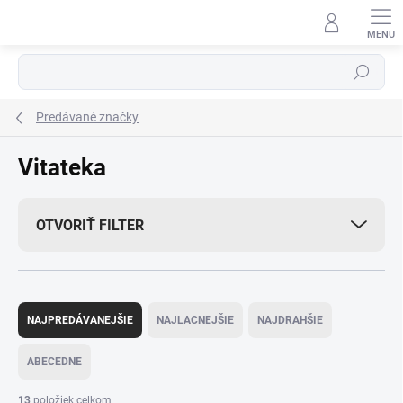
Prejsť
na
obsah
Hľadať
Predávané značky
Vitateka
OTVORIŤ FILTER
R
a
NAJPREDÁVANEJŠIE
NAJLACNEJŠIE
NAJDRAHŠIE
d
e
ABECEDNE
n
i
13
položiek celkom