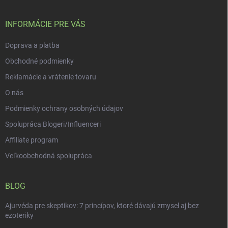
ä
k
e
t
y
v
i
INFORMÁCIE PRE VÁS
ý
e
p
Doprava a platba
i
s
Obchodné podmienky
u
Reklamácie a vrátenie tovaru
O nás
Podmienky ochrany osobných údajov
Spolupráca Blogeri/Influenceri
Affiliate program
Veľkoobchodná spolupráca
BLOG
Ajurvéda pre skeptikov: 7 princípov, ktoré dávajú zmysel aj bez
ezoteriky