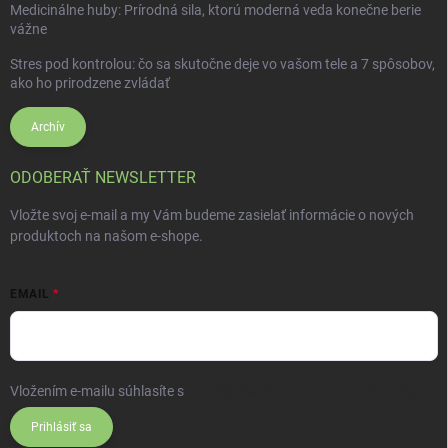
Medicinálne huby: Prírodná sila, ktorú moderná veda konečne berie
vážne
Stres pod kontrolou: čo sa skutočne deje vo vašom tele a 7 spôsobov,
ako ho prirodzene zvládať
Archív
ODOBERAŤ NEWSLETTER
Vložte svoj e-mail a my Vám budeme zasielať informácie o nových
produktoch na našom e-shope.
EMAIL
Vložením e-mailu súhlasíte s
podmienkami ochrany osobných údajov
Prihlásiť sa