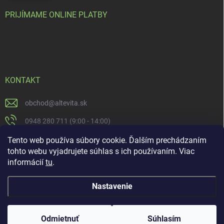
PRIJÍMAME ONLINE PLATBY
KONTAKT
obchod
@
altevita.sk
0948 280 711 (9:00 - 14:00)
Altevita.sk
Tento web používa súbory cookie. Ďalším prechádzaním
tohto webu vyjadrujete súhlas s ich používaním. Viac
altevita
informácií
tu
.
Nastavenie
Copyright 2026
Altevita.sk - life - health - beauty
. Všetky práva vyhradené.
Upraviť nastavenie cookies
Odmietnuť
Súhlasím