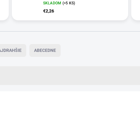
SKLADOM
(>5 KS)
€2,26
AJDRAHŠIE
ABECEDNE
VIAC ZA MENEJ
AY08