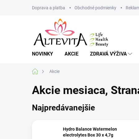
Prejsť
Doprava a platba
Obchodné podmienky
Reklam
na
obsah
NOVINKY
AKCIE
ZDRAVÁ VÝŽIVA
Domov
Akcie
Akcie mesiaca
, Stran
Najpredávanejšie
Hydro Balance Watermelon
electrolytes Box 30 x 4,7g