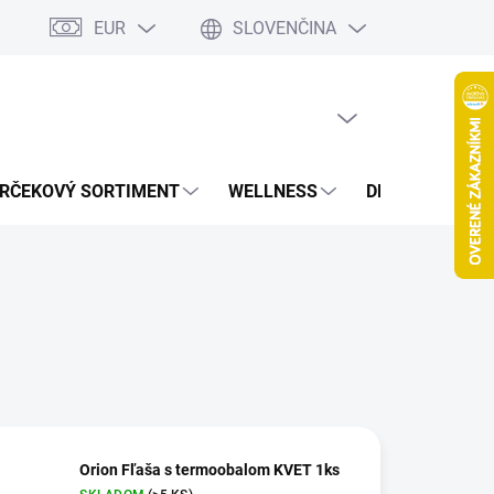
EUR
SLOVENČINA
jov
Spolupráca Blogeri/Influenceri
Affiliate program
Veľkoob
PRÁZDNY KOŠÍK
NÁKUPNÝ
KOŠÍK
RČEKOVÝ SORTIMENT
WELLNESS
DETOXIKÁCIA
Orion Fľaša s termoobalom KVET 1ks