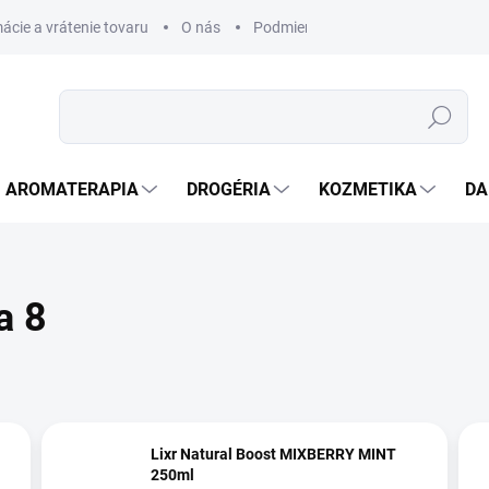
ácie a vrátenie tovaru
O nás
Podmienky ochrany osobných úda
Hľadať
AROMATERAPIA
DROGÉRIA
KOZMETIKA
DA
a 8
Lixr Natural Boost MIXBERRY MINT
250ml