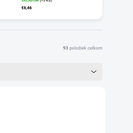
SKLADOM
(>5 KS)
€6,46
93
položiek celkom
AKCIA
AT148A
VIAC ZA MENEJ