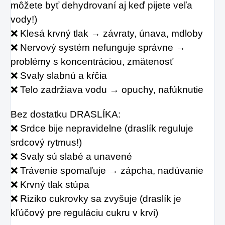
môžete byť dehydrovaní aj keď pijete veľa 
vody!)
❌ Klesá krvný tlak → závraty, únava, mdloby
❌ Nervový systém nefunguje správne → 
problémy s koncentráciou, zmätenosť
❌ Svaly slabnú a kŕčia
❌ Telo zadržiava vodu → opuchy, nafúknutie
Bez dostatku DRASLÍKA:
❌ Srdce bije nepravidelne (draslík reguluje 
srdcový rytmus!)
❌ Svaly sú slabé a unavené
❌ Trávenie spomaľuje → zápcha, nadúvanie
❌ Krvný tlak stúpa
❌ Riziko cukrovky sa zvyšuje (draslík je 
kľúčový pre reguláciu cukru v krvi)