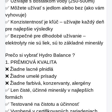
✅ Užívajte s dostatkom vody (250-500ml)
✅ Môžete užívať s jedlom alebo bez (ako vám 
vyhovuje)
✅ Konzistentnosť je kľúč – užívajte každý deň 
pre najlepšie výsledky
✅ Bezpečné pre dlhodobé užívanie – 
elektrolyty nie sú liek, sú to základné minerály
Prečo si vybrať Hydro Balance ?
1. PRÉMIOVÁ KVALITA
❌ Žiadne lacné plnidlá
❌ Žiadne umelé prísady
❌ Žiadne farbivá, konzervanty, alergény
✅ Len čisté, účinné minerály v najlepších 
formách
✅ Testované na čistotu a účinnosť
✅ Vyrobené v certifikovaných zariadeniach