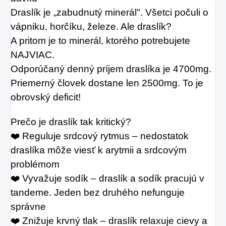
Draslík je „zabudnutý minerál". Všetci počuli o 
vápniku, horčíku, železe. Ale draslík?
A pritom je to minerál, ktorého potrebujete 
NAJVIAC.
Odporúčaný denný príjem draslíka je 4700mg. 
Priemerný človek dostane len 2500mg. To je 
obrovský deficit!
Prečo je draslík tak kritický?
❤️ Reguluje srdcový rytmus – nedostatok 
draslíka môže viesť k arytmii a srdcovým 
problémom
❤️ Vyvažuje sodík – draslík a sodík pracujú v 
tandeme. Jeden bez druhého nefunguje 
správne
❤️ Znižuje krvný tlak – draslík relaxuje cievy a 