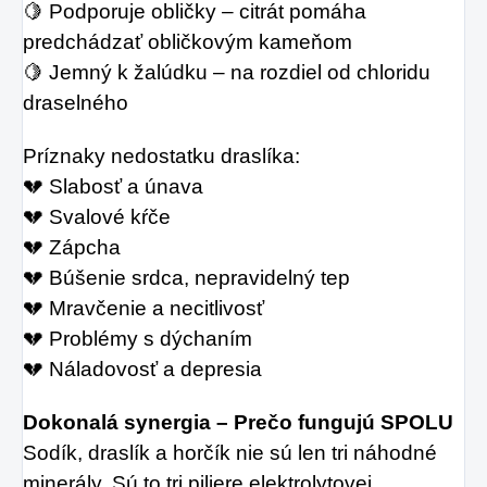
🍋 Podporuje obličky – citrát pomáha 
predchádzať obličkovým kameňom
🍋 Jemný k žalúdku – na rozdiel od chloridu 
draselného
Príznaky nedostatku draslíka:
💔 Slabosť a únava
💔 Svalové kŕče
💔 Zápcha
💔 Búšenie srdca, nepravidelný tep
💔 Mravčenie a necitlivosť
💔 Problémy s dýchaním
💔 Náladovosť a depresia
Dokonalá synergia – Prečo fungujú SPOLU
Sodík, draslík a horčík nie sú len tri náhodné 
minerály. Sú to tri piliere elektrolytovej 