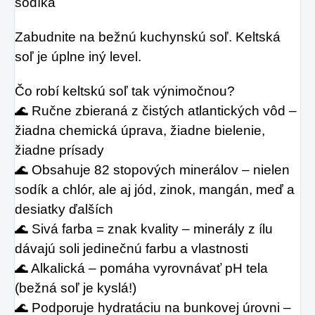
sodíka
Zabudnite na bežnú kuchynskú soľ. Keltská 
soľ je úplne iný level.
Čo robí keltskú soľ tak výnimočnou?
🌊 Ručne zbieraná z čistých atlantických vôd – 
žiadna chemická úprava, žiadne bielenie, 
žiadne prísady
🌊 Obsahuje 82 stopových minerálov – nielen 
sodík a chlór, ale aj jód, zinok, mangán, meď a 
desiatky ďalších
🌊 Sivá farba = znak kvality – minerály z ílu 
dávajú soli jedinečnú farbu a vlastnosti
🌊 Alkalická – pomáha vyrovnávať pH tela 
(bežná soľ je kyslá!)
🌊 Podporuje hydratáciu na bunkovej úrovni – 