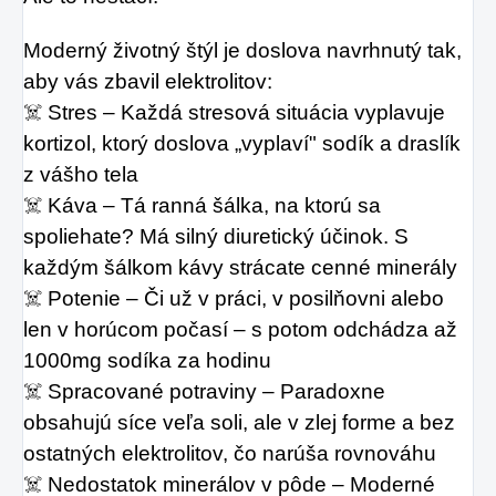
Moderný životný štýl je doslova navrhnutý tak, 
aby vás zbavil elektrolitov:
☠️ Stres – Každá stresová situácia vyplavuje 
kortizol, ktorý doslova „vyplaví" sodík a draslík 
z vášho tela
☠️ Káva – Tá ranná šálka, na ktorú sa 
spoliehate? Má silný diuretický účinok. S 
každým šálkom kávy strácate cenné minerály
☠️ Potenie – Či už v práci, v posilňovni alebo 
len v horúcom počasí – s potom odchádza až 
1000mg sodíka za hodinu
☠️ Spracované potraviny – Paradoxne 
obsahujú síce veľa soli, ale v zlej forme a bez 
ostatných elektrolitov, čo narúša rovnováhu
☠️ Nedostatok minerálov v pôde – Moderné 