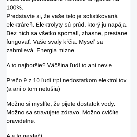
100%.
ktorý je v tomto
Predstavte si, že vaše telo je sofistikovaná 
prípade skvelým
elektráreň. Elektrolyty sú prúd, ktorý ju napája. 
riešením.
Bez nich sa všetko spomalí, zhasne, prestane 
fungovať. Vaše svaly kŕčia. Myseľ sa 
zahmlievá. Energia mizne.
A to najhoršie? Väčšina ľudí to ani nevie.
Prečo 9 z 10 ľudí trpí nedostatkom elektrolitov 
(a ani o tom netušia)
Možno si myslíte, že pijete dostatok vody. 
Možno sa stravujete zdravo. Možno cvičíte 
pravidelne.
Ale to nestačí.