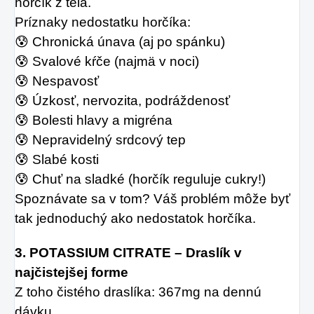
horčík z tela.
Príznaky nedostatku horčíka:
😰 Chronická únava (aj po spánku)
😰 Svalové kŕče (najmä v noci)
😰 Nespavosť
😰 Úzkosť, nervozita, podráždenosť
😰 Bolesti hlavy a migréna
😰 Nepravidelný srdcový tep
😰 Slabé kosti
😰 Chuť na sladké (horčík reguluje cukry!)
Spoznávate sa v tom? Váš problém môže byť 
tak jednoduchý ako nedostatok horčíka.
3. POTASSIUM CITRATE – Draslík v 
najčistejšej forme
Z toho čistého draslíka: 367mg na dennú 
dávku