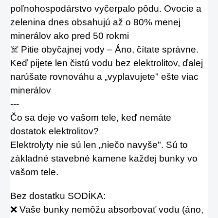
poľnohospodárstvo vyčerpalo pôdu. Ovocie a 
zelenina dnes obsahujú až o 80% menej 
minerálov ako pred 50 rokmi
☠️ Pitie obyčajnej vody – Áno, čítate správne. 
Keď pijete len čistú vodu bez elektrolitov, ďalej 
narúšate rovnováhu a „vyplavujete" ešte viac 
minerálov
---
Čo sa deje vo vašom tele, keď nemáte 
dostatok elektrolitov?
Elektrolyty nie sú len „niečo navyše". Sú to 
základné stavebné kamene každej bunky vo 
vašom tele.
Bez dostatku SODÍKA:
❌ Vaše bunky nemôžu absorbovať vodu (áno, 