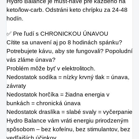
Hydro Balance je must-have pre každého na 
keto/low-carb. Odstráni keto chrípku za 24-48 
hodín.
✅ Pre ľudí s CHRONICKOU ÚNAVOU
Cítite sa unavení aj po 8 hodinách spánku? 
Potrebujete kávu, aby ste fungovali? Popoludní 
vás zláme únava?
Problém môže byť v elektrolitoch.
Nedostatok sodíka = nízky krvný tlak = únava, 
závraty
Nedostatok horčíka = žiadna energia v 
bunkách = chronická únava
Nedostatok draslíka = slabé svaly = vyčerpanie
Hydro Balance vám vráti energiu prirodzeným 
spôsobom – bez kofeínu, bez stimulantov, bez 
vedľajších účinkov.