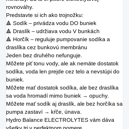
rovnováhy.
Predstavte si ich ako trojnožku:
🔺 Sodík – privádza vodu DO buniek
🔺 Draslík – udržiava vodu V bunkách
🔺 Horčík – reguluje pumpovanie sodíka a 
draslíka cez bunkovú membránu
Jeden bez druhého nefunguje.
Môžete piť tonu vody, ale ak nemáte dostatok 
sodíka, voda len prejde cez telo a nevstúpi do 
buniek.
Môžete mať dostatok sodíka, ale bez draslíka 
sa voda hromadí mimo buniek → opuchy.
Môžete mať sodík aj draslík, ale bez horčíka sa 
pumpa zastaví → kŕče, únava.
Hydro Balance ELECTROLYTES vám dáva 
všetky tri v perfektnom pomere.