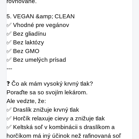
rovnováhe.
5. VEGAN &amp; CLEAN
✅ Vhodné pre vegánov
✅ Bez gliadínu
✅ Bez laktózy
✅ Bez GMO
✅ Bez umelých prísad
---
❓ Čo ak mám vysoký krvný tlak?
Poraďte sa so svojím lekárom.
Ale vedzte, že:
✅ Draslík znižuje krvný tlak
✅ Horčík relaxuje cievy a znižuje tlak
✅ Keltská soľ v kombinácii s draslíkom a 
horčíkom má iný účinok než rafinovaná soľ