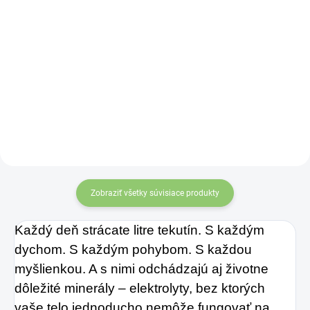
Do košíka
J
edná sa o
Kolagén sa považuje
najobľúbenejšie
za hlavnú zložku
balenie
v našej
pokožky. Tvorí ju,
ponuke.
Matcha Tea
dokonca, až
je z hľadiska
v množstve 80 %.
nutričných hodnôt
Ako dobre vieme,
približne 10 x
pokožku ovplyvňujú
silnejší, než bežný
Zobraziť všetky súvisiace produkty
mnohé faktory,
zelený čaj.
dôsledkom čoho
Každý deň strácate litre tekutín. S každým 
môže produkcia
dychom. S každým pohybom. S každou 
kolagénu zanikať.
myšlienkou. A s nimi odchádzajú aj životne 
Preto rad prichádza
dôležité minerály – elektrolyty, bez ktorých 
na produkt Verisol,
vaše telo jednoducho nemôže fungovať na 