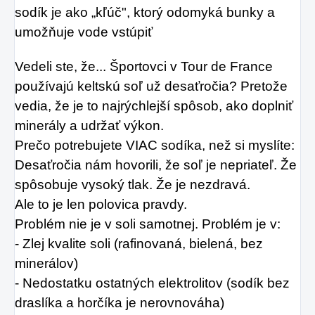
sodík je ako „kľúč", ktorý odomyká bunky a 
umožňuje vode vstúpiť
Vedeli ste, že... Športovci v Tour de France 
používajú keltskú soľ už desaťročia? Pretože 
vedia, že je to najrýchlejší spôsob, ako doplniť 
minerály a udržať výkon.
Prečo potrebujete VIAC sodíka, než si myslíte:
Desaťročia nám hovorili, že soľ je nepriateľ. Že 
spôsobuje vysoký tlak. Že je nezdravá.
Ale to je len polovica pravdy.
Problém nie je v soli samotnej. Problém je v:
- Zlej kvalite soli (rafinovaná, bielená, bez 
minerálov)
- Nedostatku ostatných elektrolitov (sodík bez 
draslíka a horčíka je nerovnováha)