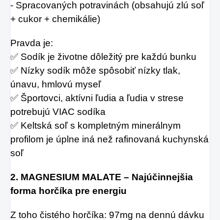
- Spracovaných potravinách (obsahujú zlú soľ 
+ cukor + chemikálie)
Pravda je:
✅ Sodík je životne dôležitý pre každú bunku
✅ Nízky sodík môže spôsobiť nízky tlak, 
únavu, hmlovú myseľ
✅ Športovci, aktívni ľudia a ľudia v strese 
potrebujú VIAC sodíka
✅ Keltská soľ s kompletným minerálnym 
profilom je úplne iná než rafinovaná kuchynská 
soľ
2. MAGNESIUM MALATE – Najúčinnejšia 
forma horčíka pre energiu
Z toho čistého horčíka: 97mg na dennú dávku