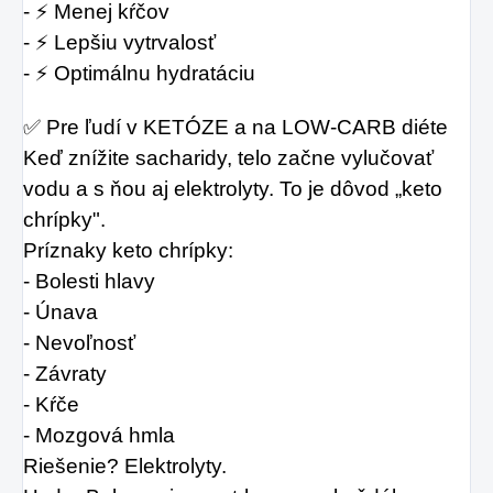
- ⚡ Menej kŕčov
- ⚡ Lepšiu vytrvalosť
- ⚡ Optimálnu hydratáciu
✅ Pre ľudí v KETÓZE a na LOW-CARB diéte
Keď znížite sacharidy, telo začne vylučovať 
vodu a s ňou aj elektrolyty. To je dôvod „keto 
chrípky".
Príznaky keto chrípky:
- Bolesti hlavy
- Únava
- Nevoľnosť
- Závraty
- Kŕče
- Mozgová hmla
Riešenie? Elektrolyty.