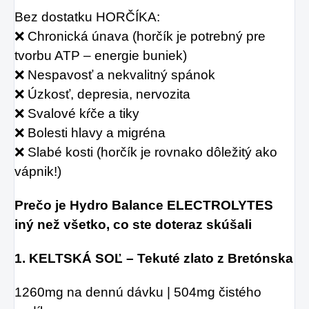
Bez dostatku HORČÍKA:
❌ Chronická únava (horčík je potrebný pre 
tvorbu ATP – energie buniek)
❌ Nespavosť a nekvalitný spánok
❌ Úzkosť, depresia, nervozita
❌ Svalové kŕče a tiky
❌ Bolesti hlavy a migréna
❌ Slabé kosti (horčík je rovnako dôležitý ako 
vápnik!)
Prečo je Hydro Balance ELECTROLYTES 
iný než všetko, co ste doteraz skúšali
1. KELTSKÁ SOĽ – Tekuté zlato z Bretónska
1260mg na dennú dávku | 504mg čistého 