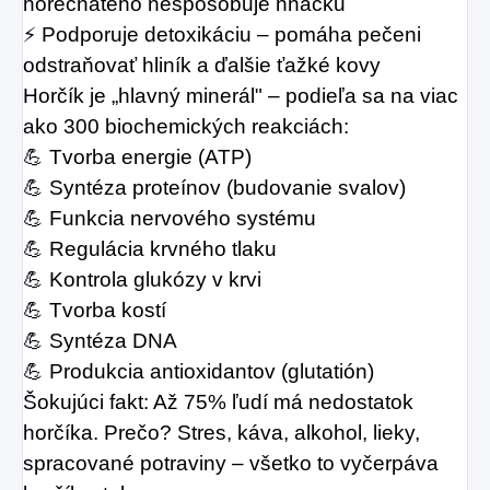
horečnatého nespôsobuje hnačku
⚡ Podporuje detoxikáciu – pomáha pečeni 
odstraňovať hliník a ďalšie ťažké kovy
Horčík je „hlavný minerál" – podieľa sa na viac 
ako 300 biochemických reakciách:
💪 Tvorba energie (ATP)
💪 Syntéza proteínov (budovanie svalov)
💪 Funkcia nervového systému
💪 Regulácia krvného tlaku
💪 Kontrola glukózy v krvi
💪 Tvorba kostí
💪 Syntéza DNA
💪 Produkcia antioxidantov (glutatión)
Šokujúci fakt: Až 75% ľudí má nedostatok 
horčíka. Prečo? Stres, káva, alkohol, lieky, 
spracované potraviny – všetko to vyčerpáva 