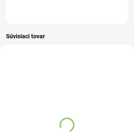
DETAILNÉ INFORMÁCIE
OPÝTAŤ SA
STRÁŽIŤ
Súvisiaci tovar
VIAC ZA MENEJ
VIAC ZA MENEJ
3671
5267
SKLADOM
SKLADOM
(>5 KS)
(>5 KS)
Kyosun Bio Matcha Tea 2
Altevita Collagen
g
Peptides Pure Premium
8g
€0,54
€1,07
Do košíka