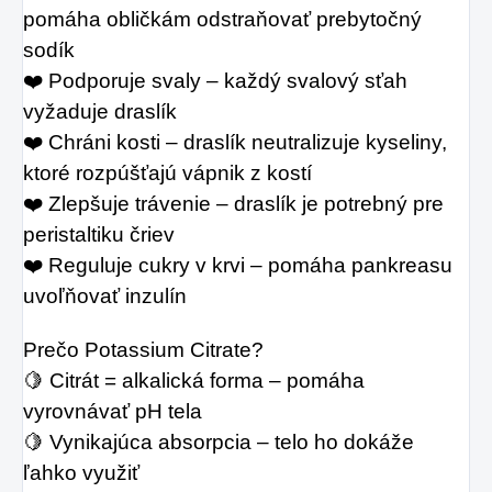
pomáha obličkám odstraňovať prebytočný 
sodík
❤️ Podporuje svaly – každý svalový sťah 
vyžaduje draslík
❤️ Chráni kosti – draslík neutralizuje kyseliny, 
ktoré rozpúšťajú vápnik z kostí
❤️ Zlepšuje trávenie – draslík je potrebný pre 
peristaltiku čriev
❤️ Reguluje cukry v krvi – pomáha pankreasu 
uvoľňovať inzulín
Prečo Potassium Citrate?
🍋 Citrát = alkalická forma – pomáha 
vyrovnávať pH tela
🍋 Vynikajúca absorpcia – telo ho dokáže 
ľahko využiť