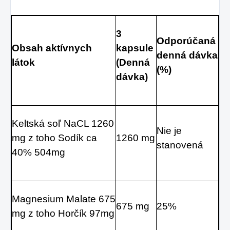
3 
Odporúčaná 
Obsah aktívnych 
kapsule 
denná dávka 
látok
(Denná 
(%)
dávka)
Keltská soľ NaCL 1260 
Nie je 
mg z toho Sodík ca 
1260 mg
stanovená
40% 504mg
Magnesium Malate 675 
675 mg
25%
mg z toho Horčík 97mg