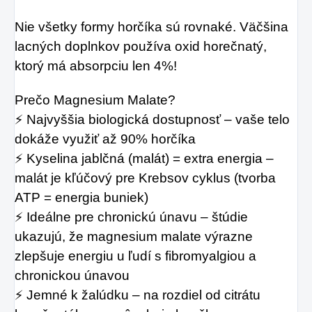
Nie všetky formy horčíka sú rovnaké. Väčšina 
lacných doplnkov používa oxid horečnatý, 
ktorý má absorpciu len 4%!
Prečo Magnesium Malate?
⚡ Najvyššia biologická dostupnosť – vaše telo 
dokáže využiť až 90% horčíka
⚡ Kyselina jablčná (malát) = extra energia – 
malát je kľúčový pre Krebsov cyklus (tvorba 
ATP = energia buniek)
⚡ Ideálne pre chronickú únavu – štúdie 
ukazujú, že magnesium malate výrazne 
zlepšuje energiu u ľudí s fibromyalgiou a 
chronickou únavou
⚡ Jemné k žalúdku – na rozdiel od citrátu 