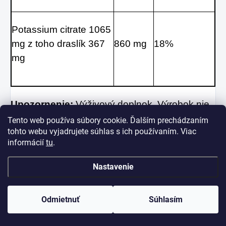
Potassium citrate 1065 
mg z toho draslík 367 
860 mg
18%
mg
Upozornenie: 
Výživový doplnok. Výrobok nie 
je náhradou vyváženej a pestrej stravy. 
Tento web používa súbory cookie. Ďalším prechádzaním
tohto webu vyjadrujete súhlas s ich používaním. Viac
Skladujte v suchu pri teplote do 25 stupňov. 
informácií
tu
.
Chráňte pred mrazom a priamym slnečným 
žiarením. Nevhodné pre deti, tehotné a 
Nastavenie
dojčiace ženy. Skladujte mimo dosah detí. 
Výrobca neručí za škody vzniknuté 
Odmietnuť
Súhlasím
nevhodným použitím alebo skladovaním.