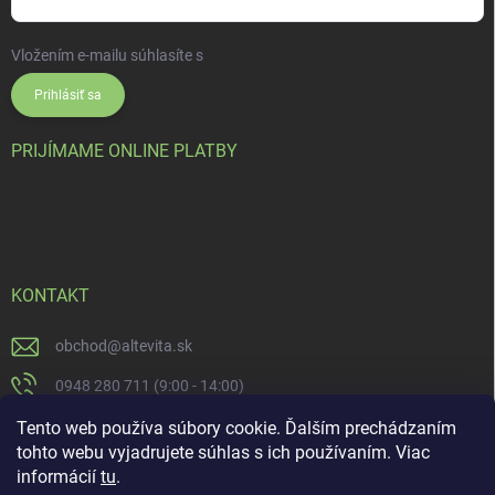
Vložením e-mailu súhlasíte s
podmienkami ochrany osobných údajov
Prihlásiť sa
PRIJÍMAME ONLINE PLATBY
KONTAKT
obchod
@
altevita.sk
0948 280 711 (9:00 - 14:00)
Altevita.sk
Tento web používa súbory cookie. Ďalším prechádzaním
tohto webu vyjadrujete súhlas s ich používaním. Viac
altevita
informácií
tu
.