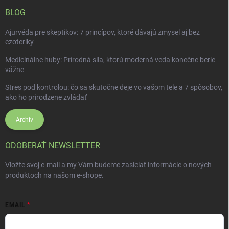
BLOG
Ajurvéda pre skeptikov: 7 princípov, ktoré dávajú zmysel aj bez
ezoteriky
Medicinálne huby: Prírodná sila, ktorú moderná veda konečne berie
vážne
Stres pod kontrolou: čo sa skutočne deje vo vašom tele a 7 spôsobov,
ako ho prirodzene zvládať
Archív
ODOBERAŤ NEWSLETTER
Vložte svoj e-mail a my Vám budeme zasielať informácie o nových
produktoch na našom e-shope.
EMAIL