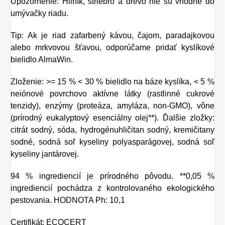
Upozornenie: Hliník, striebro a drevo nie sú vhodné do
umývačky riadu.
Tip: Ak je riad zafarbený kávou, čajom, paradajkovou
alebo mrkvovou šťavou, odporúčame pridať kyslíkové
bielidlo AlmaWin.
Zloženie: >= 15 % < 30 % bielidlo na báze kyslíka, < 5 %
neiónové povrchovo aktívne látky (rastlinné cukrové
tenzidy), enzýmy (proteáza, amyláza, non-GMO), vône
(prírodný eukalyptový esenciálny olej**). Ďalšie zložky:
citrát sodný, sóda, hydrogénuhličitan sodný, kremičitany
sodné, sodná soľ kyseliny polyasparágovej, sodná soľ
kyseliny jantárovej.
94 % ingrediencií je prírodného pôvodu. **0,05 %
ingrediencií pochádza z kontrolovaného ekologického
pestovania. HODNOTA Ph: 10,1
Certifikát: ECOCERT