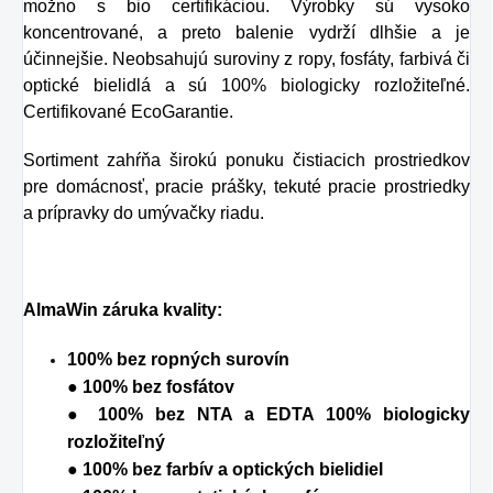
možno s bio certifikáciou. Výrobky sú vysoko
koncentrované, a preto balenie vydrží dlhšie a je
účinnejšie. Neobsahujú suroviny z ropy, fosfáty, farbivá či
optické bielidlá a sú 100% biologicky rozložiteľné.
Certifikované EcoGarantie.
Sortiment zahŕňa širokú ponuku čistiacich prostriedkov
pre domácnosť, pracie prášky, tekuté pracie prostriedky
a prípravky do umývačky riadu.
AlmaWin záruka kvality:
100% bez ropných surovín
● 100% bez fosfátov
● 100% bez NTA a EDTA 100% biologicky
rozložiteľný
● 100% bez farbív a optických bielidiel