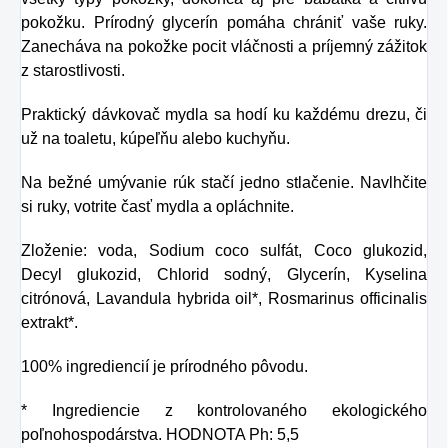
pokožku. Prírodný glycerín pomáha chrániť vaše ruky.
Zanecháva na pokožke pocit vláčnosti a príjemný zážitok
z starostlivosti.
Praktický dávkovač mydla sa hodí ku každému drezu, či
už na toaletu, kúpeľňu alebo kuchyňu.
Na bežné umývanie rúk stačí jedno stlačenie. Navlhčite
si ruky, votrite časť mydla a opláchnite.
Zloženie: voda, Sodium coco sulfát, Coco glukozid,
Decyl glukozid, Chlorid sodný, Glycerín, Kyselina
citrónová, Lavandula hybrida oil*, Rosmarinus officinalis
extrakt*.
100% ingrediencií je prírodného pôvodu.
* Ingrediencie z kontrolovaného ekologického
poľnohospodárstva. HODNOTA Ph: 5,5