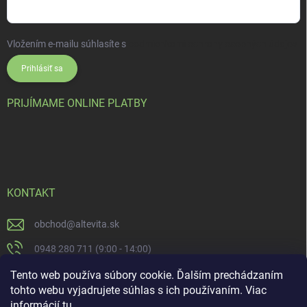
Vložením e-mailu súhlasíte s
podmienkami ochrany osobných údajov
Prihlásiť sa
PRIJÍMAME ONLINE PLATBY
KONTAKT
obchod
@
altevita.sk
0948 280 711 (9:00 - 14:00)
Altevita.sk
Tento web používa súbory cookie. Ďalším prechádzaním
tohto webu vyjadrujete súhlas s ich používaním. Viac
altevita
informácií
tu
.