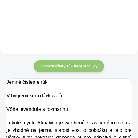
Hydro Balance
osviežujúcu chuť s
Watermelon
Charlie's Organics.
Electrolytes –
Táto perlivá voda s
Dokonalá
prírodnou
hydratácia
, ktorá
maracujovou šťavou
mení pravidlá hry!
je vyrobená z BIO
certifikovaných
Zobraziť všetky súvisiace produkty
prísad. Je skvelá na
Jemné čistenie rúk
zahnanie smädu
alebo len ako
V hygienickom dávkovači
osvieženie v týchto
Vôňa levandule a rozmarínu
sparných dňoch.
Tekuté mydlo AlmaWin je vyrobené z rastlinného oleja a
je vhodné na jemnú starostlivosť o pokožku a telo pre
všetky typy pokožky, dokonca aj pre bábätká a citlivú