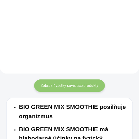
Detail
Praktická fľaša v
objeme 500ml
Chuťovo vyladená
vhodná na
miešanie
čisto prírodná zmes
a šejkovanie
z koreňov púpavy a
nápojov
.
čakanky
je vhodná
na prípravu
aromatického nápoja
s chuťou a vôňou
Zobraziť všetky súvisiace produkty
kávy.
BIO GREEN MIX SMOOTHIE posilňuje
organizmus
BIO GREEN MIX SMOOTHIE má
blahodarné účinky na fyzický