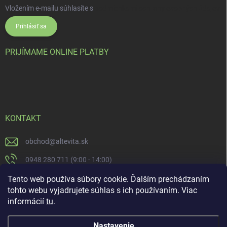
Vložením e-mailu súhlasíte s
podmienkami ochrany osobných údajov
Prihlásiť sa
PRIJÍMAME ONLINE PLATBY
KONTAKT
obchod
@
altevita.sk
0948 280 711 (9:00 - 14:00)
Altevita.sk
Tento web používa súbory cookie. Ďalším prechádzaním
tohto webu vyjadrujete súhlas s ich používaním. Viac
altevita
informácií
tu
.
Nastavenie