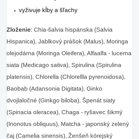
vyživuje kĺby a šľachy
Zloženie
: Chia-šalvia hispánska (Salvia
Hispanica), Jablkový prášok (Malus), Moringa
olejodárna (Moringa Oleifera), Alfaalfa - lucerna
siata (Medicago sativa), Spirulina (Spirulina
platensis), Chlorella (Chlorellla pyrenoidosa),
Baobab (Adansonia Digitata), Ginko
dvojlaločné (Ginkgo biloba), Špenát siaty
(Spinacia oleracea), Chaga - ryšavec šikmý
(Inonotus obliquus), Matcha - japonský zelený
čaj (Camelia sinensis), Ženšeň kórejský