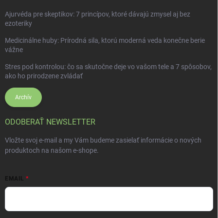
Ajurvéda pre skeptikov: 7 princípov, ktoré dávajú zmysel aj bez
ezoteriky
Medicinálne huby: Prírodná sila, ktorú moderná veda konečne berie
vážne
Stres pod kontrolou: čo sa skutočne deje vo vašom tele a 7 spôsobov,
ako ho prirodzene zvládať
Archív
ODOBERAŤ NEWSLETTER
Vložte svoj e-mail a my Vám budeme zasielať informácie o nových
produktoch na našom e-shope.
EMAIL