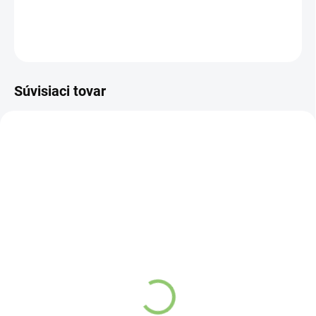
DETAILNÉ INFORMÁCIE
OPÝTAŤ SA
STRÁŽIŤ
Súvisiaci tovar
VIAC ZA MENEJ
VIAC ZA MENEJ
4784
FL01
SKLADOM
VYPREDANÉ
(>5 KS)
Altevita AYUR MORNING
Water & Shake Bottle
kávovinový nápoj s
€1,66
bylinami 6g
€1,07
Do košíka