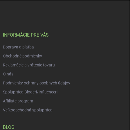
Z
á
p
ä
t
i
INFORMÁCIE PRE VÁS
e
Doprava a platba
Obchodné podmienky
Reklamácie a vrátenie tovaru
O nás
Podmienky ochrany osobných údajov
Spolupráca Blogeri/Influenceri
Affiliate program
Veľkoobchodná spolupráca
BLOG