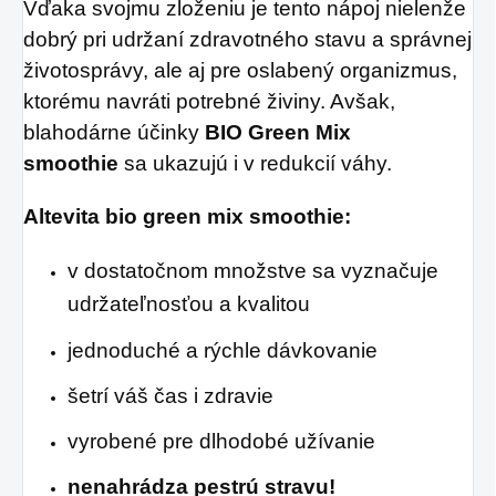
Vďaka svojmu zloženiu je tento nápoj nielenže
dobrý pri udržaní zdravotného stavu a správnej
životosprávy, ale aj pre oslabený organizmus,
ktorému navráti potrebné živiny. Avšak,
blahodárne účinky
BIO
Green Mix
smoothie
sa ukazujú i v redukcií váhy.
Altevita bio green mix smoothie:
v dostatočnom množstve
sa vyznačuje
udržateľnosťou a kvalitou
jednoduché a rýchle dávkovanie
šetrí váš čas i zdravie
vyrobené pre dlhodobé užívanie
nenahrádza pestrú stravu!