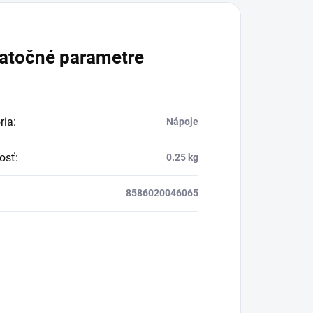
atočné parametre
ria
:
Nápoje
osť
:
0.25 kg
8586020046065