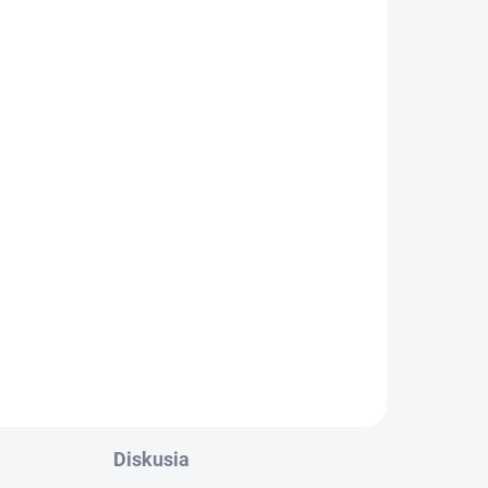
ADOM
5 KS)
a
ta
Diskusia