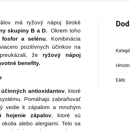
belke alebo ich môžete
vesiť v byte, či na
covisku.
rálov má ryžový nápoj široké
Dod
íny skupiny B a D.
Okrem toho
 fosfor a selénu
. Kombinácia
 viacero pozitívnych účinkov na
Kategó
preukázali, že
ryžový nápoj
votné benefity.
Hmotn
u
EAN
:
 účinných antioxidantov
, ktoré
 systému. Pomáhajú zabraňovať
orý vedie k zápalom a mnohým
ú hojenie zápalov
, ktoré sú
okolia alebo alergiami. Telo sa