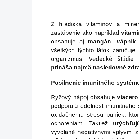
ka
za
pra
Z hľadiska vitamínov a mine
zastúpenie ako napríklad
vitam
obsahuje aj
mangán, vápnik,
všetkých týchto látok zaručuje
organizmus. Vedecké štúdie 
prináša najmä nasledovné zdra
Posilnenie imunitného systém
Ryžový nápoj obsahuje
viacero
podporujú odolnosť imunitného
oxidačnému stresu buniek, kt
ochoreniam. Taktiež
urýchľuj
vyvolané negatívnymi vplyvmi z 