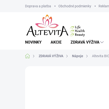
Prejsť
Doprava a platba
Obchodné podmienky
Reklam
na
obsah
NOVINKY
AKCIE
ZDRAVÁ VÝŽIVA
Domov
ZDRAVÁ VÝŽIVA
Nápoje
Altevita BI
Neohodnotené
Podrobnosti hodnote
VIAC ZA MENEJ