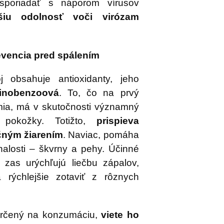
sporiadať s náporom vírusov
pšiu odolnosť voči virózam
evencia pred spálením
 obsahuje antioxidanty, jeho
minobenzoová
. To, čo na prvý
mia, má v skutočnosti významný
 pokožky. Totižto,
prispieva
ečným žiarením
. Naviac, pomáha
alosti – škvrny a pehy. Účinné
 zas urýchľujú liečbu zápalov,
ýchlejšie zotaviť z rôznych
 určený na konzumáciu,
viete ho