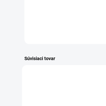
Súvisiaci tovar
VIAC ZA MENEJ
VIAC Z
9541