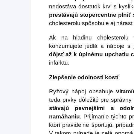
nedostáva dostatok krvi s kyslí
prestávajú stopercentne plniť 
cholesterolu spôsobuje aj nárast
Ak na hladinu cholesterolu 
konzumujete jedlá a nápoje 
dôjsť až k úplnému upchatiu c
infarktu.
Zlepšenie odolnosti kostí
Ryžový nápoj obsahuje
vitamí
teda prvky dôležité pre správny
stávajú pevnejšími a odol
namáhaniu
. Prijímanie týchto p
ktorí pravidelne športujú, príp
V takom prípade je celá oporn