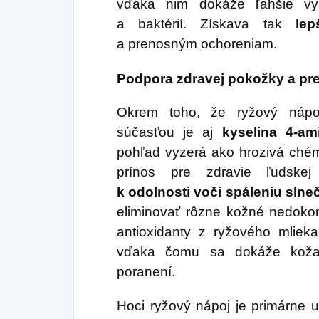
vďaka nim dokáže ľahšie vy
a baktérií. Získava tak
le
a prenosným ochoreniam.
Podpora zdravej pokožky a pr
Okrem toho, že ryžový nápoj
súčasťou je aj
kyselina 4-a
pohľad vyzerá ako hrozivá ché
prínos pre zdravie ľudskej
k odolnosti voči spáleniu sln
eliminovať rôzne kožné nedokon
antioxidanty z ryžového mlieka
vďaka čomu sa dokáže koža r
poranení.
Hoci ryžový nápoj je primárne