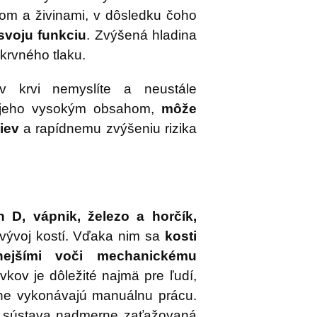
kom a živinami, v dôsledku čoho
svoju funkciu
. Zvýšená hladina
 krvného tlaku.
v krvi nemyslíte a neustále
s jeho vysokým obsahom,
môže
iev
a rapídnemu zvýšeniu rizika
n D, vápnik, železo a horčík,
 vývoj kostí. Vďaka nim sa
kosti
nejšími voči mechanickému
rvkov je dôležité najmä pre ľudí,
adne vykonávajú manuálnu prácu.
á sústava nadmerne zaťažovaná