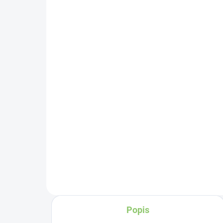
SKLADOM
(>5 KS)
Zá
Altevita Guličkové pero z
čí
recyklovaného papiera
€4
1ks
€0,89
Do košíka
Čí
č
sym
zdr
pr
fin
mi
uzo
Popis
Môž