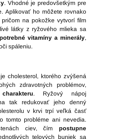
ky
. Vhodné je predovšetkým pre
ie. Aplikovať ho môžete rovnako
 pričom na pokožke vytvorí film
livé látky z ryžového mlieka sa
 potrebné vitamíny a minerály
,
oči spáleniu.
je cholesterol, ktorého zvýšená
nohých zdravotných problémov,
charakteru
. Ryžový nápoj
áha tak redukovať jeho denný
esterolu v krvi trpí veľká časť
 o tomto probléme ani nevedia.
stenách ciev, čím
postupne
ednotlivých telových buniek sa