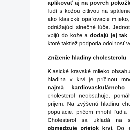
aplikovať aj na povrch pokož
ľudí s kožou citlivou na spálen
ako klasické opaľovacie mlieko,
odrážajúci slnečné lúče. Jednot
vpijú do kože a
dodajú jej tak
ktoré taktiež podporia odolnosť v
Zníženie hladiny cholesterolu
Klasické kravské mlieko obsahu
hladina v krvi je príčinou m
najmä kardiovaskulárneho 
cholesterol neobsahuje, pom
príjem. Na zvýšenú hladinu chol
populácie, pričom mnohí ľudia
Cholesterol sa ukladá na 
obmedzuje prietok krvi
. Do j